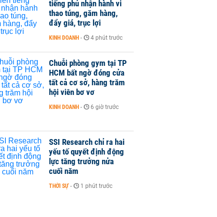
tiếng phủ nhận hành vi
thao túng, găm hàng,
đẩy giá, trục lợi
KINH DOANH
-
4 phút trước
Chuỗi phòng gym tại TP
HCM bất ngờ đóng cửa
tất cả cơ sở, hàng trăm
hội viên bơ vơ
KINH DOANH
-
6 giờ trước
SSI Research chỉ ra hai
yếu tố quyết định động
lực tăng trưởng nửa
cuối năm
THỜI SỰ
-
1 phút trước