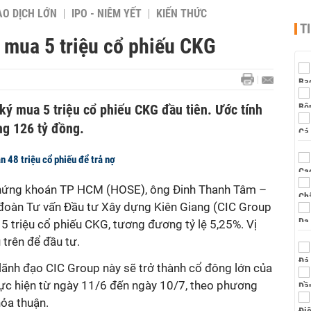
AO DỊCH LỚN
IPO - NIÊM YẾT
KIẾN THỨC
T
 mua 5 triệu cổ phiếu CKG
ý mua 5 triệu cổ phiếu CKG đầu tiên. Ước tính
ảng 126 tỷ đồng.
 48 triệu cổ phiếu để trả nợ
 Chứng khoán TP HCM (HOSE), ông Đinh Thanh Tâm –
oàn Tư vấn Đầu tư Xây dựng Kiên Giang (CIC Group
 triệu cổ phiếu CKG, tương đương tỷ lệ 5,25%. Vị
trên để đầu tư.
 lãnh đạo CIC Group này sẽ trở thành cổ đông lớn của
hực hiện từ ngày 11/6 đến ngày 10/7, theo phương
hỏa thuận.