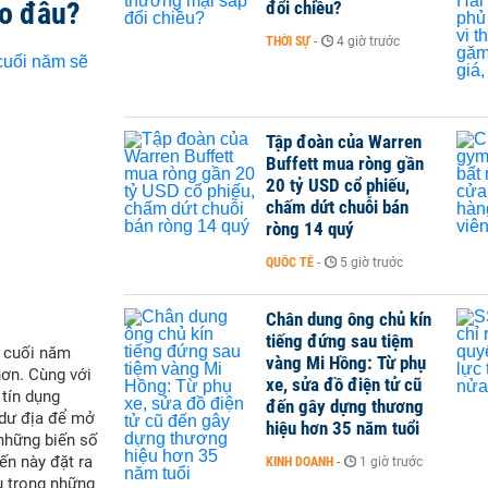
ào đâu?
đổi chiều?
THỜI SỰ
-
4 giờ trước
Tập đoàn của Warren
Buffett mua ròng gần
20 tỷ USD cổ phiếu,
chấm dứt chuỗi bán
ròng 14 quý
QUỐC TẾ
-
5 giờ trước
Chân dung ông chủ kín
tiếng đứng sau tiệm
i cuối năm
vàng Mi Hồng: Từ phụ
hơn. Cùng với
xe, sửa đồ điện tử cũ
 tín dụng
đến gây dựng thương
 dư địa để mở
hiệu hơn 35 năm tuổi
 những biến số
ến này đặt ra
KINH DOANH
-
1 giờ trước
u trong những