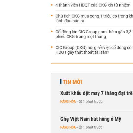
4 thành viên HĐQT của CKG xin từ nhiệm
Chủ tịch CKG mua xong 1 triệu cp trong kh
lãnh đạo bán ra
Cổ đông lớn CIC Group gom thêm gần 3,3 t
phiếu CKG trong một tháng
CIC Group (CKG) nói gì về việc cổ đông côn
HĐQT gây thất thoát tài sản?
TIN MỚI
Xuất khẩu dệt may 7 tháng đạt trê
HÀNG HÓA
-
1 phút trước
Ghẹ Việt Nam hút hàng ở Mỹ
HÀNG HÓA
-
1 phút trước