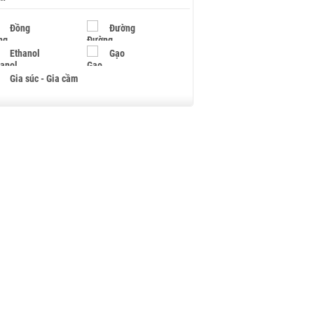
Đồng
Đường
Ethanol
Gạo
Gia súc - Gia cầm
Giấy
Gỗ
Hạt điều
Hồ tiêu - Hạt tiêu
Khí đốt
Kim loại khác
Mắc ca
Muối
Ngũ cốc
Nhựa - Hạt nhựa
Palladium
Phân bón