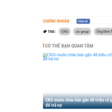
CHỨNG KHOÁN
Chia sẻ
CKG
cic group
Ông Đinh 
TAG:
CÓ THỂ BẠN QUAN TÂM
CKG muốn chào bán gần 48 triệu cổ 
để trả nợ