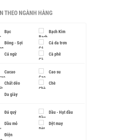
IN THEO NGÀNH HÀNG
Bạc
Bạch Kim
Bông - Sợi
Cá da trơn
Cá ngừ
Cà phê
Cacao
Cao su
Chất dẻo
Chè
Da giày
Đá quý
Dầu - Hạt dầu
Dầu mỏ
Dệt may
Điện