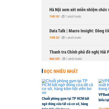
Hà Nội xem xét miễn nhiệm chức 
THỜI SỰ
-
1 phút trước
Data Talk | Macro Insight: Dòng t
THỜI SỰ
-
1 phút trước
Thanh tra Chính phủ đề nghị Hải P
NHÀ ĐẤT
-
1 phút trước
ĐỌC NHIỀU NHẤT
VPBank 
Chuỗi phòng gym tại TP HCM bất
biểu tạ
ngờ đóng cửa tất cả cơ sở, hàng