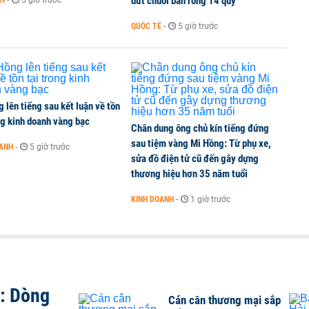
dứt chuỗi bán ròng 14 quý
NH
-
5 giờ trước
QUỐC TẾ
-
5 giờ trước
 lên tiếng sau kết luận về tồn
ng kinh doanh vàng bạc
Chân dung ông chủ kín tiếng đứng
sau tiệm vàng Mi Hồng: Từ phụ xe,
OANH
-
5 giờ trước
sửa đồ điện tử cũ đến gây dựng
thương hiệu hơn 35 năm tuổi
KINH DOANH
-
1 giờ trước
t: Dòng
Cán cân thương mại sắp