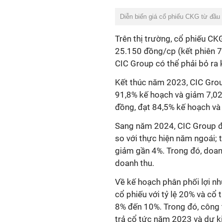
Diễn biến giá cổ phiếu CKG từ đầu
Trên thị trường, cổ phiếu CKG
25.150 đồng/cp (kết phiên 7/
CIC Group có thể phải bỏ ra
Kết thúc năm 2023, CIC Grou
91,8% kế hoạch và giảm 7,02%
đồng, đạt 84,5% kế hoạch và
Sang năm 2024, CIC Group đặ
so với thực hiện năm ngoái; t
giảm gần 4%. Trong đó, doan
doanh thu.
Về kế hoạch phân phối lợi n
cổ phiếu với tỷ lệ 20% và cổ
8% đến 10%.
Trong đó, công 
trả cổ tức năm 2023 và dự k