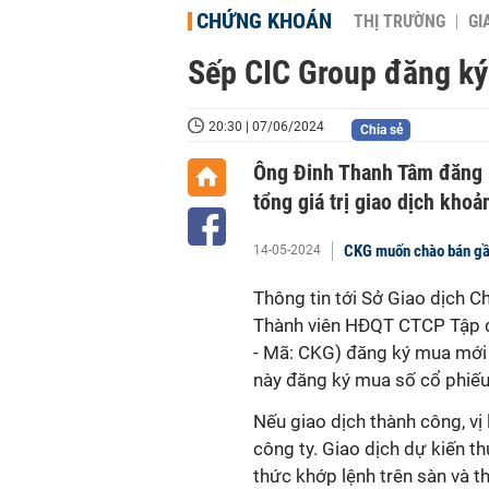
CHỨNG KHOÁN
THỊ TRƯỜNG
GI
Sếp CIC Group đăng ký
20:30 | 07/06/2024
Chia sẻ
Ông Đinh Thanh Tâm đăng k
tổng giá trị giao dịch kho
CKG muốn chào bán gần
14-05-2024
Thông tin tới Sở Giao dịch
Thành viên HĐQT CTCP Tập đ
- Mã: CKG) đăng ký mua mới 5
này đăng ký mua số cổ phiếu 
Nếu giao dịch thành công, vị
công ty.
Giao dịch dự kiến t
thức khớp lệnh trên sàn và t