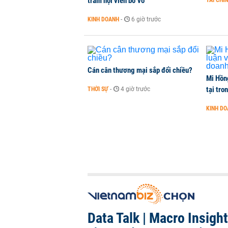
trăm hội viên bơ vơ
TÀI CHÍ
KINH DOANH
-
6 giờ trước
Cán cân thương mại sắp đổi chiều?
Mi Hồng
tại tro
THỜI SỰ
-
4 giờ trước
KINH D
Data Talk | Macro Insigh