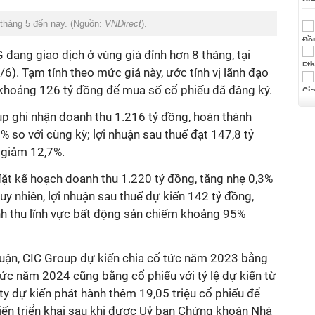
 tháng 5 đến nay. (Nguồn:
VNDirect
).
 đang giao dịch ở vùng giá đỉnh hơn 8 tháng, tại
6). Tạm tính theo mức giá này, ước tính vị lãnh đạo
 khoảng 126 tỷ đồng để mua số cổ phiếu đã đăng ký.
p ghi nhận doanh thu 1.216 tỷ đồng, hoàn thành
 so với cùng kỳ; lợi nhuận sau thuế đạt 147,8 tỷ
 giảm 12,7%.
t kế hoạch doanh thu 1.220 tỷ đồng, tăng nhẹ 0,3%
uy nhiên, lợi nhuận sau thuế dự kiến 142 tỷ đồng,
h thu lĩnh vực bất động sản chiếm khoảng 95%
huận, CIC Group dự kiến chia cổ tức năm 2023 bằng
 tức năm 2024 cũng bằng cổ phiếu với tỷ lệ dự kiến từ
ty dự kiến phát hành thêm 19,05 triệu cổ phiếu để
iến triển khai sau khi được Uỷ ban Chứng khoán Nhà