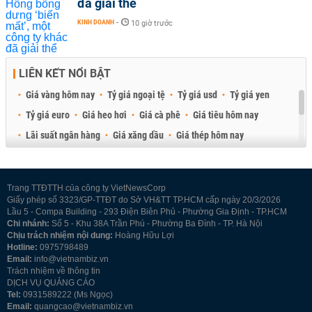
đã giải thể
KINH DOANH
-
10 giờ trước
LIÊN KẾT NỔI BẬT
Giá vàng hôm nay
Tỷ giá ngoại tệ
Tỷ giá usd
Tỷ giá yen
Tỷ giá euro
Giá heo hơi
Giá cà phê
Giá tiêu hôm nay
Lãi suất ngân hàng
Giá xăng dầu
Giá thép hôm nay
Giá sầu riêng
Giá thịt heo
Giá gạo
Giá cao su
Best Retail Brokers
Diễn đàn đầu tư Việt Nam 2026
Trang TTĐTTH của công ty VietNewsCorp
Giấy phép số 3323/GP-TTĐT do Sở VH&TT TP.HCM cấp ngày 20/3/2026
Lầu 5 - Compa Building - 293 Điện Biên Phủ - Phường Gia Định - TP.HCM
Chi nhánh:
Số 5 - Khu 38A Trần Phú - Phường Ba Đình - TP. Hà Nội
Chịu trách nhiệm nội dung:
Hoàng Hữu Lợi
Hotline:
0975798489
Email:
info@vietnambiz.vn
Trách nhiệm về thông tin
DỊCH VỤ QUẢNG CÁO
Tel:
0931589222 (Ms Ngọc)
Email:
quangcao@vietnambiz.vn