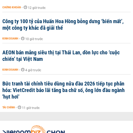
CHỨNG KHOÁN
-
12 giờ trước
Công ty 100 tỷ của Huấn Hoa Hồng bỗng dưng ‘biến mất’,
một công ty khác đã giải thể
KINH DOANH
-
10 giờ trước
AEON bán mảng siêu thị tại Thái Lan, dồn lực cho ‘cuộc
chiến’ tại Việt Nam
KINH DOANH
-
4 giờ trước
Bức tranh tài chính tiêu dùng nửa đầu 2026 tiếp tục phân
hóa: VietCredit báo lãi tăng ba chữ số, ông lớn đầu ngành
'hụt hơi'
TÀI CHÍNH
-
11 giờ trước