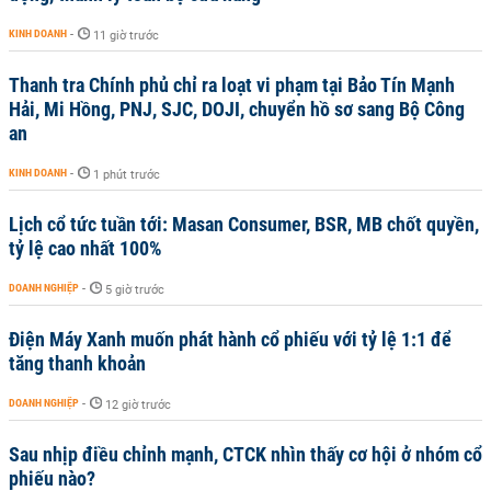
KINH DOANH
-
11 giờ trước
Thanh tra Chính phủ chỉ ra loạt vi phạm tại Bảo Tín Mạnh
Hải, Mi Hồng, PNJ, SJC, DOJI, chuyển hồ sơ sang Bộ Công
an
KINH DOANH
-
1 phút trước
Lịch cổ tức tuần tới: Masan Consumer, BSR, MB chốt quyền,
tỷ lệ cao nhất 100%
DOANH NGHIỆP
-
5 giờ trước
Điện Máy Xanh muốn phát hành cổ phiếu với tỷ lệ 1:1 để
tăng thanh khoản
DOANH NGHIỆP
-
12 giờ trước
Sau nhịp điều chỉnh mạnh, CTCK nhìn thấy cơ hội ở nhóm cổ
phiếu nào?