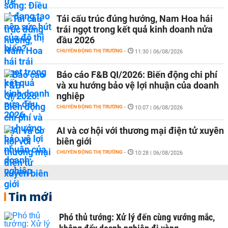
Tái cấu trúc đúng hướng, Nam Hoa hái
trái ngọt trong kết quả kinh doanh nửa
đầu 2026
CHUYỂN ĐỘNG THỊ TRƯỜNG
-
11:30 | 06/08/2026
Báo cáo F&B QI/2026: Biến động chi phí
và xu hướng bảo vệ lợi nhuận của doanh
nghiệp
CHUYỂN ĐỘNG THỊ TRƯỜNG
-
10:07 | 06/08/2026
AI và cơ hội với thương mại điện tử xuyên
biên giới
CHUYỂN ĐỘNG THỊ TRƯỜNG
-
10:28 | 06/08/2026
Tin mới
Phó thủ tướng: Xử lý đến cùng vướng mắc,