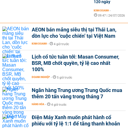
120 ngày
KINH DOANH
-
09:47 | 24/07/2026
AEON bán mảng siêu thị tại Thái Lan,
dồn lực cho ‘cuộc chiến’ tại Việt Nam
KINH DOANH
-
4 giờ trước
Lịch cổ tức tuần tới: Masan Consumer,
BSR, MB chốt quyền, tỷ lệ cao nhất
100%
DOANH NGHIỆP
-
5 giờ trước
Ngân hàng Trung ương Trung Quốc mua
thêm 20 tấn vàng trong tháng 7
HÀNG HÓA
-
4 giờ trước
Điện Máy Xanh muốn phát hành cổ
phiếu với tỷ lệ 1:1 để tăng thanh khoản