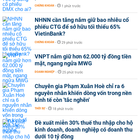
CHỨNG KHOÁN
-
1 phút trước
NHNN cần tăng nắm giữ bao nhiêu cổ
phiếu CTG để sở hữu tối thiểu 65%
VietinBank?
CHỨNG KHOÁN
-
29 phút trước
VNPT nắm giữ hơn 62.000 tỷ đồng tiền
mặt, ngang ngửa MWG
DOANH NGHIỆP
-
25 phút trước
Chuyên gia Phạm Xuân Hoè chỉ ra 6
nguyên nhân khiến dòng vốn trong nền
kinh tế còn 'tắc nghẽn'
THỜI SỰ
-
18 phút trước
Đề xuất miễn 30% thuế thu nhập cho hộ
kinh doanh, doanh nghiệp có doanh thu
dưới 10 tỷ đồng