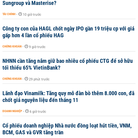
Sungroup và Masterise?
TÀI CHÍNH
-
10 giờ trước
Công ty con của HAGL chốt ngày IPO gần 19 triệu cp với giá
gấp hơn 4 lần cổ phiếu HAG
CHỨNG KHOÁN
-
9 giờ trước
NHNN cần tăng nắm giữ bao nhiêu cổ phiếu CTG để sở hữu
tối thiểu 65% VietinBank?
CHỨNG KHOÁN
-
29 phút trước
Lãnh đạo Vinamilk: Tăng quy mô đàn bò thêm 8.000 con, đã
chốt giá nguyên liệu đến tháng 11
DOANH NGHIỆP
-
6 giờ trước
Cổ phiếu doanh nghiệp Nhà nước đồng loạt hút tiền, VNM,
BCM, GAS và GVR tăng trần