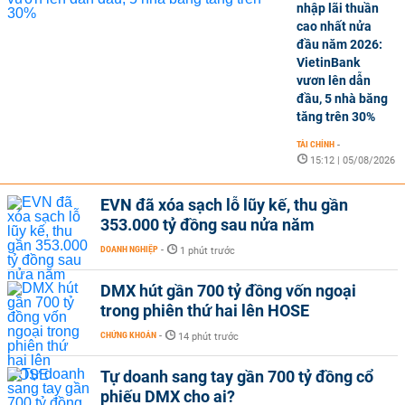
nhập lãi thuần
cao nhất nửa
đầu năm 2026:
VietinBank
vươn lên dẫn
đầu, 5 nhà băng
tăng trên 30%
TÀI CHÍNH
-
15:12 | 05/08/2026
EVN đã xóa sạch lỗ lũy kế, thu gần
353.000 tỷ đồng sau nửa năm
DOANH NGHIỆP
-
1 phút trước
DMX hút gần 700 tỷ đồng vốn ngoại
trong phiên thứ hai lên HOSE
CHỨNG KHOÁN
-
14 phút trước
Tự doanh sang tay gần 700 tỷ đồng cổ
phiếu DMX cho ai?