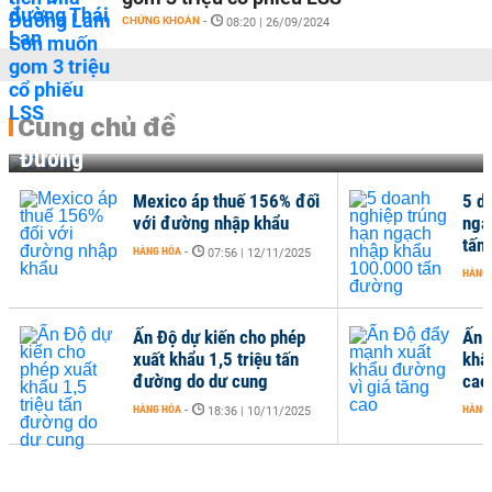
CHỨNG KHOÁN
-
08:20 | 26/09/2024
Cùng chủ đề
Đường
Mexico áp thuế 156% đối
5 d
với đường nhập khẩu
ngạ
tấn
HÀNG HÓA
-
07:56 | 12/11/2025
HÀNG
Ấn Độ dự kiến cho phép
Ấn 
xuất khẩu 1,5 triệu tấn
khẩ
đường do dư cung
cao
HÀNG HÓA
-
HÀNG
18:36 | 10/11/2025