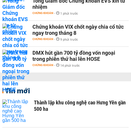
Tổng Giám đốc Chứng khoán EVS xin từ
nhiệm
CHỨNG KHOÁN
-
1 phút trước
Chứng khoán VIX chốt ngày chia cổ tức
ngay trong tháng 8
CHỨNG KHOÁN
-
9 phút trước
DMX hút gần 700 tỷ đồng vốn ngoại
trong phiên thứ hai lên HOSE
CHỨNG KHOÁN
-
14 phút trước
Tin mới
Thành lập khu công nghệ cao Hưng Yên gần
500 ha