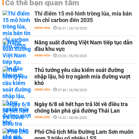
Có thể bạn quan tâm
Thí điểm 15 mô hình trồng lúa, mía bán
tín chỉ carbon đến 2035
HÀNG HÓA
-
06:51 | 24/10/2025
Năng suất đường Việt Nam tiếp tục dẫn
đầu khu vực
HÀNG HÓA
-
23:00 | 05/09/2025
Thủ tướng yêu cầu kiểm soát đường
nhập lậu, hỗ trợ ngành mía đường vượt
khó
HÀNG HÓA
-
07:44 | 26/08/2025
Ngày 6/8 sẽ hết hạn trả lời về điều tra
chống bán phá giá đường Thái Lan
HÀNG HÓA
-
16:22 | 28/06/2025
Phó Chủ tịch Mía Đường Lam Sơn muốn
gom 3 triệu cổ phiếu LSS