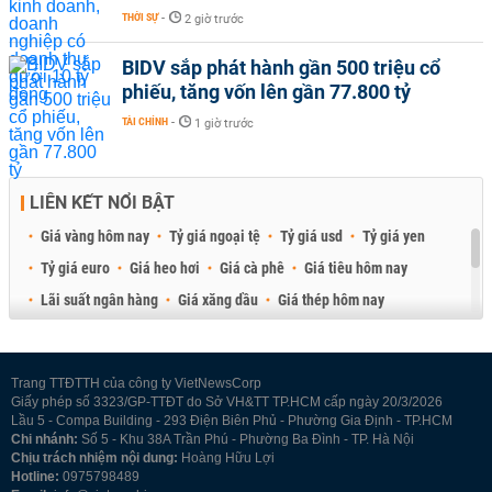
THỜI SỰ
-
2 giờ trước
BIDV sắp phát hành gần 500 triệu cổ
phiếu, tăng vốn lên gần 77.800 tỷ
TÀI CHÍNH
-
1 giờ trước
LIÊN KẾT NỔI BẬT
Giá vàng hôm nay
Tỷ giá ngoại tệ
Tỷ giá usd
Tỷ giá yen
Tỷ giá euro
Giá heo hơi
Giá cà phê
Giá tiêu hôm nay
Lãi suất ngân hàng
Giá xăng dầu
Giá thép hôm nay
Giá sầu riêng
Giá thịt heo
Giá gạo
Giá cao su
Best Retail Brokers
Diễn đàn đầu tư Việt Nam 2026
Trang TTĐTTH của công ty VietNewsCorp
Giấy phép số 3323/GP-TTĐT do Sở VH&TT TP.HCM cấp ngày 20/3/2026
Lầu 5 - Compa Building - 293 Điện Biên Phủ - Phường Gia Định - TP.HCM
Chi nhánh:
Số 5 - Khu 38A Trần Phú - Phường Ba Đình - TP. Hà Nội
Chịu trách nhiệm nội dung:
Hoàng Hữu Lợi
Hotline:
0975798489