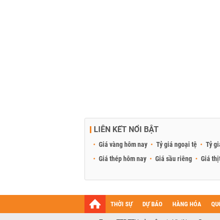
LIÊN KẾT NỔI BẬT
Giá vàng hôm nay
Tỷ giá ngoại tệ
Tỷ gi
Giá thép hôm nay
Giá sầu riêng
Giá thị
THỜI SỰ
DỰ BÁO
HÀNG HÓA
QU