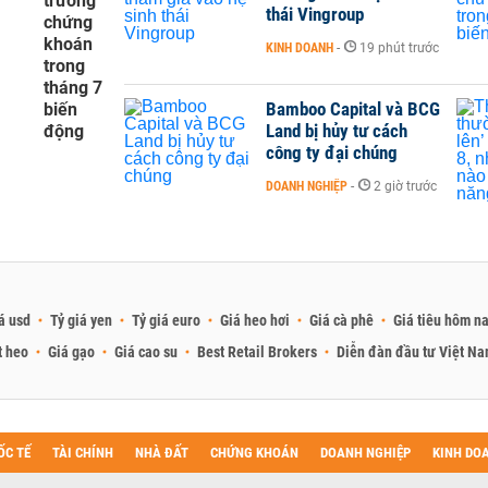
trường
thái Vingroup
chứng
khoán
KINH DOANH
-
19 phút trước
trong
tháng 7
Bamboo Capital và BCG
biến
Land bị hủy tư cách
động
công ty đại chúng
DOANH NGHIỆP
-
2 giờ trước
á usd
Tỷ giá yen
Tỷ giá euro
Giá heo hơi
Giá cà phê
Giá tiêu hôm n
t heo
Giá gạo
Giá cao su
Best Retail Brokers
Diễn đàn đầu tư Việt N
ỐC TẾ
TÀI CHÍNH
NHÀ ĐẤT
CHỨNG KHOÁN
DOANH NGHIỆP
KINH DO