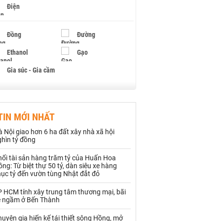
Điện
Đồng
Đường
Ethanol
Gạo
Gia súc - Gia cầm
Giấy
Gỗ
TIN MỚI NHẤT
Hạt điều
Hồ tiêu - Hạt tiêu
 Nội giao hơn 6 ha đất xây nhà xã hội
Khí đốt
ghìn tỷ đồng
hối tài sản hàng trăm tỷ của Huấn Hoa
Kim loại khác
Mắc ca
ng: Từ biệt thự 50 tỷ, dàn siêu xe hàng
hục tỷ đến vườn tùng Nhật đắt đỏ
Muối
Ngũ cốc
P HCM tính xây trung tâm thương mại, bãi
Nhựa - Hạt nhựa
e ngầm ở Bến Thành
uyên gia hiến kế tái thiết sông Hồng, mở