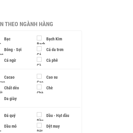
IN THEO NGÀNH HÀNG
Bạc
Bạch Kim
Bông - Sợi
Cá da trơn
Cá ngừ
Cà phê
Cacao
Cao su
Chất dẻo
Chè
Da giày
Đá quý
Dầu - Hạt dầu
Dầu mỏ
Dệt may