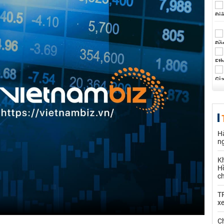
Hà
n
K
Hồ
c
T
x
Ch