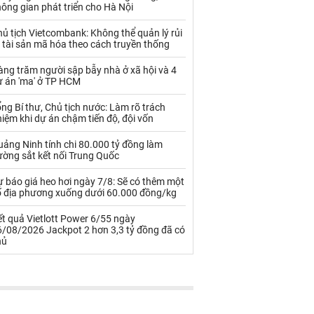
Palladium
Phân bón
ông gian phát triển cho Hà Nội
Rau - Củ -Quả
Sắt thép
ủ tịch Vietcombank: Không thể quản lý rủi
 tài sản mã hóa theo cách truyền thống
Sữa
ng trăm người sập bẫy nhà ở xã hội và 4
ự án 'ma' ở TP HCM
Than
Thức ăn chăn nuôi
ng Bí thư, Chủ tịch nước: Làm rõ trách
iệm khi dự án chậm tiến độ, đội vốn
Thủy hải sản khác
Tôm
ảng Ninh tính chi 80.000 tỷ đồng làm
Vàng
ường sắt kết nối Trung Quốc
 báo giá heo hơi ngày 7/8: Sẽ có thêm một
VLXD khác
Xăng dầu
ố địa phương xuống dưới 60.000 đồng/kg
Xi măng - Clynker
t quả Vietlott Power 6/55 ngày
6/08/2026 Jackpot 2 hơn 3,3 tỷ đồng đã có
hủ