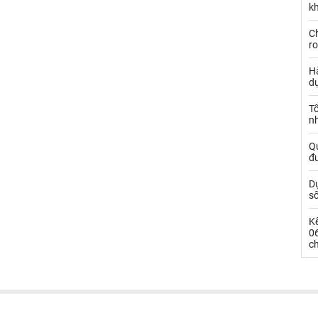
kh
Ch
ro
Hà
d
Tổ
nh
Qu
đ
Dự
s
Kế
0
c