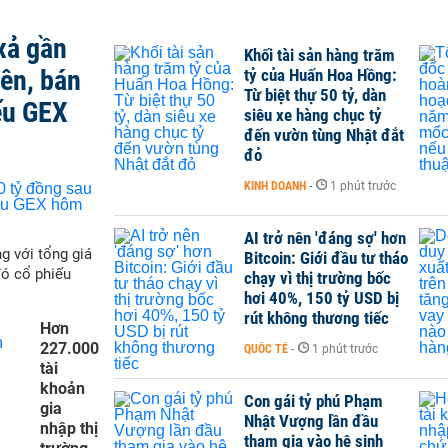
xả gần
Khối tài sản hàng trăm
iên, bán
tỷ của Huấn Hoa Hồng:
Từ biệt thự 50 tỷ, dàn
ếu GEX
siêu xe hàng chục tỷ
đến vườn tùng Nhật đắt
đỏ
KINH DOANH
-
1 phút trước
AI trở nên 'đáng sợ' hơn
g với tổng giá
Bitcoin: Giới đầu tư tháo
đó cổ phiếu
chạy vì thị trường bốc
hơi 40%, 150 tỷ USD bị
rút không thương tiếc
Hơn
227.000
QUỐC TẾ
-
1 phút trước
tài
khoản
Con gái tỷ phú Phạm
gia
Nhật Vượng lần đầu
nhập thị
tham gia vào hệ sinh