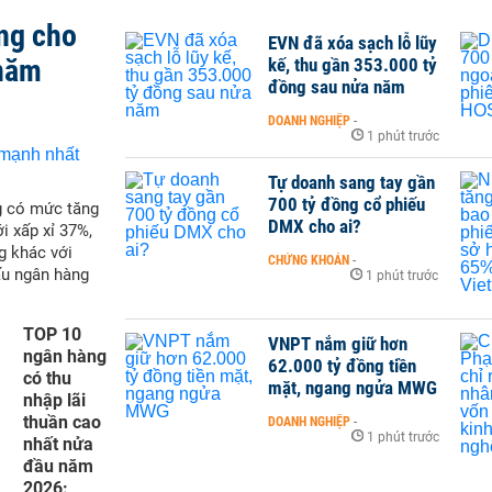
ng cho
EVN đã xóa sạch lỗ lũy
 năm
kế, thu gần 353.000 tỷ
đồng sau nửa năm
DOANH NGHIỆP
-
1 phút trước
Tự doanh sang tay gần
700 tỷ đồng cổ phiếu
g có mức tăng
DMX cho ai?
i xấp xỉ 37%,
g khác với
CHỨNG KHOÁN
-
ấu ngân hàng
1 phút trước
TOP 10
VNPT nắm giữ hơn
ngân hàng
62.000 tỷ đồng tiền
có thu
mặt, ngang ngửa MWG
nhập lãi
thuần cao
DOANH NGHIỆP
-
1 phút trước
nhất nửa
đầu năm
2026: