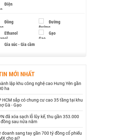
Điện
Đồng
Đường
Ethanol
Gạo
Gia súc - Gia cầm
Giấy
Gỗ
TIN MỚI NHẤT
Hạt điều
Hồ tiêu - Hạt tiêu
hành lập khu công nghệ cao Hưng Yên gần
Khí đốt
00 ha
P HCM sắp có chung cư cao 35 tầng tại khu
Kim loại khác
Mắc ca
hợ Gà - Gạo
Muối
Ngũ cốc
N đã xóa sạch lỗ lũy kế, thu gần 353.000
ỷ đồng sau nửa năm
Nhựa - Hạt nhựa
ự doanh sang tay gần 700 tỷ đồng cổ phiếu
MX cho ai?