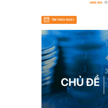
HÀNG HÓA
-
TÌM THEO NGÀY