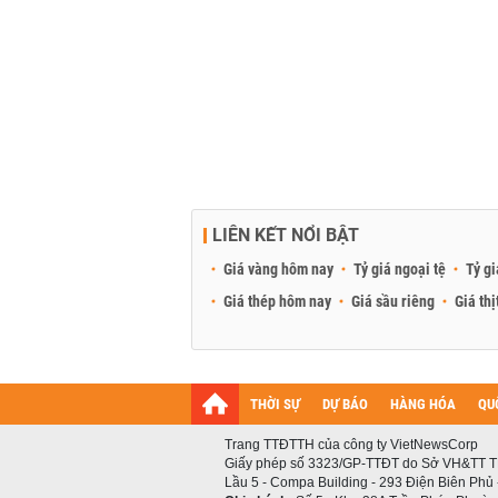
LIÊN KẾT NỔI BẬT
Giá vàng hôm nay
Tỷ giá ngoại tệ
Tỷ gi
Giá thép hôm nay
Giá sầu riêng
Giá thị
THỜI SỰ
DỰ BÁO
HÀNG HÓA
QU
Trang TTĐTTH của công ty VietNewsCorp
Giấy phép số 3323/GP-TTĐT do Sở VH&TT T
Lầu 5 - Compa Building - 293 Điện Biên Phủ