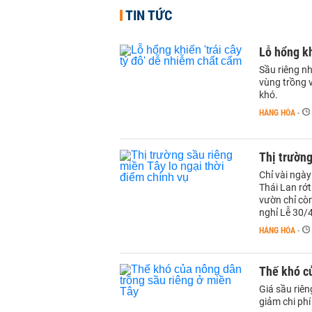
TIN TỨC
Lỗ hổng kh
Sầu riêng nh
vùng trồng 
khó.
HÀNG HÓA
-
Thị trường
Chỉ vài ngày
Thái Lan rớ
vườn chỉ còn
nghỉ Lễ 30/
HÀNG HÓA
-
Thế khó củ
Giá sầu riên
giảm chi phí