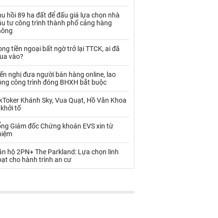
Palladium
Phân bón
u hồi 89 ha đất để đấu giá lựa chọn nhà
Rau - Củ -Quả
Sắt thép
ầu tư công trình thành phố cảng hàng
hông
Sữa
ng tiền ngoại bất ngờ trở lại TTCK, ai đã
ua vào?
Than
Thức ăn chăn nuôi
ến nghị đưa người bán hàng online, lao
ộng công trình đóng BHXH bắt buộc
Thủy hải sản khác
Tôm
ikToker Khánh Sky, Vua Quạt, Hồ Văn Khoa
Vàng
 khởi tố
ổng Giám đốc Chứng khoán EVS xin từ
VLXD khác
Xăng dầu
hiệm
Xi măng - Clynker
ăn hộ 2PN+ The Parkland: Lựa chọn linh
ạt cho hành trình an cư