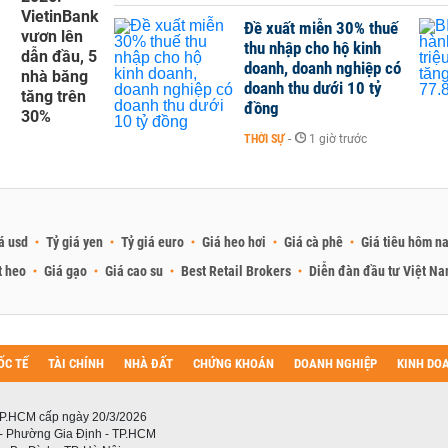
VietinBank
Đề xuất miễn 30% thuế
vươn lên
thu nhập cho hộ kinh
dẫn đầu, 5
doanh, doanh nghiệp có
nhà băng
doanh thu dưới 10 tỷ
tăng trên
đồng
30%
THỜI SỰ
-
1 giờ trước
á usd
Tỷ giá yen
Tỷ giá euro
Giá heo hơi
Giá cà phê
Giá tiêu hôm n
t heo
Giá gạo
Giá cao su
Best Retail Brokers
Diễn đàn đầu tư Việt N
ỐC TẾ
TÀI CHÍNH
NHÀ ĐẤT
CHỨNG KHOÁN
DOANH NGHIỆP
KINH DO
P.HCM cấp ngày 20/3/2026
 - Phường Gia Định - TP.HCM