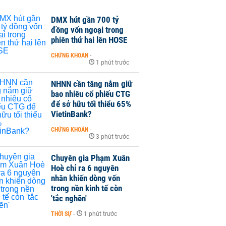
DMX hút gần 700 tỷ
đồng vốn ngoại trong
phiên thứ hai lên HOSE
CHỨNG KHOÁN
-
1 phút trước
NHNN cần tăng nắm giữ
bao nhiêu cổ phiếu CTG
để sở hữu tối thiểu 65%
VietinBank?
CHỨNG KHOÁN
-
3 phút trước
Chuyên gia Phạm Xuân
Hoè chỉ ra 6 nguyên
nhân khiến dòng vốn
trong nền kinh tế còn
'tắc nghẽn'
THỜI SỰ
-
1 phút trước