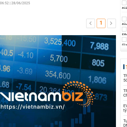
06:52 | 28/06/2025
1
T
5
T
C
EV
t
T
D