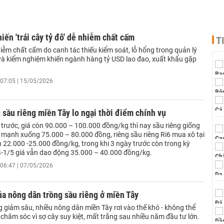
iến 'trái cây tỷ đô' dễ nhiễm chất cấm
T
iễm chất cấm do canh tác thiếu kiểm soát, lỗ hổng trong quản lý
và kiểm nghiệm khiến ngành hàng tỷ USD lao đao, xuất khẩu gặp
07:05 | 15/05/2026
 sầu riêng miền Tây lo ngại thời điểm chính vụ
 trước, giá còn 90.000 – 100.000 đồng/kg thì nay sầu riêng giống
t mạnh xuống 75.000 – 80.000 đồng, riêng sầu riêng Ri6 mua xô tại
 22.000 -25.000 đồng/kg, trong khi 3 ngày trước còn trong kỳ
4-1/5 giá vẫn dao động 35.000 – 40.000 đồng/kg.
06:47 | 07/05/2026
a nông dân trồng sầu riêng ở miền Tây
g giảm sâu, nhiều nông dân miền Tây rơi vào thế khó - không thể
 chăm sóc vì sợ cây suy kiệt, mất trắng sau nhiều năm đầu tư lớn.