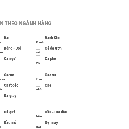
IN THEO NGÀNH HÀNG
Bạc
Bạch Kim
Bông - Sợi
Cá da trơn
Cá ngừ
Cà phê
Cacao
Cao su
Chất dẻo
Chè
Da giày
Đá quý
Dầu - Hạt dầu
Dầu mỏ
Dệt may