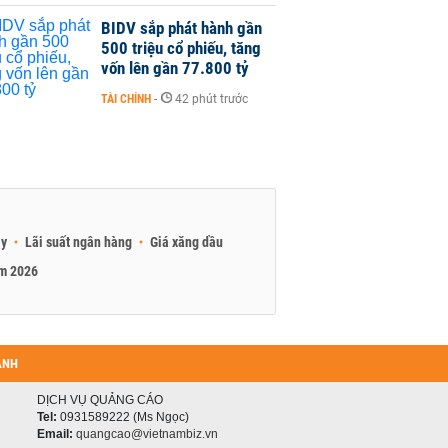
BIDV sắp phát hành gần
500 triệu cổ phiếu, tăng
vốn lên gần 77.800 tỷ
TÀI CHÍNH
-
42 phút trước
ay
Lãi suất ngân hàng
Giá xăng dầu
am 2026
ANH
DỊCH VỤ QUẢNG CÁO
Tel:
0931589222 (Ms Ngọc)
Email:
quangcao@vietnambiz.vn