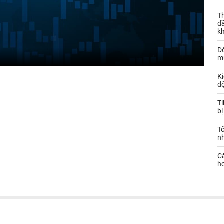
Th
đ
k
Dò
m
Ki
đ
T
bị
T
n
C
ho