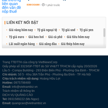
KINH DOANH
-
1 phút trước
LIÊN KẾT NỔI BẬT
Giá vàng hôm nay
Tỷ giá ngoại tệ
Tỷ giá usd
Tỷ giá yen
Tỷ giá euro
Giá heo hơi
Giá cà phê
Giá tiêu hôm nay
Lãi suất ngân hàng
Giá xăng dầu
Giá thép hôm nay
Giá sầu riêng
Giá thịt heo
Giá gạo
Giá cao su
Best Retail Brokers
Diễn đàn đầu tư Việt Nam 2026
Trang TTĐTTH của công ty VietNewsCorp
Giấy phép số 3323/GP-TTĐT do Sở VH&TT TP.HCM cấp ngày 20/3/2026
Lầu 5 - Compa Building - 293 Điện Biên Phủ - Phường Gia Định - TP.HCM
Chi nhánh:
Số 5 - Khu 38A Trần Phú - Phường Ba Đình - TP. Hà Nội
Chịu trách nhiệm nội dung:
Hoàng Hữu Lợi
Hotline:
0975798489
Email:
info@vietnambiz.vn
Trách nhiệm về thông tin
DỊCH VỤ QUẢNG CÁO
Tel:
0931589222 (Ms Ngọc)
Email:
quangcao@vietnambiz.vn