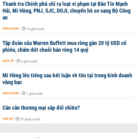
Thanh tra Chính phủ chỉ ra loạt vi phạm tại Bảo Tín Mạnh
Hải, Mi Hồng, PNJ, SJC, DOJI, chuyển hồ sơ sang Bộ Công
an
KINH DOANH
-
14 giờ trước
Tập đoàn của Warren Buffett mua ròng gần 20 tỷ USD cổ
phiếu, chấm dứt chuỗi bán ròng 14 quý
QUỐC TẾ
-
2 giờ trước
Mi Hồng lên tiếng sau kết luận về tồn tại trong kinh doanh
vàng bạc
KINH DOANH
-
1 giờ trước
Cán cân thương mại sắp đổi chiều?
THỜI SỰ
-
37 phút trước