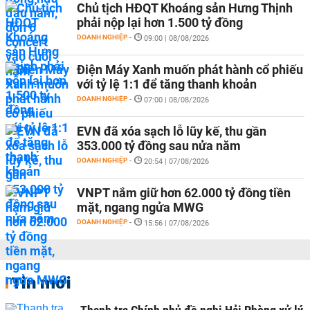
Chủ tịch HĐQT Khoáng sản Hưng Thịnh
phải nộp lại hơn 1.500 tỷ đồng
DOANH NGHIỆP
-
09:00 | 08/08/2026
Điện Máy Xanh muốn phát hành cổ phiếu
với tỷ lệ 1:1 để tăng thanh khoản
DOANH NGHIỆP
-
07:00 | 08/08/2026
EVN đã xóa sạch lỗ lũy kế, thu gần
353.000 tỷ đồng sau nửa năm
DOANH NGHIỆP
-
20:54 | 07/08/2026
VNPT nắm giữ hơn 62.000 tỷ đồng tiền
mặt, ngang ngửa MWG
DOANH NGHIỆP
-
15:56 | 07/08/2026
Tin mới