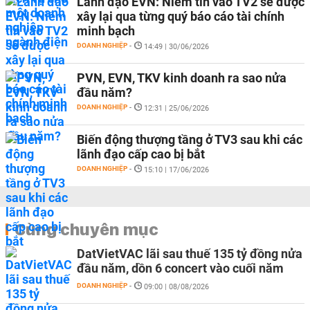
Lãnh đạo EVN: Niềm tin vào TV2 sẽ được
xây lại qua từng quý báo cáo tài chính
minh bạch
DOANH NGHIỆP
-
14:49 | 30/06/2026
PVN, EVN, TKV kinh doanh ra sao nửa
đầu năm?
DOANH NGHIỆP
-
12:31 | 25/06/2026
Biến động thượng tầng ở TV3 sau khi các
lãnh đạo cấp cao bị bắt
DOANH NGHIỆP
-
15:10 | 17/06/2026
Cùng chuyên mục
DatVietVAC lãi sau thuế 135 tỷ đồng nửa
đầu năm, dồn 6 concert vào cuối năm
DOANH NGHIỆP
-
09:00 | 08/08/2026