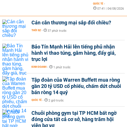
QUỐC TẾ
-
07:41 | 04/08/2026
Cán cân thương mại sắp đổi chiều?
THỜI SỰ
-
37 phút trước
Bảo Tín Mạnh Hải lên tiếng phủ nhận
hành vi thao túng, găm hàng, đẩy giá,
trục lợi
KINH DOANH
-
1 phút trước
Tập đoàn của Warren Buffett mua ròng
gần 20 tỷ USD cổ phiếu, chấm dứt chuỗi
bán ròng 14 quý
QUỐC TẾ
-
2 giờ trước
Chuỗi phòng gym tại TP HCM bất ngờ
đóng cửa tất cả cơ sở, hàng trăm hội
viên bơ vơ