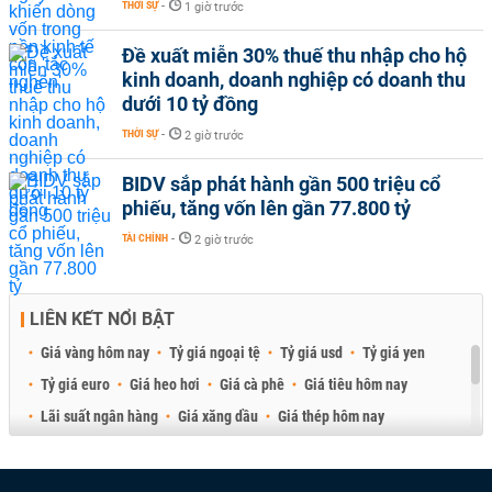
THỜI SỰ
-
1 giờ trước
Đề xuất miễn 30% thuế thu nhập cho hộ
kinh doanh, doanh nghiệp có doanh thu
dưới 10 tỷ đồng
THỜI SỰ
-
2 giờ trước
BIDV sắp phát hành gần 500 triệu cổ
phiếu, tăng vốn lên gần 77.800 tỷ
TÀI CHÍNH
-
2 giờ trước
LIÊN KẾT NỔI BẬT
Giá vàng hôm nay
Tỷ giá ngoại tệ
Tỷ giá usd
Tỷ giá yen
Tỷ giá euro
Giá heo hơi
Giá cà phê
Giá tiêu hôm nay
Lãi suất ngân hàng
Giá xăng dầu
Giá thép hôm nay
Giá sầu riêng
Giá thịt heo
Giá gạo
Giá cao su
Best Retail Brokers
Diễn đàn đầu tư Việt Nam 2026