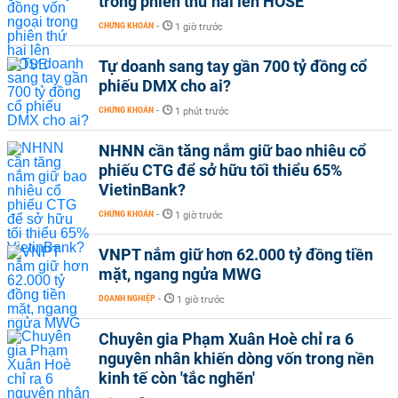
trong phiên thứ hai lên HOSE
CHỨNG KHOÁN
-
1 giờ trước
Tự doanh sang tay gần 700 tỷ đồng cổ
phiếu DMX cho ai?
CHỨNG KHOÁN
-
1 phút trước
NHNN cần tăng nắm giữ bao nhiêu cổ
phiếu CTG để sở hữu tối thiểu 65%
VietinBank?
CHỨNG KHOÁN
-
1 giờ trước
VNPT nắm giữ hơn 62.000 tỷ đồng tiền
mặt, ngang ngửa MWG
DOANH NGHIỆP
-
1 giờ trước
Chuyên gia Phạm Xuân Hoè chỉ ra 6
nguyên nhân khiến dòng vốn trong nền
kinh tế còn 'tắc nghẽn'