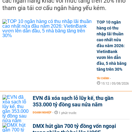
các ngân hàng khác với mức tăng trên 20% nhờ
tham gia tái cơ cấu ngân hàng yếu kém.
TOP 10 ngân
hàng có thu
nhập lãi thuần
cao nhất nửa
đầu năm 2026:
VietinBank
vươn lên dẫn
đầu, 5 nhà băng
tăng trên 30%
TÀI CHÍNH
-
15:12 | 05/08/2026
EVN đã xóa sạch lỗ lũy kế, thu gần
353.000 tỷ đồng sau nửa năm
DOANH NGHIỆP
-
1 phút trước
DMX hút gần 700 tỷ đồng vốn ngoại