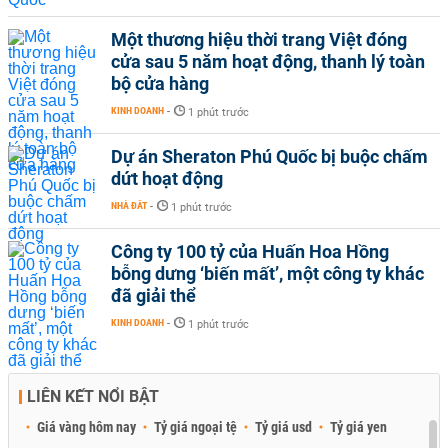
Một thương hiệu thời trang Việt đóng
cửa sau 5 năm hoạt động, thanh lý toàn
bộ cửa hàng
KINH DOANH
-
1 phút trước
Dự án Sheraton Phú Quốc bị buộc chấm
dứt hoạt động
NHÀ ĐẤT
-
1 phút trước
Công ty 100 tỷ của Huấn Hoa Hồng
bỗng dưng ‘biến mất’, một công ty khác
đã giải thể
KINH DOANH
-
1 phút trước
LIÊN KẾT NỔI BẬT
Giá vàng hôm nay
Tỷ giá ngoại tệ
Tỷ giá usd
Tỷ giá yen