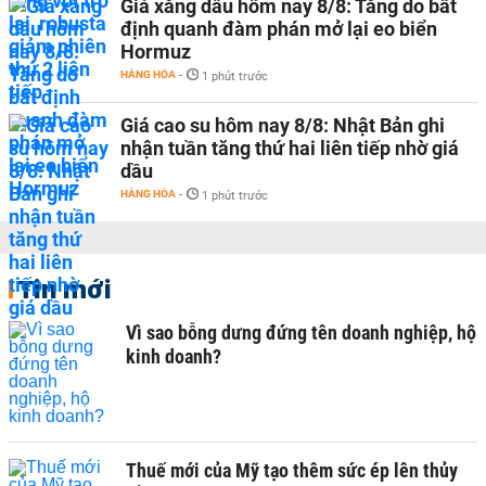
Giá xăng dầu hôm nay 8/8: Tăng do bất
định quanh đàm phán mở lại eo biển
Hormuz
HÀNG HÓA
-
1 phút trước
Giá cao su hôm nay 8/8: Nhật Bản ghi
nhận tuần tăng thứ hai liên tiếp nhờ giá
dầu
HÀNG HÓA
-
1 phút trước
Tin mới
Vì sao bỗng dưng đứng tên doanh nghiệp, hộ
kinh doanh?
Thuế mới của Mỹ tạo thêm sức ép lên thủy