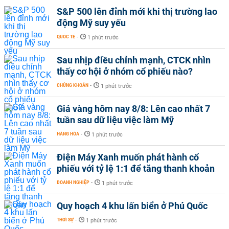
S&P 500 lên đỉnh mới khi thị trường lao
động Mỹ suy yếu
QUỐC TẾ
-
1 phút trước
Sau nhịp điều chỉnh mạnh, CTCK nhìn
thấy cơ hội ở nhóm cổ phiếu nào?
CHỨNG KHOÁN
-
1 phút trước
Giá vàng hôm nay 8/8: Lên cao nhất 7
tuần sau dữ liệu việc làm Mỹ
HÀNG HÓA
-
1 phút trước
Điện Máy Xanh muốn phát hành cổ
phiếu với tỷ lệ 1:1 để tăng thanh khoản
DOANH NGHIỆP
-
1 phút trước
Quy hoạch 4 khu lấn biển ở Phú Quốc
THỜI SỰ
-
1 phút trước