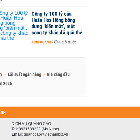
Công ty 100 tỷ của
Huấn Hoa Hồng bỗng
dưng ‘biến mất’, một
công ty khác đã giải thể
KINH DOANH
-
4 giờ trước
ay
Lãi suất ngân hàng
Giá xăng dầu
am 2026
ANH
DỊCH VỤ QUẢNG CÁO
Tel:
0931589222 (Ms Ngọc)
Email:
quangcao@vietnambiz.vn