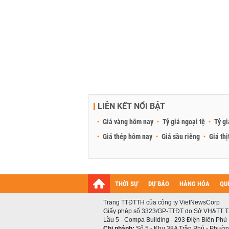
LIÊN KẾT NỔI BẬT
Giá vàng hôm nay
Tỷ giá ngoại tệ
Tỷ gi
Giá thép hôm nay
Giá sầu riêng
Giá thị
THỜI SỰ
DỰ BÁO
HÀNG HÓA
QU
Trang TTĐTTH của công ty VietNewsCorp
Giấy phép số 3323/GP-TTĐT do Sở VH&TT T
Lầu 5 - Compa Building - 293 Điện Biên Phủ
Chi nhánh:
Số 5 - Khu 38A Trần Phú - Phường