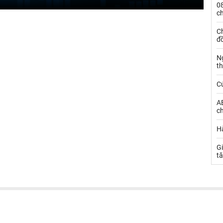
0
c
Ch
đ
N
t
C
AE
ch
Hà
Gi
t