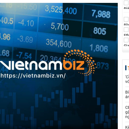
'C
vớ
Bí
á
CE
g
n
Kế