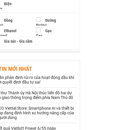
Điện
Đồng
Đường
Ethanol
Gạo
Gia súc - Gia cầm
Giấy
Gỗ
TIN MỚI NHẤT
Hạt điều
Hồ tiêu - Hạt tiêu
ần phân định rủi ro của hoạt động dầu khí
Khí đốt
i quyết định đầu tư sai'
 thư Thành ủy Hà Nội thúc tiến độ hai dự
Kim loại khác
Mắc ca
n giao thông trọng điểm phía Nam Thủ đô
Muối
Ngũ cốc
O Viettel Store: Smartphone AI và thiết bị
ập đang định hình xu hướng nâng cấp của
Nhựa - Hạt nhựa
gười dùng
t quả Vietlott Power 6/55 ngày