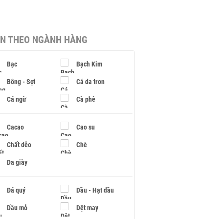
IN THEO NGÀNH HÀNG
Bạc
Bạch Kim
Bông - Sợi
Cá da trơn
Cá ngừ
Cà phê
Cacao
Cao su
Chất dẻo
Chè
Da giày
Đá quý
Dầu - Hạt dầu
Dầu mỏ
Dệt may