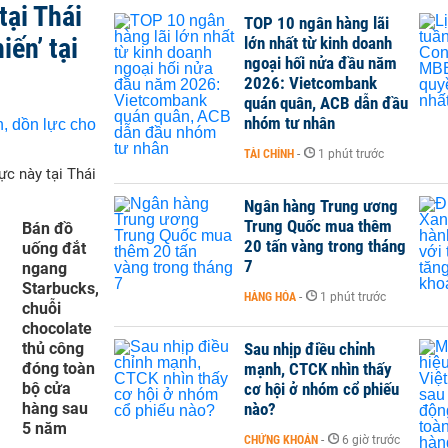
tại Thái
TOP 10 ngân hàng lãi
iến’ tại
lớn nhất từ kinh doanh
ngoại hối nửa đầu năm
2026: Vietcombank
quán quân, ACB dẫn đầu
nhóm tư nhân
TÀI CHÍNH
-
1 phút trước
ực này tại Thái
Ngân hàng Trung ương
Trung Quốc mua thêm
Bán đồ
20 tấn vàng trong tháng
uống đắt
7
ngang
Starbucks,
HÀNG HÓA
-
1 phút trước
chuỗi
chocolate
thủ công
Sau nhịp điều chỉnh
đóng toàn
mạnh, CTCK nhìn thấy
bộ cửa
cơ hội ở nhóm cổ phiếu
hàng sau
nào?
5 năm
CHỨNG KHOÁN
-
6 giờ trước