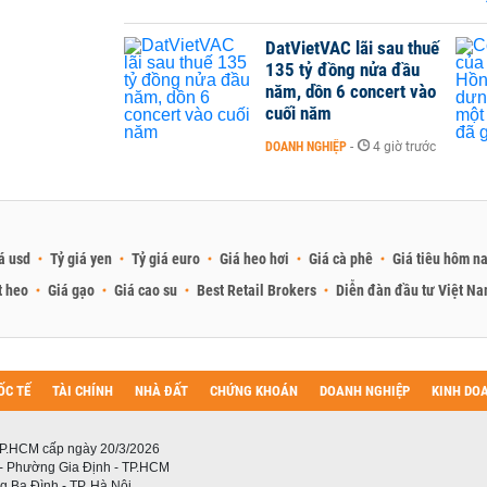
DatVietVAC lãi sau thuế
135 tỷ đồng nửa đầu
năm, dồn 6 concert vào
cuối năm
DOANH NGHIỆP
-
4 giờ trước
á usd
Tỷ giá yen
Tỷ giá euro
Giá heo hơi
Giá cà phê
Giá tiêu hôm n
t heo
Giá gạo
Giá cao su
Best Retail Brokers
Diễn đàn đầu tư Việt N
ỐC TẾ
TÀI CHÍNH
NHÀ ĐẤT
CHỨNG KHOÁN
DOANH NGHIỆP
KINH DO
P.HCM cấp ngày 20/3/2026
 - Phường Gia Định - TP.HCM
 Ba Đình - TP. Hà Nội