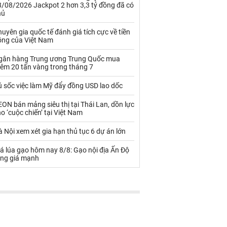
Palladium
Phân bón
8/08/2026 Jackpot 2 hơn 3,3 tỷ đồng đã có
hủ
Rau - Củ -Quả
Sắt thép
uyên gia quốc tế đánh giá tích cực về tiền
ồng của Việt Nam
Sữa
gân hàng Trung ương Trung Quốc mua
hêm 20 tấn vàng trong tháng 7
Than
Thức ăn chăn nuôi
ú sốc việc làm Mỹ đẩy đồng USD lao dốc
Thủy hải sản khác
Tôm
ON bán mảng siêu thị tại Thái Lan, dồn lực
Vàng
o ‘cuộc chiến’ tại Việt Nam
 Nội xem xét gia hạn thủ tục 6 dự án lớn
VLXD khác
Xăng dầu
á lúa gạo hôm nay 8/8: Gạo nội địa Ấn Độ
Xi măng - Clynker
ăng giá mạnh