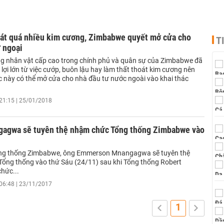
hoát quá nhiều kim cương, Zimbabwe quyết mở cửa cho
T
 ngoại
ng nhân vật cấp cao trong chính phủ và quân sự của Zimbabwe đã
ợi lớn từ việc cướp, buôn lậu hay làm thất thoát kim cương nên
ớc này có thể mở cửa cho nhà đầu tư nước ngoài vào khai thác
21:15 | 25/01/2018
agwa sẽ tuyên thệ nhậm chức Tổng thống Zimbabwe vào
ng thống Zimbabwe, ông Emmerson Mnangagwa sẽ tuyên thệ
ổng thống vào thứ Sáu (24/11) sau khi Tổng thống Robert
hức...
06:48 | 23/11/2017
1