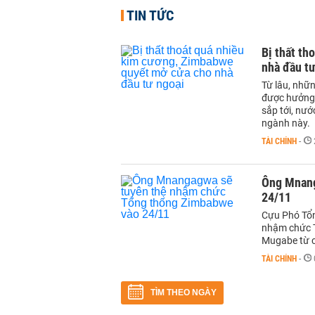
TIN TỨC
Bị thất t
nhà đầu tư
Từ lâu, nhữ
được hưởng l
sắp tới, nư
ngành này.
TÀI CHÍNH
-
Ông Mnang
24/11
Cựu Phó Tổ
nhậm chức T
Mugabe từ c
TÀI CHÍNH
-
TÌM THEO NGÀY