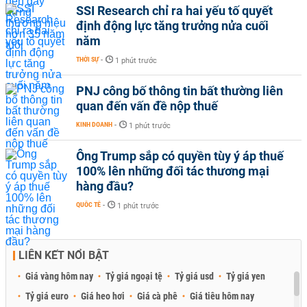
SSI Research chỉ ra hai yếu tố quyết
định động lực tăng trưởng nửa cuối
năm
THỜI SỰ
-
1 phút trước
PNJ công bố thông tin bất thường liên
quan đến vấn đề nộp thuế
KINH DOANH
-
1 phút trước
Ông Trump sắp có quyền tùy ý áp thuế
100% lên những đối tác thương mại
hàng đầu?
QUỐC TẾ
-
1 phút trước
LIÊN KẾT NỔI BẬT
Giá vàng hôm nay
Tỷ giá ngoại tệ
Tỷ giá usd
Tỷ giá yen
Tỷ giá euro
Giá heo hơi
Giá cà phê
Giá tiêu hôm nay