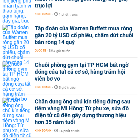
trục lợi
KINH DOANH
-
1 phút trước
Tập đoàn của Warren Buffett mua ròng
gần 20 tỷ USD cổ phiếu, chấm dứt chuỗi
bán ròng 14 quý
QUỐC TẾ
-
4 giờ trước
Chuỗi phòng gym tại TP HCM bất ngờ
đóng cửa tất cả cơ sở, hàng trăm hội
viên bơ vơ
KINH DOANH
-
5 giờ trước
Chân dung ông chủ kín tiếng đứng sau
tiệm vàng Mi Hồng: Từ phụ xe, sửa đồ
điện tử cũ đến gây dựng thương hiệu
hơn 35 năm tuổi
KINH DOANH
-
14 phút trước