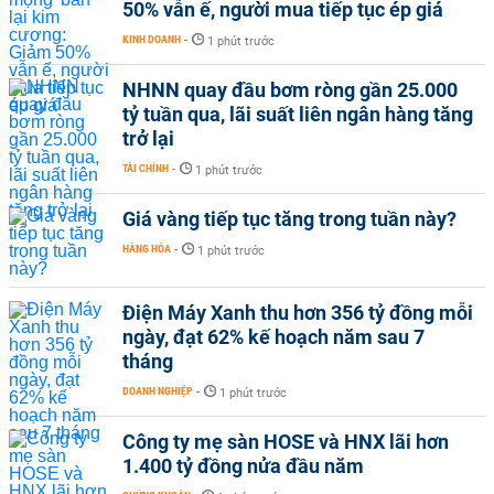
50% vẫn ế, người mua tiếp tục ép giá
KINH DOANH
-
1 phút trước
NHNN quay đầu bơm ròng gần 25.000
tỷ tuần qua, lãi suất liên ngân hàng tăng
trở lại
TÀI CHÍNH
-
1 phút trước
Giá vàng tiếp tục tăng trong tuần này?
HÀNG HÓA
-
1 phút trước
Điện Máy Xanh thu hơn 356 tỷ đồng mỗi
ngày, đạt 62% kế hoạch năm sau 7
tháng
DOANH NGHIỆP
-
1 phút trước
Công ty mẹ sàn HOSE và HNX lãi hơn
1.400 tỷ đồng nửa đầu năm