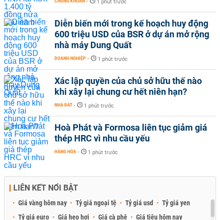
CHỨNG KHOÁN
-
1 phút trước
Diễn biến mới trong kế hoạch huy động
600 triệu USD của BSR ở dự án mở rộng
nhà máy Dung Quất
DOANH NGHIỆP
-
1 phút trước
Xác lập quyền của chủ sở hữu thế nào
khi xây lại chung cư hết niên hạn?
NHÀ ĐẤT
-
1 phút trước
Hoà Phát và Formosa liên tục giảm giá
thép HRC vì nhu cầu yếu
HÀNG HÓA
-
1 phút trước
LIÊN KẾT NỔI BẬT
Giá vàng hôm nay
Tỷ giá ngoại tệ
Tỷ giá usd
Tỷ giá yen
Tỷ giá euro
Giá heo hơi
Giá cà phê
Giá tiêu hôm nay