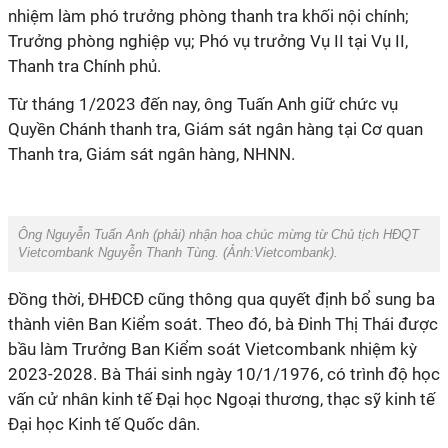
nhiệm làm phó trưởng phòng thanh tra khối nội chính;
Trưởng phòng nghiệp vụ; Phó vụ trưởng Vụ II tại Vụ II,
Thanh tra Chính phủ.
Từ tháng 1/2023 đến nay, ông Tuấn Anh giữ chức vụ
Quyền Chánh thanh tra, Giám sát ngân hàng tại Cơ quan
Thanh tra, Giám sát ngân hàng, NHNN.
Ông Nguyễn Tuấn Anh (phải) nhận hoa chúc mừng từ Chủ tịch HĐQT
Vietcombank Nguyễn Thanh Tùng. (Ảnh:
Vietcombank).
Đồng thời, ĐHĐCĐ cũng thông qua quyết định bổ sung ba
thành viên Ban Kiểm soát. Theo đó, bà Đinh Thị Thái được
bầu làm Trưởng Ban Kiểm soát Vietcombank nhiệm kỳ
2023-2028. Bà Thái sinh ngày 10/1/1976, có trình độ học
vấn cử nhân kinh tế Đại học Ngoại thương, thạc sỹ kinh tế
Đại học Kinh tế Quốc dân.