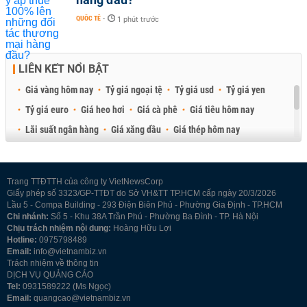
QUỐC TẾ
-
1 phút trước
LIÊN KẾT NỔI BẬT
Giá vàng hôm nay
Tỷ giá ngoại tệ
Tỷ giá usd
Tỷ giá yen
Tỷ giá euro
Giá heo hơi
Giá cà phê
Giá tiêu hôm nay
Lãi suất ngân hàng
Giá xăng dầu
Giá thép hôm nay
Giá sầu riêng
Giá thịt heo
Giá gạo
Giá cao su
Best Retail Brokers
Diễn đàn đầu tư Việt Nam 2026
Trang TTĐTTH của công ty VietNewsCorp
Giấy phép số 3323/GP-TTĐT do Sở VH&TT TP.HCM cấp ngày 20/3/2026
Lầu 5 - Compa Building - 293 Điện Biên Phủ - Phường Gia Định - TP.HCM
Chi nhánh:
Số 5 - Khu 38A Trần Phú - Phường Ba Đình - TP. Hà Nội
Chịu trách nhiệm nội dung:
Hoàng Hữu Lợi
Hotline:
0975798489
Email:
info@vietnambiz.vn
Trách nhiệm về thông tin
DỊCH VỤ QUẢNG CÁO
Tel:
0931589222 (Ms Ngọc)
Email:
quangcao@vietnambiz.vn