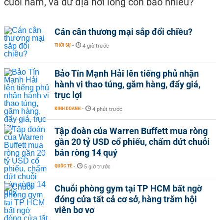
cuối năm, và dư địa nới lỏng còn bao nhiêu?
Cán cân thương mại sắp đổi chiều?
THỜI SỰ
-
4 giờ trước
Bảo Tín Mạnh Hải lên tiếng phủ nhận
hành vi thao túng, găm hàng, đẩy giá,
trục lợi
KINH DOANH
-
4 phút trước
Tập đoàn của Warren Buffett mua ròng
gần 20 tỷ USD cổ phiếu, chấm dứt chuỗi
bán ròng 14 quý
QUỐC TẾ
-
5 giờ trước
Chuỗi phòng gym tại TP HCM bất ngờ
đóng cửa tất cả cơ sở, hàng trăm hội
viên bơ vơ