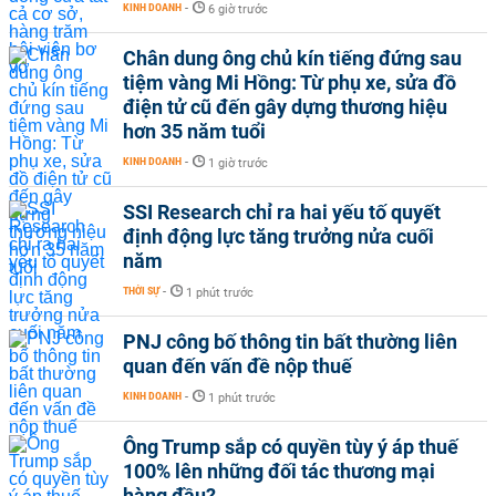
KINH DOANH
-
6 giờ trước
Chân dung ông chủ kín tiếng đứng sau
tiệm vàng Mi Hồng: Từ phụ xe, sửa đồ
điện tử cũ đến gây dựng thương hiệu
hơn 35 năm tuổi
KINH DOANH
-
1 giờ trước
SSI Research chỉ ra hai yếu tố quyết
định động lực tăng trưởng nửa cuối
năm
THỜI SỰ
-
1 phút trước
PNJ công bố thông tin bất thường liên
quan đến vấn đề nộp thuế
KINH DOANH
-
1 phút trước
Ông Trump sắp có quyền tùy ý áp thuế
100% lên những đối tác thương mại
hàng đầu?