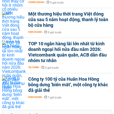
CHỨNG KHOÁN
-
9 giờ trước
Một thương hiệu thời trang Việt đóng
cửa sau 5 năm hoạt động, thanh lý toàn
bộ cửa hàng
KINH DOANH
-
9 giờ trước
TOP 10 ngân hàng lãi lớn nhất từ kinh
doanh ngoại hối nửa đầu năm 2026:
Vietcombank quán quân, ACB dẫn đầu
nhóm tư nhân
TÀI CHÍNH
-
3 giờ trước
Công ty 100 tỷ của Huấn Hoa Hồng
bỗng dưng ‘biến mất’, một công ty khác
đã giải thể
KINH DOANH
-
7 giờ trước