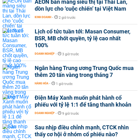
AEON bán mảng siêu thị tại Thái Lan,
dồn lực cho ‘cuộc chiến’ tại Việt Nam
KINH DOANH
-
2 giờ trước
Lịch cổ tức tuần tới: Masan Consumer,
BSR, MB chốt quyền, tỷ lệ cao nhất
100%
DOANH NGHIỆP
-
3 giờ trước
Ngân hàng Trung ương Trung Quốc mua
thêm 20 tấn vàng trong tháng 7
HÀNG HÓA
-
1 giờ trước
Điện Máy Xanh muốn phát hành cổ
phiếu với tỷ lệ 1:1 để tăng thanh khoản
DOANH NGHIỆP
-
9 giờ trước
Sau nhịp điều chỉnh mạnh, CTCK nhìn
thấy cơ hội ở nhóm cổ phiếu nào?