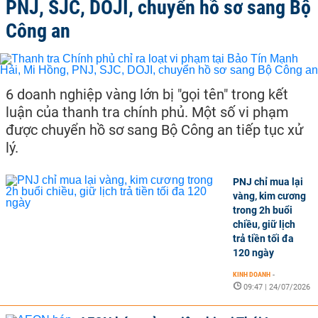
PNJ, SJC, DOJI, chuyển hồ sơ sang Bộ
Công an
6 doanh nghiệp vàng lớn bị "gọi tên" trong kết
luận của thanh tra chính phủ. Một số vi phạm
được chuyển hồ sơ sang Bộ Công an tiếp tục xử
lý.
PNJ chỉ mua lại
vàng, kim cương
trong 2h buổi
chiều, giữ lịch
trả tiền tối đa
120 ngày
KINH DOANH
-
09:47 | 24/07/2026