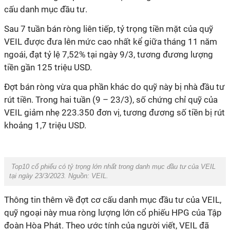
cấu danh mục đầu tư.
Sau 7 tuần bán ròng liên tiếp, tỷ trọng tiền mặt của quỹ
VEIL được đưa lên mức cao nhất kể giữa tháng 11 năm
ngoái, đạt tỷ lệ 7,52% tại ngày 9/3, tương đương lượng
tiền gần 125 triệu USD.
Đợt bán ròng vừa qua phần khác do quỹ này bị nhà đầu tư
rút tiền. Trong hai tuần (9 – 23/3), số chứng chỉ quỹ của
VEIL giảm nhẹ 223.350 đơn vị, tương đương số tiền bị rút
khoảng 1,7 triệu USD.
Top10 cổ phiếu có tỷ trọng lớn nhất trong danh mục đầu tư của VEIL
tại ngày 23/3/2023. Nguồn: VEIL.
Thông tin thêm về đợt cơ cấu danh mục đầu tư của VEIL,
quỹ ngoại này mua ròng lượng lớn cổ phiếu HPG của Tập
đoàn Hòa Phát. Theo ước tính của người viết, VEIL đã