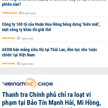
phiếu nào?
CHỨNG KHOÁN
-
9 giờ trước
Công ty 100 tỷ của Huấn Hoa Hồng bỗng dưng ‘biến mất’,
một công ty khác đã giải thể
KINH DOANH
-
7 giờ trước
AEON bán mảng siêu thị tại Thái Lan, dồn lực cho ‘cuộc
chiến’ tại Việt Nam
KINH DOANH
-
2 giờ trước
Thanh tra Chính phủ chỉ ra loạt vi
phạm tại Bảo Tín Mạnh Hải, Mi Hồng,