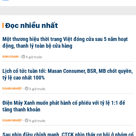
Đọc nhiều nhất
Một thương hiệu thời trang Việt đóng cửa sau 5 năm hoạt
động, thanh lý toàn bộ cửa hàng
KINH DOANH
-
9 giờ trước
Lịch cổ tức tuần tới: Masan Consumer, BSR, MB chốt quyền,
tỷ lệ cao nhất 100%
DOANH NGHIỆP
-
3 giờ trước
Điện Máy Xanh muốn phát hành cổ phiếu với tỷ lệ 1:1 để
tăng thanh khoản
DOANH NGHIỆP
-
9 giờ trước
Sau nhịp điều chỉnh mạnh, CTCK nhìn thấy cơ hội ở nhóm cổ