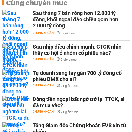
Cùng chuyên mục
Sau tháng 7 bán ròng hơn 12.000 tỷ
đồng, khối ngoại đảo chiều gom hơn
2.000 tỷ đồng
CHỨNG KHOÁN
-
7 giờ trước
Sau nhịp điều chỉnh mạnh, CTCK nhìn
thấy cơ hội ở nhóm cổ phiếu nào?
CHỨNG KHOÁN
-
9 giờ trước
Tự doanh sang tay gần 700 tỷ đồng cổ
phiếu DMX cho ai?
CHỨNG KHOÁN
-
21 giờ trước
Dòng tiền ngoại bất ngờ trở lại TTCK, ai
đã mua vào?
CHỨNG KHOÁN
-
21 giờ trước
Tổng Giám đốc Chứng khoán EVS xin từ
nhiệm