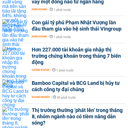
vay một đồng nào từ ngân hàng
KINH DOANH
-
1 phút trước
Con gái tỷ phú Phạm Nhật Vượng lần
đầu tham gia vào hệ sinh thái Vingroup
KINH DOANH
-
1 phút trước
Hơn 227.000 tài khoản gia nhập thị
trường chứng khoán trong tháng 7 biến
động
CHỨNG KHOÁN
-
1 phút trước
Bamboo Capital và BCG Land bị hủy tư
cách công ty đại chúng
DOANH NGHIỆP
-
43 phút trước
Thị trường thường ‘phất lên’ trong tháng
8, nhóm ngành nào có tiềm năng dẫn
sóng?