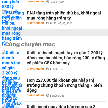
CHỨNG KHOÁN
-
23 giờ trước
PNJ tăng trần phiên thứ ba, khối ngoại
mua ròng hàng trăm tỷ
CHỨNG KHOÁN
-
14:58 | 05/08/2026
Cùng chuyên mục
Khối tự doanh mạnh tay xả gần 2.200 tỷ
đồng sau ba phiên, bán ròng 200 tỷ đồng
cổ phiếu GEX hôm nay
CHỨNG KHOÁN
-
1 phút trước
Hơn 227.000 tài khoản gia nhập thị
trường chứng khoán trong tháng 7 biến
động
CHỨNG KHOÁN
-
1 phút trước
Khối ngoại quay đầu bán ròng sau 3