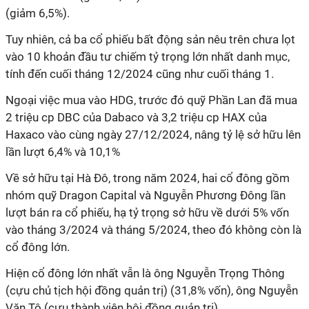
(giảm 6,5%).
Tuy nhiên, cả ba cổ phiếu bất động sản nêu trên chưa lọt
vào 10 khoản đầu tư chiếm tỷ trọng lớn nhất danh mục,
tính đến cuối tháng 12/2024 cũng như cuối tháng 1.
Ngoại việc mua vào HDG, trước đó quỹ Phần Lan đã mua
2 triệu cp DBC của Dabaco và 3,2 triệu cp HAX của
Haxaco vào cùng ngày 27/12/2024, nâng tỷ lệ sở hữu lên
lần lượt 6,4% và 10,1%
Về sở hữu tại Hà Đô, trong năm 2024, hai cổ đông gồm
nhóm quỹ Dragon Capital và Nguyễn Phương Đông lần
lượt bán ra cổ phiếu, hạ tỷ trọng sở hữu về dưới 5% vốn
vào tháng 3/2024 và tháng 5/2024, theo đó không còn là
cổ đông lớn.
Hiện cổ đông lớn nhất vẫn là ông Nguyễn Trọng Thông
(cựu chủ tịch hội đồng quản trị) (31,8% vốn), ông Nguyễn
Văn Tô (cựu thành viên hội đồng quản trị).