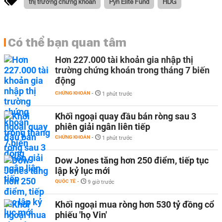
thị trường chứng khoán
Pyn Elite Fund
HDG
Có thể bạn quan tâm
Hơn 227.000 tài khoản gia nhập thị
trường chứng khoán trong tháng 7 biến
động
CHỨNG KHOÁN
-
1 phút trước
Khối ngoại quay đầu bán ròng sau 3
phiên giải ngân liên tiếp
CHỨNG KHOÁN
-
1 phút trước
Dow Jones tăng hơn 250 điểm, tiếp tục
lập kỷ lục mới
QUỐC TẾ
-
9 giờ trước
Khối ngoại mua ròng hơn 530 tỷ đồng cổ
phiếu 'họ Vin'