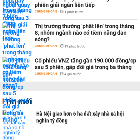
phiên giải ngân liên tiếp
CHỨNG KHOÁN
-
1 phút trước
Thị trường thường ‘phất lên’ trong tháng
8, nhóm ngành nào có tiềm năng dẫn
sóng?
CHỨNG KHOÁN
-
19 phút trước
Cổ phiếu VNZ tăng gần 190.000 đồng/cp
sau 5 phiên, gấp đôi giá trong ba tháng
CHỨNG KHOÁN
-
4 giờ trước
Tin mới
Hà Nội giao hơn 6 ha đất xây nhà xã hội
nghìn tỷ đồng