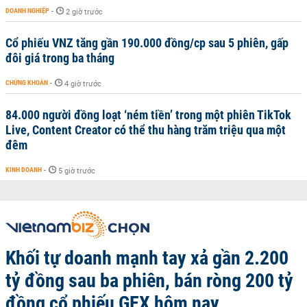
DOANH NGHIỆP
-
2 giờ trước
Cổ phiếu VNZ tăng gần 190.000 đồng/cp sau 5 phiên, gấp
đôi giá trong ba tháng
CHỨNG KHOÁN
-
4 giờ trước
84.000 người đồng loạt ‘ném tiền’ trong một phiên TikTok
Live, Content Creator có thể thu hàng trăm triệu qua một
đêm
KINH DOANH
-
5 giờ trước
Khối tự doanh mạnh tay xả gần 2.200
tỷ đồng sau ba phiên, bán ròng 200 tỷ
đồng cổ phiếu GEX hôm nay