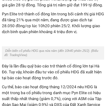
giá gần 28 tỷ đồng. Tổng giá trị nắm giữ đạt 199 tỷ đồng.
Pyn Elite trở thành cổ đông lớn trong bối cảnh thị giá HDG
đã tăng 21% qua một năm, đang được giao dịch tại
28.050 đồng/cp lúc 10h20 phiên 25/2. Khối lượng giao
dịch bình quân phiên khoảng 4 triệu đơn vị.
Diễn biến cổ phiếu HDG qua nửa năm (đến 10h40 phiên 25/2). (Biểu
đồ:
TradingView
).
Đây là lần đầu quỹ báo cáo trở thành cổ đông lớn tại Hà
Đô. Tuy vậy, khoản đầu tư vào cổ phiếu HDG đã xuất hiện
tại báo cáo hoạt động trước đó.
Cụ thể, báo cáo hoạt động tháng 12/2024 nêu HDG là
một trong ba cổ phiếu trong danh mục Pyn Elite có hiệu
suất thấp nhất tháng (giảm 0,7%), cùng với ASM của Tập
đoàn Sao Mai (giảm 0,9%) và DXS của Đất Xanh Service