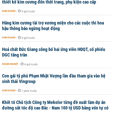
thiết kế kim cương đến thời trang, phụ kiện cao cấp
KINH DOANH
-
9 giờ trước
Hãng kim cương tài trợ vương miện cho các cuộc thi hoa
hậu thông báo ngừng hoạt động
KINH DOANH
-
4 giờ trước
Hoá chất Đức Giang công bố hai ứng viên HĐQT, cổ phiếu
DGC tăng trần
DOANH NGHIỆP
-
4 giờ trước
Con gái tỷ phú Phạm Nhật Vượng lần đầu tham gia vào hệ
sinh thái Vingroup
KINH DOANH
-
1 phút trước
Khởi tố Chủ tịch Công ty Mekolor từng đề xuất làm dự án
đường sắt tốc độ cao Bắc - Nam 100 tỷ USD bằng vốn tự có