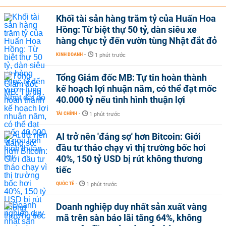
Khối tài sản hàng trăm tỷ của Huấn Hoa
Hồng: Từ biệt thự 50 tỷ, dàn siêu xe
hàng chục tỷ đến vườn tùng Nhật đắt đỏ
KINH DOANH
-
1 phút trước
Tổng Giám đốc MB: Tự tin hoàn thành
kế hoạch lợi nhuận năm, có thể đạt mốc
40.000 tỷ nếu tình hình thuận lợi
TÀI CHÍNH
-
1 phút trước
AI trở nên 'đáng sợ' hơn Bitcoin: Giới
đầu tư tháo chạy vì thị trường bốc hơi
40%, 150 tỷ USD bị rút không thương
tiếc
QUỐC TẾ
-
1 phút trước
Doanh nghiệp duy nhất sản xuất vàng
mã trên sàn báo lãi tăng 64%, không