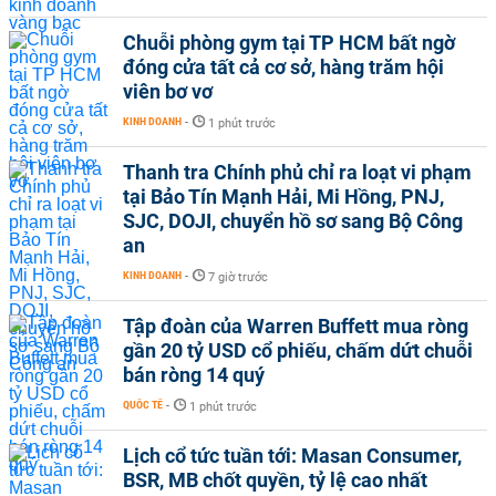
Chuỗi phòng gym tại TP HCM bất ngờ
đóng cửa tất cả cơ sở, hàng trăm hội
viên bơ vơ
KINH DOANH
-
1 phút trước
Thanh tra Chính phủ chỉ ra loạt vi phạm
tại Bảo Tín Mạnh Hải, Mi Hồng, PNJ,
SJC, DOJI, chuyển hồ sơ sang Bộ Công
an
KINH DOANH
-
7 giờ trước
Tập đoàn của Warren Buffett mua ròng
gần 20 tỷ USD cổ phiếu, chấm dứt chuỗi
bán ròng 14 quý
QUỐC TẾ
-
1 phút trước
Lịch cổ tức tuần tới: Masan Consumer,
BSR, MB chốt quyền, tỷ lệ cao nhất