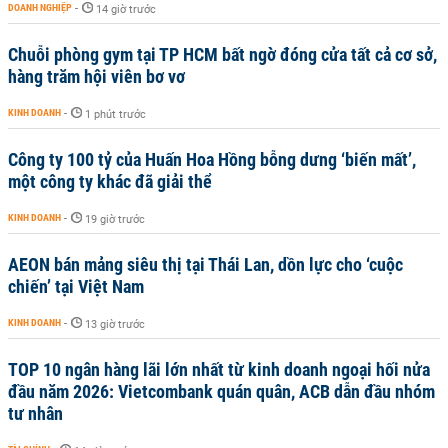
DOANH NGHIỆP
-
14 giờ trước
Chuỗi phòng gym tại TP HCM bất ngờ đóng cửa tất cả cơ sở,
hàng trăm hội viên bơ vơ
KINH DOANH
-
1 phút trước
Công ty 100 tỷ của Huấn Hoa Hồng bỗng dưng ‘biến mất’,
một công ty khác đã giải thể
KINH DOANH
-
19 giờ trước
AEON bán mảng siêu thị tại Thái Lan, dồn lực cho ‘cuộc
chiến’ tại Việt Nam
KINH DOANH
-
13 giờ trước
TOP 10 ngân hàng lãi lớn nhất từ kinh doanh ngoại hối nửa
đầu năm 2026: Vietcombank quán quân, ACB dẫn đầu nhóm
tư nhân