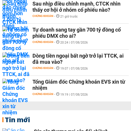
Sau nhịp điều chỉnh mạnh, CTCK nhìn
thấy cơ hội ở nhóm cổ phiếu nào?
CHỨNG KHOÁN
-
21 giờ trước
Tự doanh sang tay gần 700 tỷ đồng cổ
phiếu DMX cho ai?
CHỨNG KHOÁN
-
20:24 | 07/08/2026
Dòng tiền ngoại bất ngờ trở lại TTCK, ai
đã mua vào?
CHỨNG KHOÁN
-
19:07 | 07/08/2026
Tổng Giám đốc Chứng khoán EVS xin từ
nhiệm
CHỨNG KHOÁN
-
19:19 | 07/08/2026
Tin mới