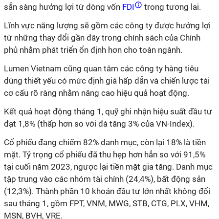
sẵn sàng hưởng lợi từ dòng vốn
FDI
trong tương lai.
Lĩnh vực năng lượng sẽ gồm các công ty được hưởng lợi
từ những thay đổi gần đây trong chính sách của Chính
phủ nhằm phát triển ổn định hơn cho toàn ngành.
Lumen Vietnam cũng quan tâm các công ty hàng tiêu
dùng thiết yếu có mức định giá hấp dẫn và chiến lược tái
cơ cấu rõ ràng nhằm nâng cao hiệu quả hoạt động.
Kết quả hoạt động tháng 1, quỹ ghi nhận hiệu suất đầu tư
đạt 1,8% (thấp hơn so với đà tăng 3% của VN-Index).
Cổ phiếu đang chiếm 82% danh mục, còn lại 18% là tiền
mặt. Tỷ trọng cổ phiếu đã thu hẹp hơn hẳn so với 91,5%
tại cuối năm 2023, ngược lại tiền mặt gia tăng. Danh mục
tập trung vào các nhóm tài chính (24,4%), bất động sản
(12,3%). Thành phần 10 khoản đầu tư lớn nhất không đổi
sau tháng 1, gồm FPT, VNM, MWG, STB, CTG, PLX, VHM,
MSN, BVH, VRE.