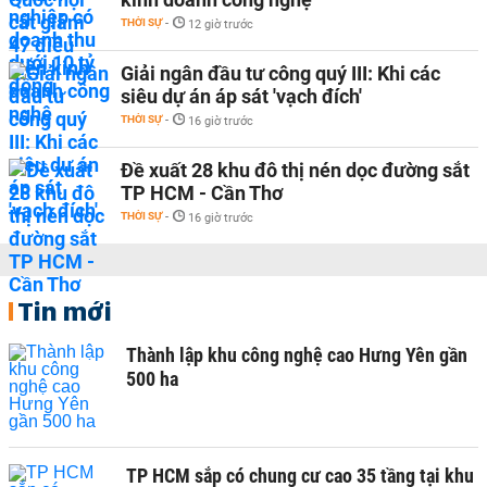
THỜI SỰ
-
12 giờ trước
Giải ngân đầu tư công quý III: Khi các
siêu dự án áp sát 'vạch đích'
THỜI SỰ
-
16 giờ trước
Đề xuất 28 khu đô thị nén dọc đường sắt
TP HCM - Cần Thơ
THỜI SỰ
-
16 giờ trước
Tin mới
Thành lập khu công nghệ cao Hưng Yên gần
500 ha
TP HCM sắp có chung cư cao 35 tầng tại khu