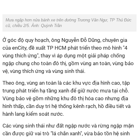
Mưa ngập hơn nửa bánh xe trên đường Trương Văn Ngư, TP Thủ Đức
cũ, chiều 2/5. Ảnh: Quỳnh Trần
Ở góc độ quy hoạch, ông Nguyễn Đỗ Dũng, chuyên gia
của enCity, đề xuất TP HCM phát triển theo mô hình "4
vùng thích ứng", thay vì áp dụng một giải pháp chống
ngập chung cho toàn đô thị, gồm vùng an toàn, vùng bảo
vệ, vùng thích ứng và vùng sinh thái.
Theo ông, vùng an toàn là các khu vực địa hình cao, tập
trung phát triển hạ tầng xanh để giữ nước mưa tại chỗ.
Vùng bảo vệ gồm những khu đô thị hóa cao nhưng địa
hình thấp, cần duy trì hệ thống kênh rạch, hồ điều tiết và
hành lang kiểm soát nước.
Các vùng sinh thái như đất ngập nước và rừng ngập mặn
cần được giữ vai trò "lá chắn xanh", vừa bảo tồn hệ sinh