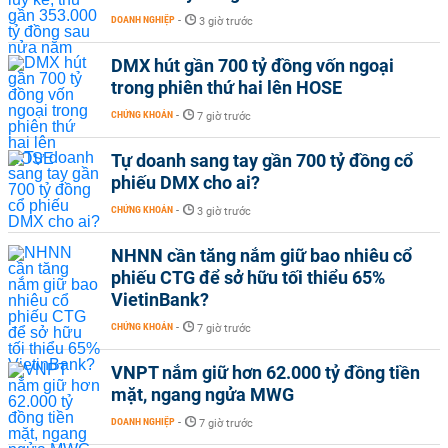
DOANH NGHIỆP
-
3 giờ trước
DMX hút gần 700 tỷ đồng vốn ngoại
trong phiên thứ hai lên HOSE
CHỨNG KHOÁN
-
7 giờ trước
Tự doanh sang tay gần 700 tỷ đồng cổ
phiếu DMX cho ai?
CHỨNG KHOÁN
-
3 giờ trước
NHNN cần tăng nắm giữ bao nhiêu cổ
phiếu CTG để sở hữu tối thiểu 65%
VietinBank?
CHỨNG KHOÁN
-
7 giờ trước
VNPT nắm giữ hơn 62.000 tỷ đồng tiền
mặt, ngang ngửa MWG
DOANH NGHIỆP
-
7 giờ trước