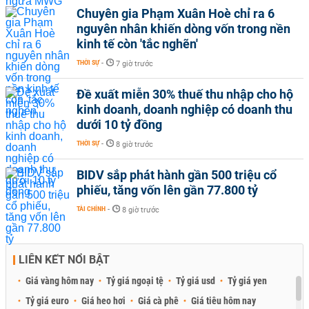
Chuyên gia Phạm Xuân Hoè chỉ ra 6
nguyên nhân khiến dòng vốn trong nền
kinh tế còn 'tắc nghẽn'
THỜI SỰ
-
7 giờ trước
Đề xuất miễn 30% thuế thu nhập cho hộ
kinh doanh, doanh nghiệp có doanh thu
dưới 10 tỷ đồng
THỜI SỰ
-
8 giờ trước
BIDV sắp phát hành gần 500 triệu cổ
phiếu, tăng vốn lên gần 77.800 tỷ
TÀI CHÍNH
-
8 giờ trước
LIÊN KẾT NỔI BẬT
Giá vàng hôm nay
Tỷ giá ngoại tệ
Tỷ giá usd
Tỷ giá yen
Tỷ giá euro
Giá heo hơi
Giá cà phê
Giá tiêu hôm nay