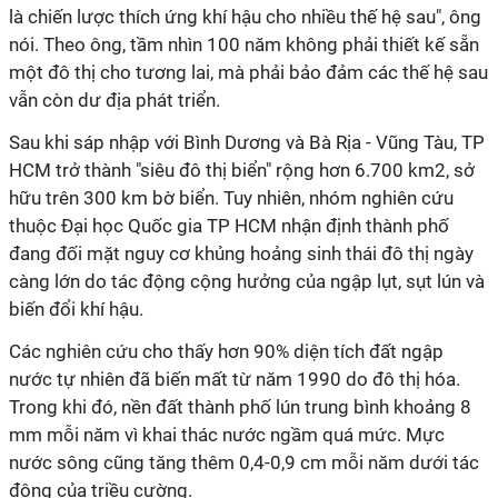
là chiến lược thích ứng khí hậu cho nhiều thế hệ sau", ông
nói. Theo ông, tầm nhìn 100 năm không phải thiết kế sẵn
một đô thị cho tương lai, mà phải bảo đảm các thế hệ sau
vẫn còn dư địa phát triển.
Sau khi sáp nhập với Bình Dương và Bà Rịa - Vũng Tàu, TP
HCM trở thành "siêu đô thị biển" rộng hơn 6.700 km2, sở
hữu trên 300 km bờ biển. Tuy nhiên, nhóm nghiên cứu
thuộc Đại học Quốc gia TP HCM nhận định thành phố
đang đối mặt nguy cơ khủng hoảng sinh thái đô thị ngày
càng lớn do tác động cộng hưởng của ngập lụt, sụt lún và
biến đổi khí hậu.
Các nghiên cứu cho thấy hơn 90% diện tích đất ngập
nước tự nhiên đã biến mất từ năm 1990 do đô thị hóa.
Trong khi đó, nền đất thành phố lún trung bình khoảng 8
mm mỗi năm vì khai thác nước ngầm quá mức. Mực
nước sông cũng tăng thêm 0,4-0,9 cm mỗi năm dưới tác
động của triều cường.