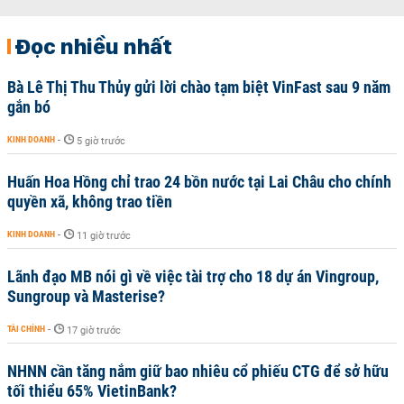
Đọc nhiều nhất
Bà Lê Thị Thu Thủy gửi lời chào tạm biệt VinFast sau 9 năm
gắn bó
KINH DOANH
-
5 giờ trước
Huấn Hoa Hồng chỉ trao 24 bồn nước tại Lai Châu cho chính
quyền xã, không trao tiền
KINH DOANH
-
11 giờ trước
Lãnh đạo MB nói gì về việc tài trợ cho 18 dự án Vingroup,
Sungroup và Masterise?
TÀI CHÍNH
-
17 giờ trước
NHNN cần tăng nắm giữ bao nhiêu cổ phiếu CTG để sở hữu
tối thiểu 65% VietinBank?