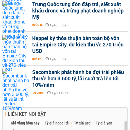
Trung Quốc tung đòn đáp trả, siết xuất
khẩu drone và trừng phạt doanh nghiệp
Mỹ
QUỐC TẾ
-
1 phút trước
Keppel ký thỏa thuận bán toàn bộ vốn
tại Empire City, dự kiến thu về 270 triệu
USD
NHÀ ĐẤT
-
1 phút trước
Sacombank phát hành ba đợt trái phiếu
thu về hơn 3.600 tỷ, lãi suất trả lên tới
10%/năm
TÀI CHÍNH
-
1 phút trước
LIÊN KẾT NỔI BẬT
Giá vàng hôm nay
Tỷ giá ngoại tệ
Tỷ giá usd
Tỷ giá yen