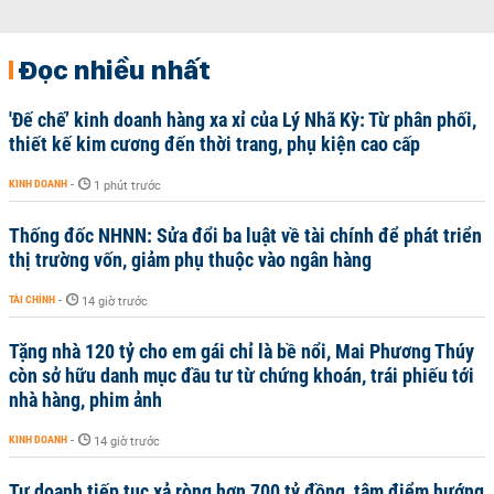
Đọc nhiều nhất
'Đế chế’ kinh doanh hàng xa xỉ của Lý Nhã Kỳ: Từ phân phối,
thiết kế kim cương đến thời trang, phụ kiện cao cấp
KINH DOANH
-
1 phút trước
Thống đốc NHNN: Sửa đổi ba luật về tài chính để phát triển
thị trường vốn, giảm phụ thuộc vào ngân hàng
TÀI CHÍNH
-
14 giờ trước
Tặng nhà 120 tỷ cho em gái chỉ là bề nổi, Mai Phương Thúy
còn sở hữu danh mục đầu tư từ chứng khoán, trái phiếu tới
nhà hàng, phim ảnh
KINH DOANH
-
14 giờ trước
Tự doanh tiếp tục xả ròng hơn 700 tỷ đồng, tâm điểm hướng