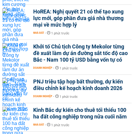
HoREA: Nghị quyết 21 có thể tạo xung
lực mới, góp phần đưa giá nhà thương
mại về mức hợp lý
NHÀ ĐẤT
-
1 phút trước
Khởi tố Chủ tịch Công ty Mekolor từng
đề xuất làm dự án đường sắt tốc độ cao
Bắc - Nam 100 tỷ USD bằng vốn tự có
DOANH NGHIỆP
-
1 phút trước
PNJ triệu tập họp bất thường, dự kiến
điều chỉnh kế hoạch kinh doanh 2026
DOANH NGHIỆP
-
1 phút trước
Kinh Bắc dự kiến cho thuê tối thiểu 100
ha đất công nghiệp trong nửa cuối năm
NHÀ ĐẤT
-
1 phút trước