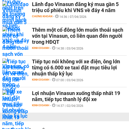
Lãnh đạo Vinasun đăng ký mua gần 5
triệu cổ phiếu khi VNS về đáy 4 năm
CHỨNG KHOÁN
-
14:36 | 07/04/2026
Thêm một cổ đông lớn muốn thoái sạch
vốn tại Vinasun, có liên quan đến người
trong HĐQT
KINH DOANH
-
14:38 | 03/04/2026
Tiếp tục nói không với xe điện, ông lớn
từng có 6.000 xe taxi đặt mục tiêu lợi
nhuận thấp kỷ lục
KINH DOANH
-
07:00 | 03/04/2026
Lợi nhuận Vinasun xuống thấp nhất 19
năm, tiếp tục thanh lý đội xe
KINH DOANH
-
14:37 | 02/04/2026