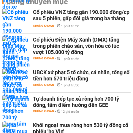
Cùng chuyên mục
Cổ phiếu VNZ tăng gần 190.000 đồng/cp
sau 5 phiên, gấp đôi giá trong ba tháng
CHỨNG KHOÁN
-
1 phút trước
Cổ phiếu Điện Máy Xanh (DMX) tăng
trong phiên chào sàn, vốn hóa có lúc
vượt 105.000 tỷ đồng
CHỨNG KHOÁN
-
1 phút trước
UBCK xử phạt 5 tổ chức, cá nhân, tổng số
tiền hơn 570 triệu đồng
CHỨNG KHOÁN
-
1 phút trước
Tự doanh tiếp tục xả ròng hơn 700 tỷ
đồng, tâm điểm hướng đến GEE
CHỨNG KHOÁN
-
12 giờ trước
Khối ngoại mua ròng hơn 530 tỷ đồng cổ
phiếu 'họ Vin'