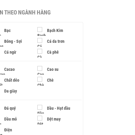
IN THEO NGÀNH HÀNG
Bạc
Bạch Kim
Bông - Sợi
Cá da trơn
Cá ngừ
Cà phê
Cacao
Cao su
Chất dẻo
Chè
Da giày
Đá quý
Dầu - Hạt dầu
Dầu mỏ
Dệt may
Điện