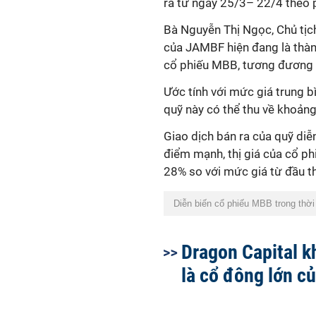
ra từ ngày 25/3– 22/4 theo 
Bà Nguyễn Thị Ngọc, Chủ tịc
của JAMBF hiện đang là thà
cổ phiếu MBB, tương đương t
Ước tính với mức giá trung b
quỹ này có thể thu về khoảng
Giao dịch bán ra của quỹ diễ
điểm mạnh, thị giá của cổ p
28% so với mức giá từ đầu t
Diễn biến cổ phiếu MBB trong thời
Dragon Capital 
là cổ đông lớn c