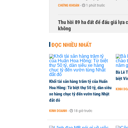
CHỨNG KHOÁN
-
1 phút trước
Thu hồi 89 ha đất để đấu giá lựa 
không
NHÀ ĐẤT
-
1 phút trước
ĐỌC NHIỀU NHẤT
Dòng tiền ngoại bất ngờ trở lại T
CHỨNG KHOÁN
-
1 phút trước
Bà Lê T
Kiến nghị đưa người bán hàng onl
biệt Vi
Khối tài sản hàng trăm tỷ của Huấn
THỜI SỰ
-
1 phút trước
Hoa Hồng: Từ biệt thự 50 tỷ, dàn siêu
KINH D
xe hàng chục tỷ đến vườn tùng Nhật
đắt đỏ
TikToker Khánh Sky, Vua Quạt, Hồ
KINH DOANH
-
18 giờ trước
KINH DOANH
-
1 phút trước