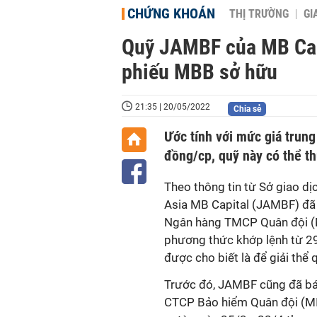
CHỨNG KHOÁN
THỊ TRƯỜNG
GI
Quỹ JAMBF của MB Capi
phiếu MBB sở hữu
21:35 | 20/05/2022
Chia sẻ
Ước tính với mức giá trung
đồng/cp, quỹ này có thể t
Theo thông tin từ Sở giao 
Asia MB Capital (JAMBF) đã
Ngân hàng TMCP Quân đội (M
phương thức khớp lệnh từ 29
được cho biết là để giải thể 
Trước đó, JAMBF cũng đã bán
CTCP Bảo hiểm Quân đội (MIC