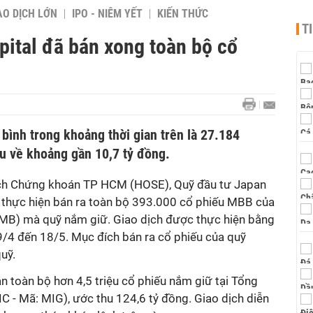
AO DỊCH LỚN
IPO - NIÊM YẾT
KIẾN THỨC
T
tal đã bán xong toàn bộ cổ
 bình trong khoảng thời gian trên là 27.184
hu về khoảng gần 10,7 tỷ đồng.
dịch Chứng khoán TP HCM (HOSE), Quỹ đầu tư Japan
 thực hiện bán ra toàn bộ 393.000 cổ phiếu MBB của
B) mà quỹ nắm giữ. Giao dịch được thực hiện bằng
/4 đến 18/5. Mục đích bán ra cổ phiếu của quỹ
quỹ.
 toàn bộ hơn 4,5 triệu cổ phiếu nắm giữ tại Tổng
 - Mã: MIG), ước thu 124,6 tỷ đồng. Giao dịch diễn