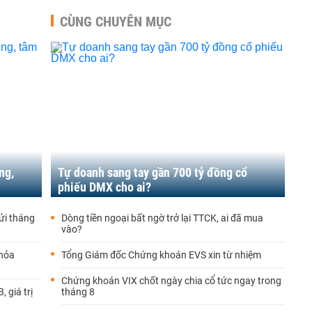
CÙNG CHUYÊN MỤC
ng,
Tự doanh sang tay gần 700 tỷ đồng cổ
phiếu DMX cho ai?
gửi tháng
Dòng tiền ngoại bất ngờ trở lại TTCK, ai đã mua
vào?
thỏa
Tổng Giám đốc Chứng khoán EVS xin từ nhiệm
Chứng khoán VIX chốt ngày chia cổ tức ngay trong
 giá trị
tháng 8