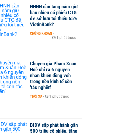
NHNN cần tăng nắm giữ
bao nhiêu cổ phiếu CTG
để sở hữu tối thiểu 65%
VietinBank?
CHỨNG KHOÁN
-
1 phút trước
Chuyên gia Phạm Xuân
Hoè chỉ ra 6 nguyên
nhân khiến dòng vốn
trong nền kinh tế còn
'tắc nghẽn'
THỜI SỰ
-
1 phút trước
BIDV sắp phát hành gần
500 triệu cổ phiếu, tăng