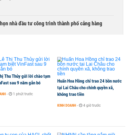
chọn nhà đầu tư công trình thành phố cảng hàng
TCK, ai đã mua vào?
hị Thu Thủy gửi lời chào tạm
Huấn Hoa Hồng chỉ trao 24 bồn nước
ine, lao động công trình đóng BHXH bắt buộc
nFast sau 9 năm gắn bó
tại Lai Châu cho chính quyền xã,
không trao tiền
OANH
-
1 phút trước
KINH DOANH
-
4 giờ trước
 Văn Khoa bị khởi tố