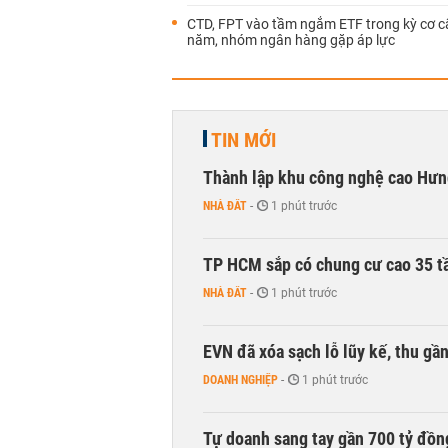
CTD, FPT vào tầm ngắm ETF trong kỳ cơ c
năm, nhóm ngân hàng gặp áp lực
TIN MỚI
Thành lập khu công nghệ cao Hưn
NHÀ ĐẤT
-
1 phút trước
TP HCM sắp có chung cư cao 35 tầ
NHÀ ĐẤT
-
1 phút trước
EVN đã xóa sạch lỗ lũy kế, thu g
DOANH NGHIỆP
-
1 phút trước
Tự doanh sang tay gần 700 tỷ đồn