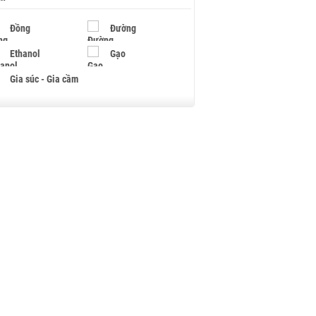
Đồng
Đường
Ethanol
Gạo
Gia súc - Gia cầm
Giấy
Gỗ
Hạt điều
Hồ tiêu - Hạt tiêu
Khí đốt
Kim loại khác
Mắc ca
Muối
Ngũ cốc
Nhựa - Hạt nhựa
Palladium
Phân bón