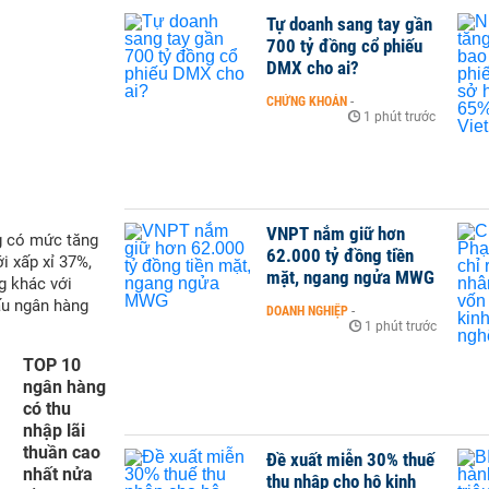
Tự doanh sang tay gần
700 tỷ đồng cổ phiếu
DMX cho ai?
CHỨNG KHOÁN
-
1 phút trước
VNPT nắm giữ hơn
g có mức tăng
62.000 tỷ đồng tiền
i xấp xỉ 37%,
mặt, ngang ngửa MWG
g khác với
ấu ngân hàng
DOANH NGHIỆP
-
1 phút trước
TOP 10
ngân hàng
có thu
nhập lãi
thuần cao
Đề xuất miễn 30% thuế
nhất nửa
thu nhập cho hộ kinh