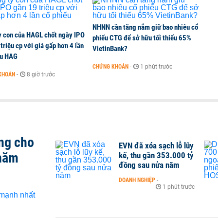
NHNN cần tăng nắm giữ bao nhiêu cổ
y con của HAGL chốt ngày IPO
phiếu CTG để sở hữu tối thiểu 65%
triệu cp với giá gấp hơn 4 lần
VietinBank?
ếu HAG
CHỨNG KHOÁN
-
1 phút trước
KHOÁN
-
8 giờ trước
ng cho
EVN đã xóa sạch lỗ lũy
 năm
kế, thu gần 353.000 tỷ
đồng sau nửa năm
DOANH NGHIỆP
-
1 phút trước