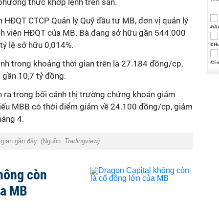
phương thức khớp lệnh trên sàn.
h HĐQT CTCP Quản lý Quỹ đầu tư MB, đơn vị quản lý
nh viên HĐQT của MB. Bà đang sở hữu gần 544.000
ỷ lệ sở hữu 0,014%.
ình trong khoảng thời gian trên là 27.184 đồng/cp,
 gần 10,7 tỷ đồng.
n ra trong bối cảnh thị trường chứng khoán giảm
hiếu MBB có thời điểm giảm về 24.100 đồng/cp, giảm
háng 4.
 gian gần đây. (Nguồn
: Tradingview).
không còn
ủa MB