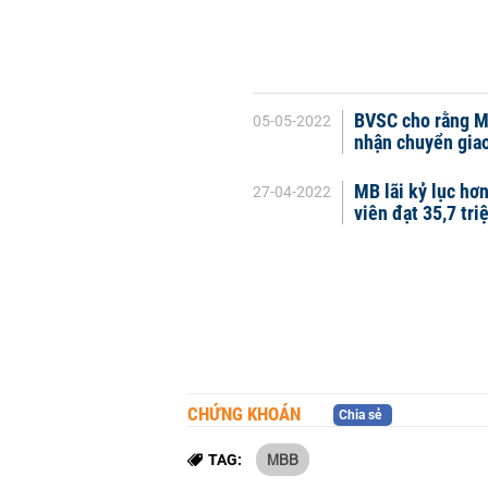
BVSC cho rằng MB
05-05-2022
nhận chuyển gia
MB lãi kỷ lục hơ
27-04-2022
viên đạt 35,7 tr
CHỨNG KHOÁN
Chia sẻ
MBB
TAG: