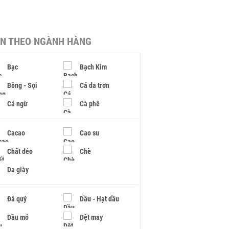
IN THEO NGÀNH HÀNG
Bạc
Bạch Kim
Bông - Sợi
Cá da trơn
Cá ngừ
Cà phê
Cacao
Cao su
Chất dẻo
Chè
Da giày
Đá quý
Dầu - Hạt dầu
Dầu mỏ
Dệt may