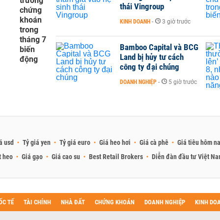
trường
thái Vingroup
chứng
khoán
KINH DOANH
-
3 giờ trước
trong
tháng 7
Bamboo Capital và BCG
biến
Land bị hủy tư cách
động
công ty đại chúng
DOANH NGHIỆP
-
5 giờ trước
á usd
Tỷ giá yen
Tỷ giá euro
Giá heo hơi
Giá cà phê
Giá tiêu hôm n
t heo
Giá gạo
Giá cao su
Best Retail Brokers
Diễn đàn đầu tư Việt N
ỐC TẾ
TÀI CHÍNH
NHÀ ĐẤT
CHỨNG KHOÁN
DOANH NGHIỆP
KINH DO