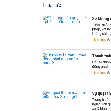
TIN TỨC
Sẽ không c
Tuần trước 
pháp, kết n
thống chi tr
TÀI CHÍNH
-
Thanh toán
Bộ Tài chính
đồng phải q
TÀI CHÍNH
-
Vụ quẹt th
Trong trườn
người liên q
xử lý hình sự