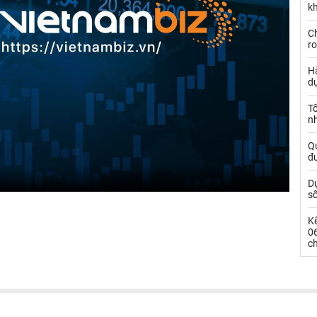
kh
Ch
ro
Hà
d
Tổ
nh
Qu
đ
Dự
s
Kế
0
c