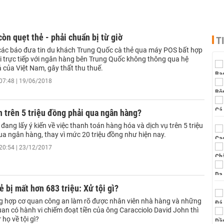
òn quẹt thẻ - phải chuẩn bị từ giờ
T
các báo đưa tin du khách Trung Quốc cà thẻ qua máy POS bất hợp
ối trực tiếp với ngân hàng bên Trung Quốc không thông qua hệ
ả của Việt Nam, gây thất thu thuế.
07:48 | 19/06/2018
 trên 5 triệu đồng phải qua ngân hàng?
 đang lấy ý kiến về việc thanh toán hàng hóa và dịch vụ trên 5 triệu
ua ngân hàng, thay vì mức 20 triệu đồng như hiện nay.
20:54 | 23/12/2017
ẻ bị mất hơn 683 triệu: Xử tội gì?
g hợp cơ quan công an làm rõ được nhân viên nhà hàng và những
uan có hành vi chiếm đoạt tiền của ông Caracciolo David John thì
 họ về tội gì?