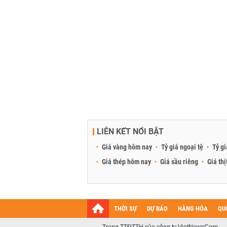
LIÊN KẾT NỔI BẬT
Giá vàng hôm nay
Tỷ giá ngoại tệ
Tỷ gi
Giá thép hôm nay
Giá sầu riêng
Giá thị
THỜI SỰ
DỰ BÁO
HÀNG HÓA
QU