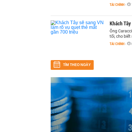
TÀI CHÍNH
-
Khách Tây 
Ông Caracci
tối, cho biế
TÀI CHÍNH
-
TÌM THEO NGÀY