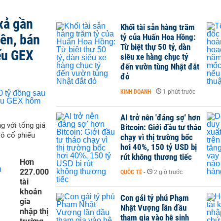
xả gần
Khối tài sản hàng trăm
iên, bán
tỷ của Huấn Hoa Hồng:
Từ biệt thự 50 tỷ, dàn
ếu GEX
siêu xe hàng chục tỷ
đến vườn tùng Nhật đắt
đỏ
KINH DOANH
-
1 phút trước
AI trở nên 'đáng sợ' hơn
g với tổng giá
Bitcoin: Giới đầu tư tháo
đó cổ phiếu
chạy vì thị trường bốc
hơi 40%, 150 tỷ USD bị
rút không thương tiếc
Hơn
227.000
QUỐC TẾ
-
2 giờ trước
tài
khoản
Con gái tỷ phú Phạm
gia
Nhật Vượng lần đầu
nhập thị
tham gia vào hệ sinh