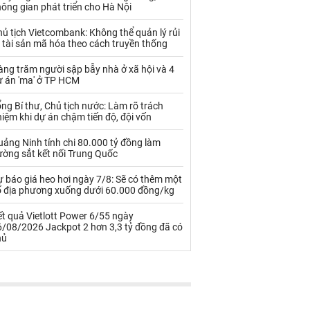
Palladium
Phân bón
ông gian phát triển cho Hà Nội
Rau - Củ -Quả
Sắt thép
ủ tịch Vietcombank: Không thể quản lý rủi
 tài sản mã hóa theo cách truyền thống
Sữa
ng trăm người sập bẫy nhà ở xã hội và 4
ự án 'ma' ở TP HCM
Than
Thức ăn chăn nuôi
ng Bí thư, Chủ tịch nước: Làm rõ trách
iệm khi dự án chậm tiến độ, đội vốn
Thủy hải sản khác
Tôm
ảng Ninh tính chi 80.000 tỷ đồng làm
Vàng
ường sắt kết nối Trung Quốc
 báo giá heo hơi ngày 7/8: Sẽ có thêm một
VLXD khác
Xăng dầu
ố địa phương xuống dưới 60.000 đồng/kg
Xi măng - Clynker
t quả Vietlott Power 6/55 ngày
6/08/2026 Jackpot 2 hơn 3,3 tỷ đồng đã có
hủ