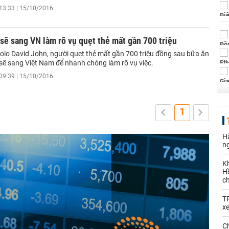
13:33 | 15/10/2016
sẽ sang VN làm rõ vụ quẹt thẻ mất gần 700 triệu
olo David John, người quẹt thẻ mất gần 700 triệu đồng sau bữa ăn
t sẽ sang Việt Nam để nhanh chóng làm rõ vụ việc.
09:39 | 15/10/2016
1
Hà
n
K
Hồ
c
T
x
Ch