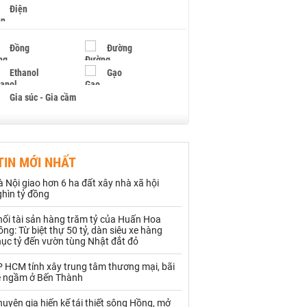
Điện
Đồng
Đường
Ethanol
Gạo
Gia súc - Gia cầm
Giấy
Gỗ
TIN MỚI NHẤT
Hạt điều
Hồ tiêu - Hạt tiêu
 Nội giao hơn 6 ha đất xây nhà xã hội
Khí đốt
ghìn tỷ đồng
hối tài sản hàng trăm tỷ của Huấn Hoa
Kim loại khác
Mắc ca
ng: Từ biệt thự 50 tỷ, dàn siêu xe hàng
hục tỷ đến vườn tùng Nhật đắt đỏ
Muối
Ngũ cốc
P HCM tính xây trung tâm thương mại, bãi
Nhựa - Hạt nhựa
e ngầm ở Bến Thành
uyên gia hiến kế tái thiết sông Hồng, mở