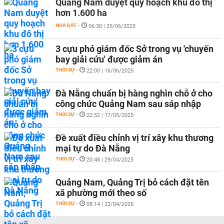
Quảng Nam duyệt quy hoạch khu đô thị
hơn 1.600 ha
NHÀ ĐẤT
-
06:30 | 25/06/2025
3 cựu phó giám đốc Sở trong vụ 'chuyến
bay giải cứu' được giảm án
THỜI SỰ
-
22:00 | 16/06/2025
Đà Nẵng chuẩn bị hàng nghìn chỗ ở cho
công chức Quảng Nam sau sáp nhập
THỜI SỰ
-
22:52 | 17/05/2025
Đề xuất điều chỉnh vị trí xây khu thương
mại tự do Đà Nẵng
THỜI SỰ
-
20:48 | 29/04/2025
Quảng Nam, Quảng Trị bỏ cách đặt tên
xã phường mới theo số
THỜI SỰ
-
08:14 | 22/04/2025