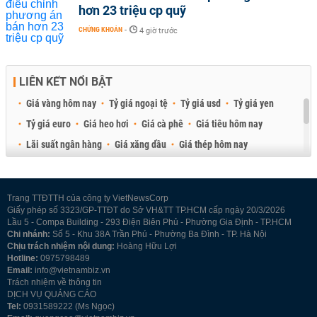
hơn 23 triệu cp quỹ
CHỨNG KHOÁN
-
4 giờ trước
LIÊN KẾT NỔI BẬT
Giá vàng hôm nay
Tỷ giá ngoại tệ
Tỷ giá usd
Tỷ giá yen
Tỷ giá euro
Giá heo hơi
Giá cà phê
Giá tiêu hôm nay
Lãi suất ngân hàng
Giá xăng dầu
Giá thép hôm nay
Giá sầu riêng
Giá thịt heo
Giá gạo
Giá cao su
Best Retail Brokers
Diễn đàn đầu tư Việt Nam 2026
Trang TTĐTTH của công ty VietNewsCorp
Giấy phép số 3323/GP-TTĐT do Sở VH&TT TP.HCM cấp ngày 20/3/2026
Lầu 5 - Compa Building - 293 Điện Biên Phủ - Phường Gia Định - TP.HCM
Chi nhánh:
Số 5 - Khu 38A Trần Phú - Phường Ba Đình - TP. Hà Nội
Chịu trách nhiệm nội dung:
Hoàng Hữu Lợi
Hotline:
0975798489
Email:
info@vietnambiz.vn
Trách nhiệm về thông tin
DỊCH VỤ QUẢNG CÁO
Tel:
0931589222 (Ms Ngọc)