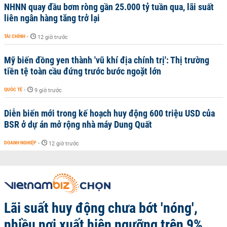
NHNN quay đầu bơm ròng gần 25.000 tỷ tuần qua, lãi suất
liên ngân hàng tăng trở lại
TÀI CHÍNH
-
12 giờ trước
Mỹ biến đồng yen thành 'vũ khí địa chính trị': Thị trường
tiền tệ toàn cầu đứng trước bước ngoặt lớn
QUỐC TẾ
-
9 giờ trước
Diễn biến mới trong kế hoạch huy động 600 triệu USD của
BSR ở dự án mở rộng nhà máy Dung Quất
DOANH NGHIỆP
-
12 giờ trước
Lãi suất huy động chưa bớt 'nóng',
nhiều nơi xuất hiện ngưỡng trên 9%,