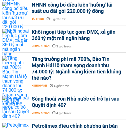
NHNN công bố điều kiện 'hưởng' lãi
suất ưu đãi gói 220.000 tỷ đồng
TÀI CHÍNH
-
3 giờ trước
Khối ngoại tiếp tục gom DMX, xả gần
360 tỷ một mã ngân hàng
CHỨNG KHOÁN
-
3 giờ trước
Tăng trưởng phi mã 700%, Bảo Tín
Mạnh Hải lộ tham vọng doanh thu
74.000 tỷ: Ngành vàng kiếm tiền khủng
thế nào?
KINH DOANH
-
4 giờ trước
Sóng thoái vốn Nhà nước có trở lại sau
Quyết định 40?
CHỨNG KHOÁN
-
4 giờ trước
Petrolimex điều chỉnh phương án bán