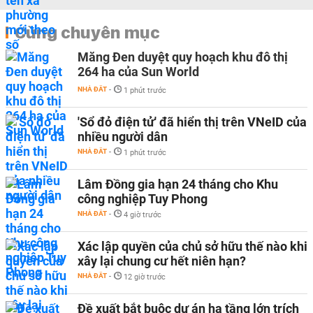
Cùng chuyên mục
Măng Đen duyệt quy hoạch khu đô thị
264 ha của Sun World
NHÀ ĐẤT
-
1 phút trước
'Sổ đỏ điện tử' đã hiển thị trên VNeID của
nhiều người dân
NHÀ ĐẤT
-
1 phút trước
Lâm Đồng gia hạn 24 tháng cho Khu
công nghiệp Tuy Phong
NHÀ ĐẤT
-
4 giờ trước
Xác lập quyền của chủ sở hữu thế nào khi
xây lại chung cư hết niên hạn?
NHÀ ĐẤT
-
12 giờ trước
Đề xuất bắt buộc dự án hạ tầng lớn trích