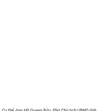
Cụ thể, ông Hồ Quang Bửu, Phó Chủ tịch UBND tỉnh