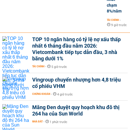
chạm
8%/năm
TÀI CHÍNH
-
9 giờ trước
TOP 10 ngân hàng có tỷ lệ nợ xấu thấp
nhất 6 tháng đầu năm 2026:
Vietcombank tiếp tục dẫn đầu, 3 nhà
băng dưới 1%
TÀI CHÍNH
-
5 giờ trước
Vingroup chuyển nhượng hơn 4,8 triệu
cổ phiếu VHM
CHỨNG KHOÁN
-
4 giờ trước
Măng Đen duyệt quy hoạch khu đô thị
264 ha của Sun World
NHÀ ĐẤT
-
1 phút trước