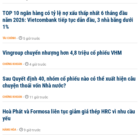
TOP 10 ngân hàng có tỷ lệ nợ xấu thấp nhất 6 tháng đầu
năm 2026: Vietcombank tiếp tục dẫn đầu, 3 nhà băng dưới
1%
TÀI CHÍNH
-
5 giờ trước
Vingroup chuyển nhượng hơn 4,8 triệu cổ phiếu VHM
CHỨNG KHOÁN
-
4 giờ trước
Sau Quyết định 40, nhóm cổ phiếu nào có thể xuất hiện câu
chuyện thoái vốn Nhà nước?
CHỨNG KHOÁN
-
11 giờ trước
Hoà Phát và Formosa liên tục giảm giá thép HRC vì nhu cầu
yếu
HÀNG HÓA
-
9 giờ trước