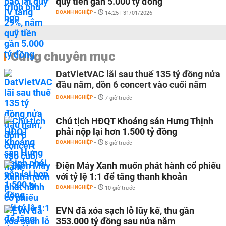
quỹ tiền gần 5.000 tỷ đồng
DOANH NGHIỆP
-
14:25 | 31/01/2026
Cùng chuyên mục
DatVietVAC lãi sau thuế 135 tỷ đồng nửa
đầu năm, dồn 6 concert vào cuối năm
DOANH NGHIỆP
-
7 giờ trước
Chủ tịch HĐQT Khoáng sản Hưng Thịnh
phải nộp lại hơn 1.500 tỷ đồng
DOANH NGHIỆP
-
8 giờ trước
Điện Máy Xanh muốn phát hành cổ phiếu
với tỷ lệ 1:1 để tăng thanh khoản
DOANH NGHIỆP
-
10 giờ trước
EVN đã xóa sạch lỗ lũy kế, thu gần
353.000 tỷ đồng sau nửa năm