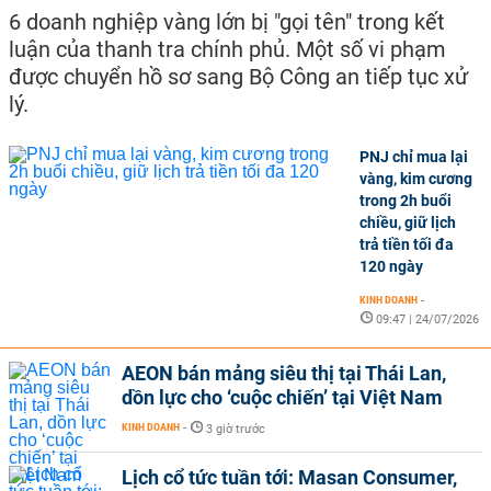
6 doanh nghiệp vàng lớn bị "gọi tên" trong kết
luận của thanh tra chính phủ. Một số vi phạm
được chuyển hồ sơ sang Bộ Công an tiếp tục xử
lý.
PNJ chỉ mua lại
vàng, kim cương
trong 2h buổi
chiều, giữ lịch
trả tiền tối đa
120 ngày
KINH DOANH
-
09:47 | 24/07/2026
AEON bán mảng siêu thị tại Thái Lan,
dồn lực cho ‘cuộc chiến’ tại Việt Nam
KINH DOANH
-
3 giờ trước
Lịch cổ tức tuần tới: Masan Consumer,