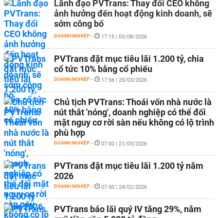
Lãnh đạo PVTrans: Thay đổi CEO không
ảnh hưởng đến hoạt động kinh doanh, sẽ
sớm công bố
DOANH NGHIỆP
-
17:15 | 03/08/2026
PVTrans đặt mục tiêu lãi 1.200 tỷ, chia
cổ tức 10% bằng cổ phiếu
DOANH NGHIỆP
-
17:56 | 25/03/2026
Chủ tịch PVTrans: Thoái vốn nhà nước là
nút thắt 'nóng', doanh nghiệp có thể đối
mặt nguy cơ rời sàn nếu không có lộ trình
phù hợp
DOANH NGHIỆP
-
07:00 | 21/03/2026
PVTrans đặt mục tiêu lãi 1.200 tỷ năm
2026
DOANH NGHIỆP
-
07:50 | 24/02/2026
PVTrans báo lãi quý IV tăng 29%, nắm