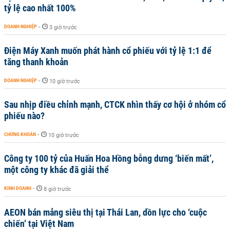
tỷ lệ cao nhất 100%
DOANH NGHIỆP
-
3 giờ trước
Điện Máy Xanh muốn phát hành cổ phiếu với tỷ lệ 1:1 để
tăng thanh khoản
DOANH NGHIỆP
-
10 giờ trước
Sau nhịp điều chỉnh mạnh, CTCK nhìn thấy cơ hội ở nhóm cổ
phiếu nào?
CHỨNG KHOÁN
-
10 giờ trước
Công ty 100 tỷ của Huấn Hoa Hồng bỗng dưng ‘biến mất’,
một công ty khác đã giải thể
KINH DOANH
-
8 giờ trước
AEON bán mảng siêu thị tại Thái Lan, dồn lực cho ‘cuộc
chiến’ tại Việt Nam