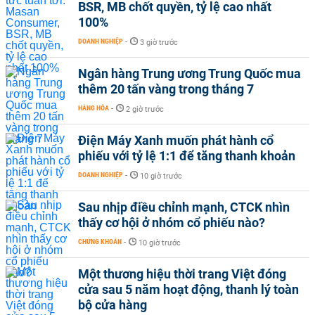
BSR, MB chốt quyền, tỷ lệ cao nhất
100%
DOANH NGHIỆP
-
3 giờ trước
Ngân hàng Trung ương Trung Quốc mua
thêm 20 tấn vàng trong tháng 7
HÀNG HÓA
-
2 giờ trước
Điện Máy Xanh muốn phát hành cổ
phiếu với tỷ lệ 1:1 để tăng thanh khoản
DOANH NGHIỆP
-
10 giờ trước
Sau nhịp điều chỉnh mạnh, CTCK nhìn
thấy cơ hội ở nhóm cổ phiếu nào?
CHỨNG KHOÁN
-
10 giờ trước
Một thương hiệu thời trang Việt đóng
cửa sau 5 năm hoạt động, thanh lý toàn
bộ cửa hàng