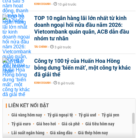
KINH DOANH
-
10 giờ trước
TOP 10 ngân hàng lãi lớn nhất từ kinh
doanh ngoại hối nửa đầu năm 2026:
Vietcombank quán quân, ACB dẫn đầu
nhóm tư nhân
TÀI CHÍNH
-
3 giờ trước
Công ty 100 tỷ của Huấn Hoa Hồng
bỗng dưng ‘biến mất’, một công ty khác
đã giải thể
KINH DOANH
-
8 giờ trước
LIÊN KẾT NỔI BẬT
Giá vàng hôm nay
Tỷ giá ngoại tệ
Tỷ giá usd
Tỷ giá yen
Tỷ giá euro
Giá heo hơi
Giá cà phê
Giá tiêu hôm nay
Lãi suất ngân hàng
Giá xăng dầu
Giá thép hôm nay