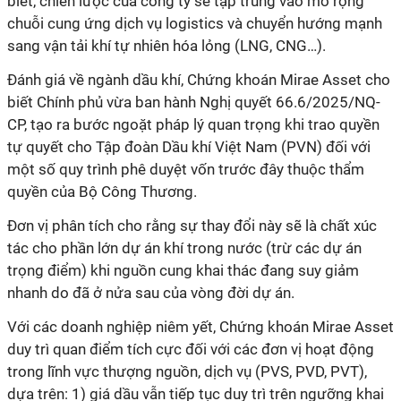
biết, chiến lược của công ty sẽ tập trung vào mở rộng
chuỗi cung ứng dịch vụ logistics và chuyển hướng mạnh
sang vận tải khí tự nhiên hóa lỏng (LNG, CNG…).
Đánh giá về ngành dầu khí, Chứng khoán Mirae Asset cho
biết Chính phủ vừa ban hành Nghị quyết 66.6/2025/NQ-
CP, tạo ra bước ngoặt pháp lý quan trọng khi trao quyền
tự quyết cho Tập đoàn Dầu khí Việt Nam (PVN) đối với
một số quy trình phê duyệt vốn trước đây thuộc thẩm
quyền của Bộ Công Thương.
Đơn vị phân tích cho rằng sự thay đổi này sẽ là chất xúc
tác cho phần lớn dự án khí trong nước (trừ các dự án
trọng điểm) khi nguồn cung khai thác đang suy giảm
nhanh do đã ở nửa sau của vòng đời dự án.
Với các doanh nghiệp niêm yết, Chứng khoán Mirae Asset
duy trì quan điểm tích cực đối với các đơn vị hoạt động
trong lĩnh vực thượng nguồn, dịch vụ (PVS, PVD, PVT),
dựa trên: 1) giá dầu vẫn tiếp tục duy trì trên ngưỡng khai