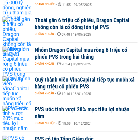
DOANH NGHIỆP
-
11:55 | 29/05/2025
Thoái gần 6 triệu cổ phiếu, Dragon Capital
không còn là cổ đông lớn tại PVS
CHỨNG KHOÁN
-
07:48 | 19/05/2025
Nhóm Dragon Capital mua ròng 6 triệu cổ
phiếu PVS trong hai tháng
CHỨNG KHOÁN
-
20:54 | 06/02/2025
Quỹ thành viên VinaCapital tiếp tục muốn xả
hàng triệu cổ phiếu PVS
CHỨNG KHOÁN
-
12:16 | 13/01/2025
PVS ước tính vượt 28% mục tiêu lợi nhuận
năm
DOANH NGHIỆP
-
15:08 | 10/12/2024
PVS có tân Tổng Giám đốc