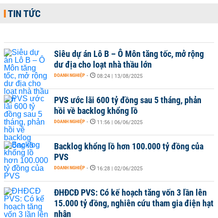
TIN TỨC
Siêu dự án Lô B – Ô Môn tăng tốc, mở rộng
dư địa cho loạt nhà thầu lớn
DOANH NGHIỆP
-
08:24 | 13/08/2025
PVS ước lãi 600 tỷ đồng sau 5 tháng, phản
hồi về backlog khổng lồ
DOANH NGHIỆP
-
11:56 | 06/06/2025
Backlog khổng lồ hơn 100.000 tỷ đồng của
PVS
DOANH NGHIỆP
-
16:28 | 02/06/2025
ĐHĐCĐ PVS: Có kế hoạch tăng vốn 3 lần lên
15.000 tỷ đồng, nghiên cứu tham gia điện hạt
nhân