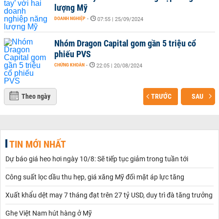
lượng Mỹ
DOANH NGHIỆP
-
07:55 | 25/09/2024
Nhóm Dragon Capital gom gần 5 triệu cổ
phiếu PVS
CHỨNG KHOÁN
-
22:05 | 20/08/2024
Theo ngày
TRƯỚC
SAU
TIN MỚI NHẤT
Dự báo giá heo hơi ngày 10/8: Sẽ tiếp tục giảm trong tuần tới
Công suất lọc dầu thu hẹp, giá xăng Mỹ đối mặt áp lực tăng
Xuất khẩu dệt may 7 tháng đạt trên 27 tỷ USD, duy trì đà tăng trưởng
Ghẹ Việt Nam hút hàng ở Mỹ