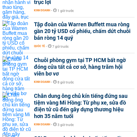
trục lợi
KINH DOANH
-
1 giờ trước
Tập đoàn của Warren Buffett mua ròng
gần 20 tỷ USD cổ phiếu, chấm dứt chuỗi
bán ròng 14 quý
QUỐC TẾ
-
7 giờ trước
Chuỗi phòng gym tại TP HCM bất ngờ
đóng cửa tất cả cơ sở, hàng trăm hội
viên bơ vơ
KINH DOANH
-
8 giờ trước
Chân dung ông chủ kín tiếng đứng sau
tiệm vàng Mi Hồng: Từ phụ xe, sửa đồ
điện tử cũ đến gây dựng thương hiệu
hơn 35 năm tuổi
KINH DOANH
-
3 giờ trước