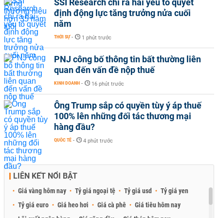
SSI Research chỉ ra hai yếu tố quyết
định động lực tăng trưởng nửa cuối
năm
THỜI SỰ
-
1 phút trước
PNJ công bố thông tin bất thường liên
quan đến vấn đề nộp thuế
KINH DOANH
-
16 phút trước
Ông Trump sắp có quyền tùy ý áp thuế
100% lên những đối tác thương mại
hàng đầu?
QUỐC TẾ
-
4 phút trước
LIÊN KẾT NỔI BẬT
Giá vàng hôm nay
Tỷ giá ngoại tệ
Tỷ giá usd
Tỷ giá yen
Tỷ giá euro
Giá heo hơi
Giá cà phê
Giá tiêu hôm nay