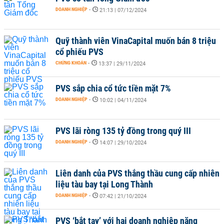
DOANH NGHIỆP
-
21:13 | 07/12/2024
Quỹ thành viên VinaCapital muốn bán 8 triệu
cổ phiếu PVS
CHỨNG KHOÁN
-
13:37 | 29/11/2024
PVS sắp chia cổ tức tiền mặt 7%
DOANH NGHIỆP
-
10:02 | 04/11/2024
PVS lãi ròng 135 tỷ đồng trong quý III
DOANH NGHIỆP
-
14:07 | 29/10/2024
Liên danh của PVS thắng thầu cung cấp nhiên
liệu tàu bay tại Long Thành
DOANH NGHIỆP
-
07:42 | 21/10/2024
PVS ‘bắt tay’ với hai doanh nghiệp năng