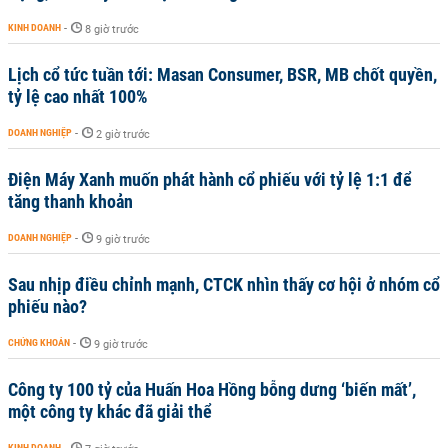
KINH DOANH
-
8 giờ trước
Lịch cổ tức tuần tới: Masan Consumer, BSR, MB chốt quyền,
tỷ lệ cao nhất 100%
DOANH NGHIỆP
-
2 giờ trước
Điện Máy Xanh muốn phát hành cổ phiếu với tỷ lệ 1:1 để
tăng thanh khoản
DOANH NGHIỆP
-
9 giờ trước
Sau nhịp điều chỉnh mạnh, CTCK nhìn thấy cơ hội ở nhóm cổ
phiếu nào?
CHỨNG KHOÁN
-
9 giờ trước
Công ty 100 tỷ của Huấn Hoa Hồng bỗng dưng ‘biến mất’,
một công ty khác đã giải thể
KINH DOANH