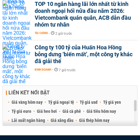
TOP 10 ngân hàng lãi lớn nhất từ kinh
doanh ngoại hối nửa đầu năm 2026:
Vietcombank quán quân, ACB dẫn đầu
nhóm tư nhân
TÀI CHÍNH
-
2 giờ trước
Công ty 100 tỷ của Huấn Hoa Hồng
bỗng dưng ‘biến mất’, một công ty khác
đã giải thể
KINH DOANH
-
7 giờ trước
LIÊN KẾT NỔI BẬT
Giá vàng hôm nay
Tỷ giá ngoại tệ
Tỷ giá usd
Tỷ giá yen
Tỷ giá euro
Giá heo hơi
Giá cà phê
Giá tiêu hôm nay
Lãi suất ngân hàng
Giá xăng dầu
Giá thép hôm nay
Giá sầu riêng
Giá thịt heo
Giá gạo
Giá cao su
Best Retail Brokers
Diễn đàn đầu tư Việt Nam 2026