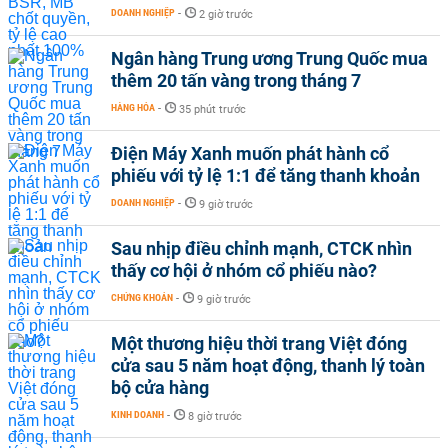
DOANH NGHIỆP
-
2 giờ trước
Ngân hàng Trung ương Trung Quốc mua
thêm 20 tấn vàng trong tháng 7
HÀNG HÓA
-
35 phút trước
Điện Máy Xanh muốn phát hành cổ
phiếu với tỷ lệ 1:1 để tăng thanh khoản
DOANH NGHIỆP
-
9 giờ trước
Sau nhịp điều chỉnh mạnh, CTCK nhìn
thấy cơ hội ở nhóm cổ phiếu nào?
CHỨNG KHOÁN
-
9 giờ trước
Một thương hiệu thời trang Việt đóng
cửa sau 5 năm hoạt động, thanh lý toàn
bộ cửa hàng
KINH DOANH
-
8 giờ trước