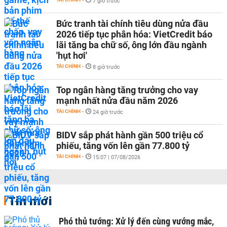
-
7 giờ trước
Bức tranh tài chính tiêu dùng nửa đầu
2026 tiếp tục phân hóa: VietCredit báo
lãi tăng ba chữ số, ông lớn đầu ngành
'hụt hơi'
TÀI CHÍNH
-
8 giờ trước
Top ngân hàng tăng trưởng cho vay
mạnh nhất nửa đầu năm 2026
TÀI CHÍNH
-
24 giờ trước
BIDV sắp phát hành gần 500 triệu cổ
phiếu, tăng vốn lên gần 77.800 tỷ
TÀI CHÍNH
-
15:07 | 07/08/2026
Tin mới
Phó thủ tướng: Xử lý đến cùng vướng mắc,