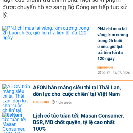
được chuyển hồ sơ sang Bộ Công an tiếp tục xử
lý.
PNJ chỉ mua lại
vàng, kim cương
trong 2h buổi
chiều, giữ lịch
trả tiền tối đa
120 ngày
KINH DOANH
-
09:47 | 24/07/2026
AEON bán mảng siêu thị tại Thái Lan,
dồn lực cho ‘cuộc chiến’ tại Việt Nam
KINH DOANH
-
1 giờ trước
Lịch cổ tức tuần tới: Masan Consumer,
BSR, MB chốt quyền, tỷ lệ cao nhất
100%