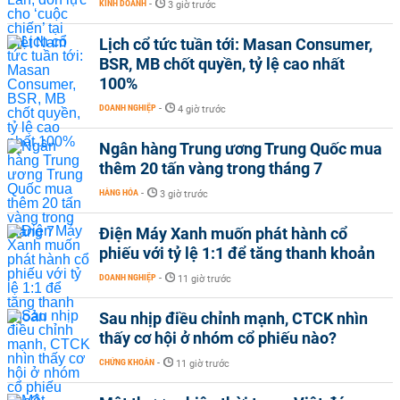
KINH DOANH
-
3 giờ trước
Lịch cổ tức tuần tới: Masan Consumer,
BSR, MB chốt quyền, tỷ lệ cao nhất
100%
DOANH NGHIỆP
-
4 giờ trước
Ngân hàng Trung ương Trung Quốc mua
thêm 20 tấn vàng trong tháng 7
HÀNG HÓA
-
3 giờ trước
Điện Máy Xanh muốn phát hành cổ
phiếu với tỷ lệ 1:1 để tăng thanh khoản
DOANH NGHIỆP
-
11 giờ trước
Sau nhịp điều chỉnh mạnh, CTCK nhìn
thấy cơ hội ở nhóm cổ phiếu nào?
CHỨNG KHOÁN
-
11 giờ trước