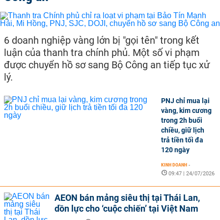
6 doanh nghiệp vàng lớn bị "gọi tên" trong kết
luận của thanh tra chính phủ. Một số vi phạm
được chuyển hồ sơ sang Bộ Công an tiếp tục xử
lý.
PNJ chỉ mua lại
vàng, kim cương
trong 2h buổi
chiều, giữ lịch
trả tiền tối đa
120 ngày
KINH DOANH
-
09:47 | 24/07/2026
AEON bán mảng siêu thị tại Thái Lan,
dồn lực cho ‘cuộc chiến’ tại Việt Nam