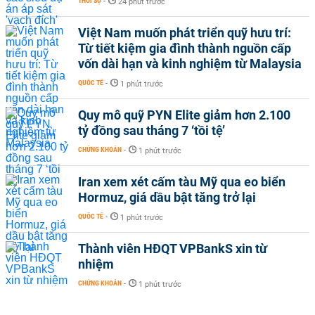
THỜI SỰ
-
24 phút trước
Việt Nam muốn phát triển quỹ hưu trí:
Từ tiết kiệm gia đình thành nguồn cấp
vốn dài hạn và kinh nghiệm từ Malaysia
QUỐC TẾ
-
1 phút trước
Quy mô quỹ PYN Elite giảm hơn 2.100
tỷ đồng sau tháng 7 ‘tồi tệ’
CHỨNG KHOÁN
-
1 phút trước
Iran xem xét cấm tàu Mỹ qua eo biển
Hormuz, giá dầu bật tăng trở lại
QUỐC TẾ
-
1 phút trước
Thành viên HĐQT VPBankS xin từ
nhiệm
CHỨNG KHOÁN
-
1 phút trước