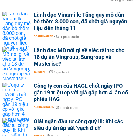
Lãnh đạo Vinamilk: Tăng quy mô đàn
bò thêm 8.000 con, đã chốt giá nguyên
liệu đến tháng 11
DOANH NGHIỆP
-
1 phút trước
Lãnh đạo MB nói gì về việc tài trợ cho
18 dự án Vingroup, Sungroup và
Masterise?
TÀI CHÍNH
-
1 giờ trước
Công ty con của HAGL chốt ngày IPO
gần 19 triệu cp với giá gấp hơn 4 lần cổ
phiếu HAG
CHỨNG KHOÁN
-
1 phút trước
Giải ngân đầu tư công quý III: Khi các
siêu dự án áp sát 'vạch đích'