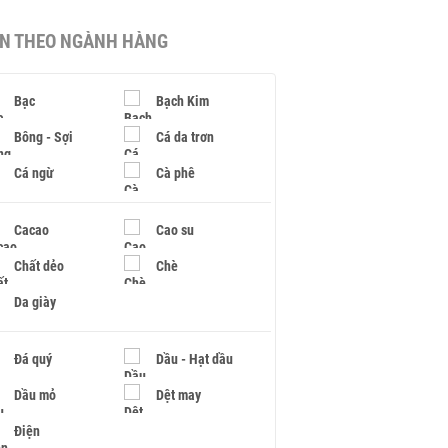
IN THEO NGÀNH HÀNG
Bạc
Bạch Kim
Bông - Sợi
Cá da trơn
Cá ngừ
Cà phê
Cacao
Cao su
Chất dẻo
Chè
Da giày
Đá quý
Dầu - Hạt dầu
Dầu mỏ
Dệt may
Điện