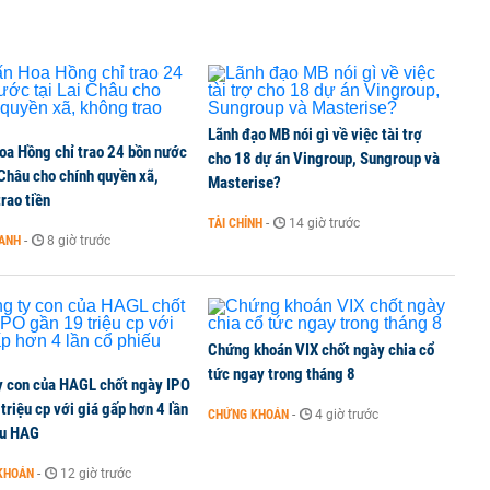
TCK, ai đã mua vào?
Lãnh đạo MB nói gì về việc tài trợ
oa Hồng chỉ trao 24 bồn nước
ine, lao động công trình đóng BHXH bắt buộc
cho 18 dự án Vingroup, Sungroup và
 Châu cho chính quyền xã,
Masterise?
rao tiền
TÀI CHÍNH
-
14 giờ trước
OANH
-
8 giờ trước
 Văn Khoa bị khởi tố
Chứng khoán VIX chốt ngày chia cổ
tức ngay trong tháng 8
y con của HAGL chốt ngày IPO
triệu cp với giá gấp hơn 4 lần
CHỨNG KHOÁN
-
4 giờ trước
ếu HAG
KHOÁN
-
12 giờ trước