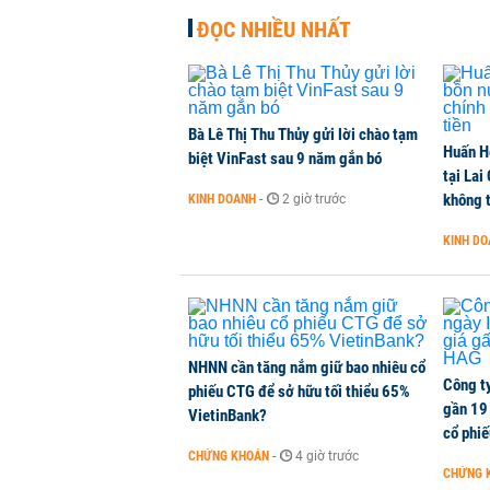
ĐỌC NHIỀU NHẤT
Dòng tiền ngoại bất ngờ trở lại T
CHỨNG KHOÁN
-
20 phút trước
Bà Lê Thị Thu Thủy gửi lời chào tạm
Huấn H
Kiến nghị đưa người bán hàng onl
biệt VinFast sau 9 năm gắn bó
tại Lai
THỜI SỰ
-
23 phút trước
không t
KINH DOANH
-
2 giờ trước
KINH D
TikToker Khánh Sky, Vua Quạt, Hồ
KINH DOANH
-
26 phút trước
NHNN cần tăng nắm giữ bao nhiêu cổ
Công t
phiếu CTG để sở hữu tối thiểu 65%
gần 19 
VietinBank?
cổ phi
CHỨNG KHOÁN
-
4 giờ trước
CHỨNG 