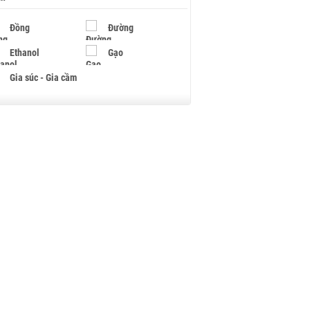
Đồng
Đường
Ethanol
Gạo
Gia súc - Gia cầm
Giấy
Gỗ
Hạt điều
Hồ tiêu - Hạt tiêu
Khí đốt
Kim loại khác
Mắc ca
Muối
Ngũ cốc
Nhựa - Hạt nhựa
Palladium
Phân bón