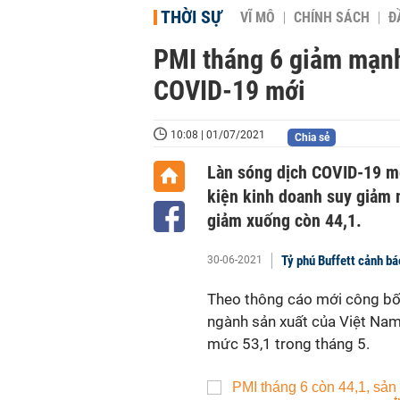
THỜI SỰ
VĨ MÔ
CHÍNH SÁCH
Đ
PMI tháng 6 giảm mạnh
COVID-19 mới
10:08 | 01/07/2021
Chia sẻ
Làn sóng dịch COVID-19 mớ
kiện kinh doanh suy giảm 
giảm xuống còn 44,1.
Tỷ phú Buffett cảnh bá
30-06-2021
Theo thông cáo mới công bố 
ngành sản xuất của Việt Na
mức 53,1 trong tháng 5.