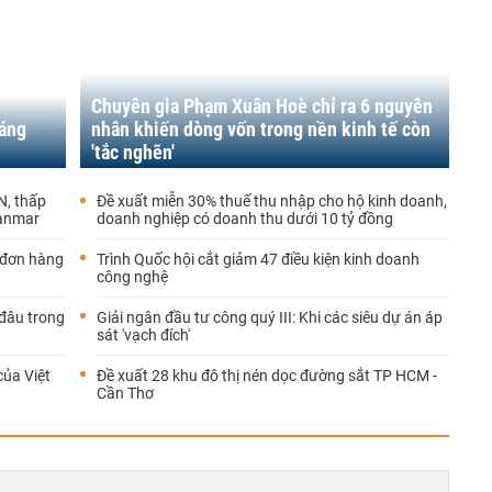
Chuyên gia Phạm Xuân Hoè chỉ ra 6 nguyên
háng
nhân khiến dòng vốn trong nền kinh tế còn
'tắc nghẽn'
N, thấp
Đề xuất miễn 30% thuế thu nhập cho hộ kinh doanh,
yanmar
doanh nghiệp có doanh thu dưới 10 tỷ đồng
 đơn hàng
Trình Quốc hội cắt giảm 47 điều kiện kinh doanh
công nghệ
 đâu trong
Giải ngân đầu tư công quý III: Khi các siêu dự án áp
sát 'vạch đích'
của Việt
Đề xuất 28 khu đô thị nén dọc đường sắt TP HCM -
Cần Thơ