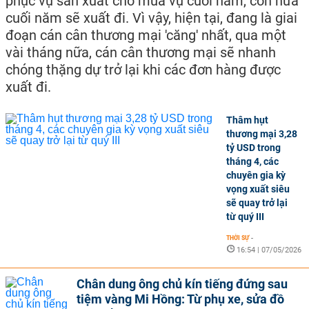
phục vụ sản xuất cho mùa vụ cuối năm, còn nửa
cuối năm sẽ xuất đi. Vì vậy, hiện tại, đang là giai
đoạn cán cân thương mại 'căng' nhất, qua một
vài tháng nữa, cán cân thương mại sẽ nhanh
chóng thặng dự trở lại khi các đơn hàng được
xuất đi.
Thâm hụt
thương mại 3,28
tỷ USD trong
tháng 4, các
chuyên gia kỳ
vọng xuất siêu
sẽ quay trở lại
từ quý III
THỜI SỰ
-
16:54 | 07/05/2026
Chân dung ông chủ kín tiếng đứng sau
tiệm vàng Mi Hồng: Từ phụ xe, sửa đồ