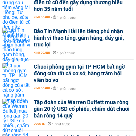
điện tử cũ đến gây dựng thương hiệu
hơn 35 năm tuổi
KINH DOANH
-
1 phút trước
Bảo Tín Mạnh Hải lên tiếng phủ nhận
hành vi thao túng, găm hàng, đẩy giá,
trục lợi
KINH DOANH
-
1 phút trước
Chuỗi phòng gym tại TP HCM bất ngờ
đóng cửa tất cả cơ sở, hàng trăm hội
viên bơ vơ
KINH DOANH
-
1 phút trước
Tập đoàn của Warren Buffett mua ròng
gần 20 tỷ USD cổ phiếu, chấm dứt chuỗi
bán ròng 14 quý
QUỐC TẾ
-
1 phút trước