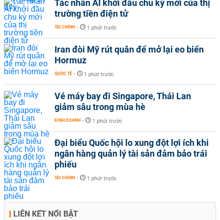
Tác nhân AI khởi đầu chu kỳ mới của thị
trường tiền điện tử
TÀI CHÍNH
-
1 phút trước
Iran đòi Mỹ rút quân để mở lại eo biển
Hormuz
QUỐC TẾ
-
1 phút trước
Vé máy bay đi Singapore, Thái Lan
giảm sâu trong mùa hè
KINH DOANH
-
1 phút trước
Đại biểu Quốc hội lo xung đột lợi ích khi
ngân hàng quản lý tài sản đảm bảo trái
phiếu
TÀI CHÍNH
-
1 phút trước
LIÊN KẾT NỔI BẬT