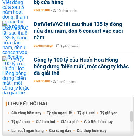
bộ cửa hàng
KINH DOANH
-
10 phút trước
DatVietVAC lãi sau thuế 135 tỷ đồng
nửa đầu năm, dồn 6 concert vào cuối
năm
DOANH NGHIỆP
-
1 phút trước
Công ty 100 tỷ của Huấn Hoa Hồng
bỗng dưng ‘biến mất’, một công ty khác
đã giải thể
KINH DOANH
-
1 phút trước
LIÊN KẾT NỔI BẬT
Giá vàng hôm nay
Tỷ giá ngoại tệ
Tỷ giá usd
Tỷ giá yen
Tỷ giá euro
Giá heo hơi
Giá cà phê
Giá tiêu hôm nay
Lãi suất ngân hàng
Giá xăng dầu
Giá thép hôm nay