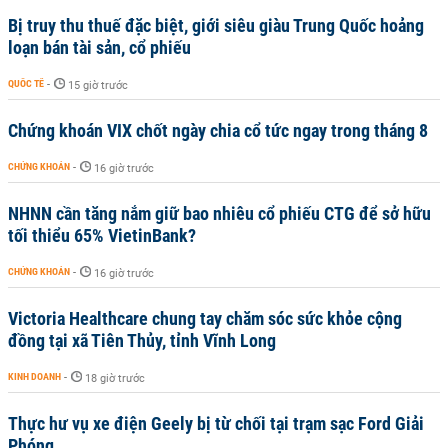
Bị truy thu thuế đặc biệt, giới siêu giàu Trung Quốc hoảng
loạn bán tài sản, cổ phiếu
QUỐC TẾ
-
15 giờ trước
Chứng khoán VIX chốt ngày chia cổ tức ngay trong tháng 8
CHỨNG KHOÁN
-
16 giờ trước
NHNN cần tăng nắm giữ bao nhiêu cổ phiếu CTG để sở hữu
tối thiểu 65% VietinBank?
CHỨNG KHOÁN
-
16 giờ trước
Victoria Healthcare chung tay chăm sóc sức khỏe cộng
đồng tại xã Tiên Thủy, tỉnh Vĩnh Long
KINH DOANH
-
18 giờ trước
Thực hư vụ xe điện Geely bị từ chối tại trạm sạc Ford Giải
Phóng