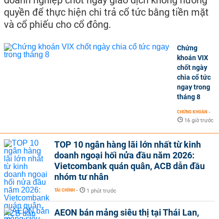
doanh nghiệp chốt ngày giao dịch không hưởng
quyền để thực hiện chi trả cổ tức bằng tiền mặt
và cổ phiếu cho cổ đông.
Chứng
khoán VIX
chốt ngày
chia cổ tức
ngay trong
tháng 8
CHỨNG KHOÁN
-
16 giờ trước
TOP 10 ngân hàng lãi lớn nhất từ kinh
doanh ngoại hối nửa đầu năm 2026:
Vietcombank quán quân, ACB dẫn đầu
nhóm tư nhân
TÀI CHÍNH
-
1 phút trước
AEON bán mảng siêu thị tại Thái Lan,