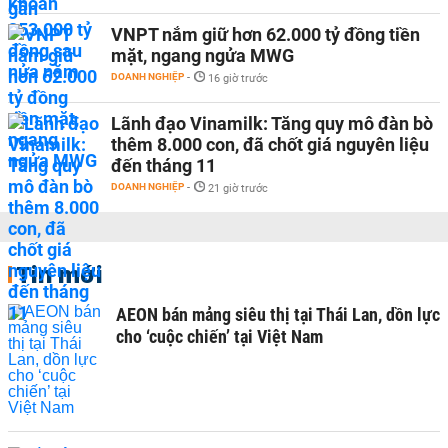
VNPT nắm giữ hơn 62.000 tỷ đồng tiền
mặt, ngang ngửa MWG
DOANH NGHIỆP
-
16 giờ trước
Lãnh đạo Vinamilk: Tăng quy mô đàn bò
thêm 8.000 con, đã chốt giá nguyên liệu
đến tháng 11
DOANH NGHIỆP
-
21 giờ trước
Tin mới
AEON bán mảng siêu thị tại Thái Lan, dồn lực
cho ‘cuộc chiến’ tại Việt Nam