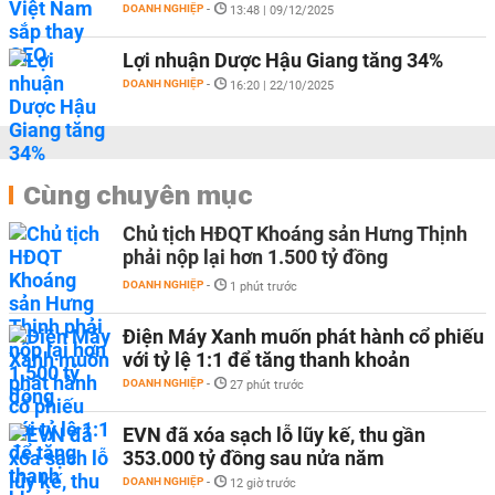
DOANH NGHIỆP
-
13:48 | 09/12/2025
Lợi nhuận Dược Hậu Giang tăng 34%
DOANH NGHIỆP
-
16:20 | 22/10/2025
Cùng chuyên mục
Chủ tịch HĐQT Khoáng sản Hưng Thịnh
phải nộp lại hơn 1.500 tỷ đồng
DOANH NGHIỆP
-
1 phút trước
Điện Máy Xanh muốn phát hành cổ phiếu
với tỷ lệ 1:1 để tăng thanh khoản
DOANH NGHIỆP
-
27 phút trước
EVN đã xóa sạch lỗ lũy kế, thu gần
353.000 tỷ đồng sau nửa năm
DOANH NGHIỆP
-
12 giờ trước