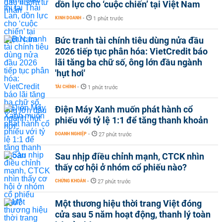
dồn lực cho ‘cuộc chiến’ tại Việt Nam
KINH DOANH
-
1 phút trước
Bức tranh tài chính tiêu dùng nửa đầu
2026 tiếp tục phân hóa: VietCredit báo
lãi tăng ba chữ số, ông lớn đầu ngành
'hụt hơi'
TÀI CHÍNH
-
1 phút trước
Điện Máy Xanh muốn phát hành cổ
phiếu với tỷ lệ 1:1 để tăng thanh khoản
DOANH NGHIỆP
-
27 phút trước
Sau nhịp điều chỉnh mạnh, CTCK nhìn
thấy cơ hội ở nhóm cổ phiếu nào?
CHỨNG KHOÁN
-
27 phút trước
Một thương hiệu thời trang Việt đóng
cửa sau 5 năm hoạt động, thanh lý toàn