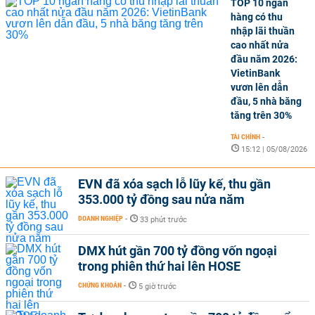
TOP 10 ngân
hàng có thu
nhập lãi thuần
cao nhất nửa
đầu năm 2026:
VietinBank
vươn lên dẫn
đầu, 5 nhà băng
tăng trên 30%
TÀI CHÍNH
-
15:12 | 05/08/2026
EVN đã xóa sạch lỗ lũy kế, thu gần
353.000 tỷ đồng sau nửa năm
DOANH NGHIỆP
-
33 phút trước
DMX hút gần 700 tỷ đồng vốn ngoại
trong phiên thứ hai lên HOSE
CHỨNG KHOÁN
-
5 giờ trước