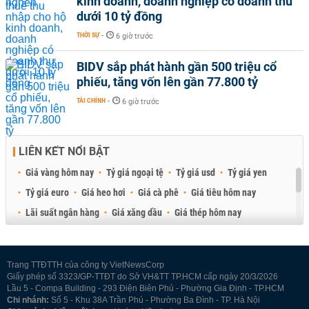
kinh doanh, doanh nghiệp có doanh thu
dưới 10 tỷ đồng
THỜI SỰ
-
6 giờ trước
BIDV sắp phát hành gần 500 triệu cổ
phiếu, tăng vốn lên gần 77.800 tỷ
TÀI CHÍNH
-
6 giờ trước
LIÊN KẾT NỔI BẬT
Giá vàng hôm nay
Tỷ giá ngoại tệ
Tỷ giá usd
Tỷ giá yen
Tỷ giá euro
Giá heo hơi
Giá cà phê
Giá tiêu hôm nay
Lãi suất ngân hàng
Giá xăng dầu
Giá thép hôm nay
Giá sầu riêng
Giá thịt heo
Giá gạo
Giá cao su
Best Retail Brokers
Diễn đàn đầu tư Việt Nam 2026
Trang TTĐTTH của công ty VietNewsCorp
Giấy phép số 3323/GP-TTĐT do Sở VH&TT TP.HCM cấp ngày 20/3/2026
Lầu 5 - Compa Building - 293 Điện Biên Phủ - Phường Gia Định - TP.HCM
Chi nhánh:
Số 5 - Khu 38A Trần Phú - Phường Ba Đình - TP. Hà Nội