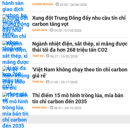
CHỨNG KHOÁN
-
20:50 | 26/06/2026
Xung đột Trung Đông đẩy nhu cầu tín chỉ
carbon tăng vọt
HÀNG HÓA
-
09:00 | 07/03/2026
Ngành nhiệt điện, sắt thép, xi măng được
thải tối đa hơn 268 triệu tấn CO2
THỜI SỰ
-
06:27 | 10/02/2026
'Việt Nam không chạy theo tín chỉ carbon
giá rẻ'
THỜI SỰ
-
21:00 | 25/11/2025
Thí điểm 15 mô hình trồng lúa, mía bán
tín chỉ carbon đến 2035
HÀNG HÓA
-
06:51 | 24/10/2025