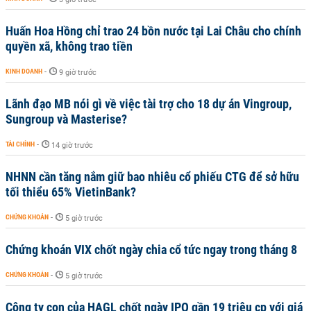
Huấn Hoa Hồng chỉ trao 24 bồn nước tại Lai Châu cho chính
quyền xã, không trao tiền
KINH DOANH
-
9 giờ trước
Lãnh đạo MB nói gì về việc tài trợ cho 18 dự án Vingroup,
Sungroup và Masterise?
TÀI CHÍNH
-
14 giờ trước
NHNN cần tăng nắm giữ bao nhiêu cổ phiếu CTG để sở hữu
tối thiểu 65% VietinBank?
CHỨNG KHOÁN
-
5 giờ trước
Chứng khoán VIX chốt ngày chia cổ tức ngay trong tháng 8
CHỨNG KHOÁN
-
5 giờ trước
Công ty con của HAGL chốt ngày IPO gần 19 triệu cp với giá