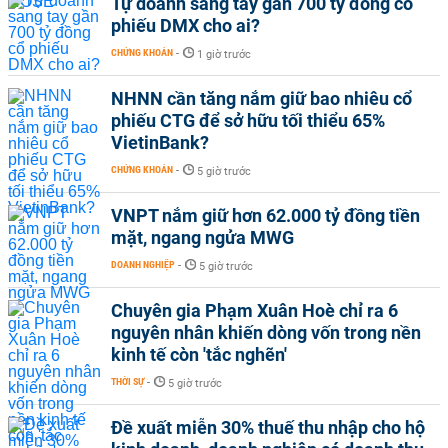
Tự doanh sang tay gần 700 tỷ đồng cổ
phiếu DMX cho ai?
CHỨNG KHOÁN
-
1 giờ trước
NHNN cần tăng nắm giữ bao nhiêu cổ
phiếu CTG để sở hữu tối thiểu 65%
VietinBank?
CHỨNG KHOÁN
-
5 giờ trước
VNPT nắm giữ hơn 62.000 tỷ đồng tiền
mặt, ngang ngửa MWG
DOANH NGHIỆP
-
5 giờ trước
Chuyên gia Phạm Xuân Hoè chỉ ra 6
nguyên nhân khiến dòng vốn trong nền
kinh tế còn 'tắc nghẽn'
THỜI SỰ
-
5 giờ trước
Đề xuất miễn 30% thuế thu nhập cho hộ