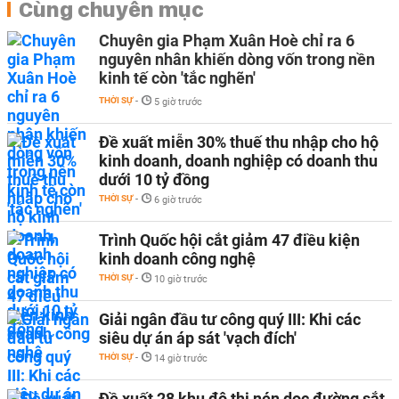
Cùng chuyên mục
Chuyên gia Phạm Xuân Hoè chỉ ra 6
nguyên nhân khiến dòng vốn trong nền
kinh tế còn 'tắc nghẽn'
THỜI SỰ
-
5 giờ trước
Đề xuất miễn 30% thuế thu nhập cho hộ
kinh doanh, doanh nghiệp có doanh thu
dưới 10 tỷ đồng
THỜI SỰ
-
6 giờ trước
Trình Quốc hội cắt giảm 47 điều kiện
kinh doanh công nghệ
THỜI SỰ
-
10 giờ trước
Giải ngân đầu tư công quý III: Khi các
siêu dự án áp sát 'vạch đích'
THỜI SỰ
-
14 giờ trước
Đề xuất 28 khu đô thị nén dọc đường sắt