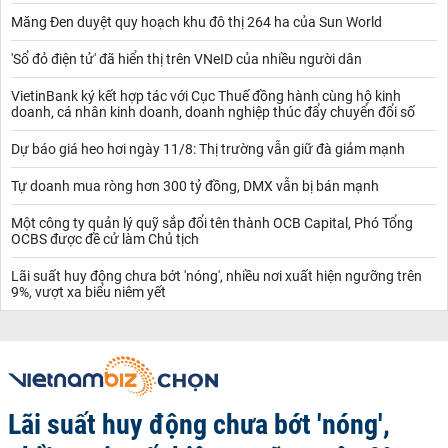
Măng Đen duyệt quy hoạch khu đô thị 264 ha của Sun World
'Sổ đỏ điện tử' đã hiển thị trên VNeID của nhiều người dân
VietinBank ký kết hợp tác với Cục Thuế đồng hành cùng hộ kinh
doanh, cá nhân kinh doanh, doanh nghiệp thúc đẩy chuyển đổi số
Dự báo giá heo hơi ngày 11/8: Thị trường vẫn giữ đà giảm mạnh
Tự doanh mua ròng hơn 300 tỷ đồng, DMX vẫn bị bán mạnh
Một công ty quản lý quỹ sắp đổi tên thành OCB Capital, Phó Tổng
OCBS được đề cử làm Chủ tịch
Lãi suất huy động chưa bớt 'nóng', nhiều nơi xuất hiện ngưỡng trên
9%, vượt xa biểu niêm yết
Lãi suất huy động chưa bớt 'nóng',