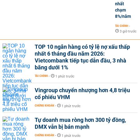
nhất
chạm
8%/năm
TÀI CHÍNH
-
3 giờ trước
TOP 10 ngân hàng có tỷ lệ nợ xấu thấp
nhất 6 tháng đầu năm 2026:
Vietcombank tiếp tục dẫn đầu, 3 nhà
băng dưới 1%
TÀI CHÍNH
-
1 phút trước
Vingroup chuyển nhượng hơn 4,8 triệu
cổ phiếu VHM
CHỨNG KHOÁN
-
1 phút trước
Tự doanh mua ròng hơn 300 tỷ đồng,
DMX vẫn bị bán mạnh
CHỨNG KHOÁN
-
1 phút trước