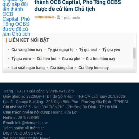
thành OCB Capital, Phó Tổng OCBS
được đề cử làm Chủ tịch
CHỨNG KHOÁN
-
1 phút trước
LIÊN KẾT NỔI BẬT
Giá vàng hôm nay
Tỷ giá ngoại tệ
Tỷ giá usd
Tỷ giá yen
Tỷ giá euro
Giá heo hơi
Giá cà phê
Giá tiêu hôm nay
Lãi suất ngân hàng
Giá xăng dầu
Giá thép hôm nay
Giá sầu riêng
Giá thịt heo
Giá gạo
Giá cao su
Best Retail Brokers
Diễn đàn đầu tư Việt Nam 2026
Trang TTĐTTH của công ty VietNewsCorp
Giấy phép số 3323/GP-TTĐT do Sở VH&TT TP.HCM cấp ngày 20/3/2026
Lầu 5 - Compa Building - 293 Điện Biên Phủ - Phường Gia Định - TP.HCM
Chi nhánh:
Số 5 - Khu 38A Trần Phú - Phường Ba Đình - TP. Hà Nội
Chịu trách nhiệm nội dung:
Hoàng Hữu Lợi
Hotline:
0975798489
Email:
info@vietnambiz.vn
Trách nhiệm về thông tin
DỊCH VỤ QUẢNG CÁO
Tel:
0931589222 (Ms Ngọc)