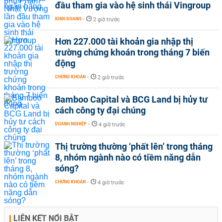
đầu tham gia vào hệ sinh thái Vingroup
KINH DOANH
-
2 giờ trước
Hơn 227.000 tài khoản gia nhập thị
trường chứng khoán trong tháng 7 biến
động
CHỨNG KHOÁN
-
2 giờ trước
Bamboo Capital và BCG Land bị hủy tư
cách công ty đại chúng
DOANH NGHIỆP
-
4 giờ trước
Thị trường thường ‘phất lên’ trong tháng
8, nhóm ngành nào có tiềm năng dẫn
sóng?
CHỨNG KHOÁN
-
4 giờ trước
LIÊN KẾT NỔI BẬT