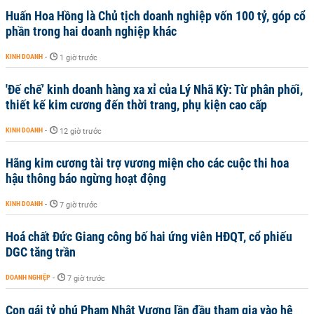
Huấn Hoa Hồng là Chủ tịch doanh nghiệp vốn 100 tỷ, góp cổ
phần trong hai doanh nghiệp khác
KINH DOANH
-
1 giờ trước
'Đế chế’ kinh doanh hàng xa xỉ của Lý Nhã Kỳ: Từ phân phối,
thiết kế kim cương đến thời trang, phụ kiện cao cấp
KINH DOANH
-
12 giờ trước
Hãng kim cương tài trợ vương miện cho các cuộc thi hoa
hậu thông báo ngừng hoạt động
KINH DOANH
-
7 giờ trước
Hoá chất Đức Giang công bố hai ứng viên HĐQT, cổ phiếu
DGC tăng trần
DOANH NGHIỆP
-
7 giờ trước
Con gái tỷ phú Phạm Nhật Vượng lần đầu tham gia vào hệ