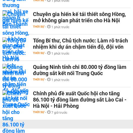
THỜI SỰ
-
1 phút trước
Chuyên gia hiến kế tái thiết sông Hồng,
mở không gian phát triển cho Hà Nội
THỜI SỰ
-
1 phút trước
Tổng Bí thư, Chủ tịch nước: Làm rõ trách
nhiệm khi dự án chậm tiến độ, đội vốn
THỜI SỰ
-
1 phút trước
Quảng Ninh tính chi 80.000 tỷ đồng làm
đường sắt kết nối Trung Quốc
THỜI SỰ
-
1 phút trước
Chính phủ đề xuất Quốc hội cho tăng
86.100 tỷ đồng làm đường sắt Lào Cai -
Hà Nội - Hải Phòng
THỜI SỰ
-
7 giờ trước