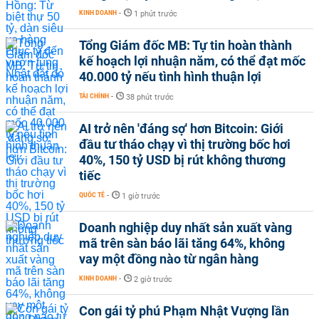
KINH DOANH
-
1 phút trước
Tổng Giám đốc MB: Tự tin hoàn thành
kế hoạch lợi nhuận năm, có thể đạt mốc
40.000 tỷ nếu tình hình thuận lợi
TÀI CHÍNH
-
38 phút trước
AI trở nên 'đáng sợ' hơn Bitcoin: Giới
đầu tư tháo chạy vì thị trường bốc hơi
40%, 150 tỷ USD bị rút không thương
tiếc
QUỐC TẾ
-
1 giờ trước
Doanh nghiệp duy nhất sản xuất vàng
mã trên sàn báo lãi tăng 64%, không
vay một đồng nào từ ngân hàng
KINH DOANH
-
2 giờ trước
Con gái tỷ phú Phạm Nhật Vượng lần