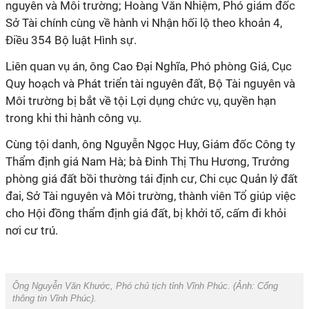
nguyên và Môi trường; Hoàng Văn Nhiệm, Phó giám đốc
Sở Tài chính cùng về hành vi Nhận hối lộ theo khoản 4,
Điều 354 Bộ luật Hình sự.
Liên quan vụ án, ông Cao Đại Nghĩa, Phó phòng Giá, Cục
Quy hoạch và Phát triển tài nguyên đất, Bộ Tài nguyên và
Môi trường bị bắt về tội Lợi dụng chức vụ, quyền hạn
trong khi thi hành công vụ.
Cùng tội danh, ông Nguyễn Ngọc Huy, Giám đốc Công ty
Thẩm định giá Nam Hà; bà Đinh Thị Thu Hương, Trưởng
phòng giá đất bồi thường tái định cư, Chi cục Quản lý đất
đai, Sở Tài nguyên và Môi trường, thành viên Tổ giúp việc
cho Hội đồng thẩm định giá đất, bị khởi tố, cấm đi khỏi
nơi cư trú.
Ông Nguyễn Văn Khước, Phó chủ tịch tỉnh Vĩnh Phúc. (Ảnh:
Cổng
thông tin Vĩnh Phúc
).