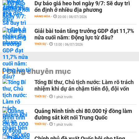
Dự báo giá heo hơi ngày 9/7: Sẽ duy trì
ổn định ở nhiều địa phương
HÀNG HÓA
-
20:00 | 08/07/2026
Giải bài toán tăng trưởng GDP đạt 11,7%
nửa cuối năm: Động lực từ đâu?
THỜI SỰ
-
13:00 | 06/07/2026
Cùng chuyên mục
Tổng Bí thư, Chủ tịch nước: Làm rõ trách
nhiệm khi dự án chậm tiến độ, đội vốn
THỜI SỰ
-
1 phút trước
Quảng Ninh tính chi 80.000 tỷ đồng làm
đường sắt kết nối Trung Quốc
THỜI SỰ
-
1 phút trước
Chính phủ đề xuất Quốc hội cho tăng