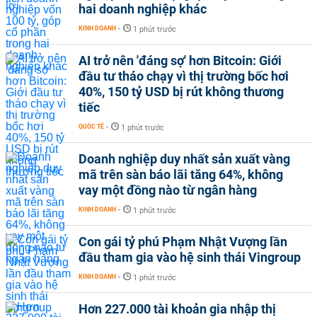
hai doanh nghiệp khác
KINH DOANH
-
1 phút trước
AI trở nên 'đáng sợ' hơn Bitcoin: Giới
đầu tư tháo chạy vì thị trường bốc hơi
40%, 150 tỷ USD bị rút không thương
tiếc
QUỐC TẾ
-
1 phút trước
Doanh nghiệp duy nhất sản xuất vàng
mã trên sàn báo lãi tăng 64%, không
vay một đồng nào từ ngân hàng
KINH DOANH
-
1 phút trước
Con gái tỷ phú Phạm Nhật Vượng lần
đầu tham gia vào hệ sinh thái Vingroup
KINH DOANH
-
1 phút trước
Hơn 227.000 tài khoản gia nhập thị