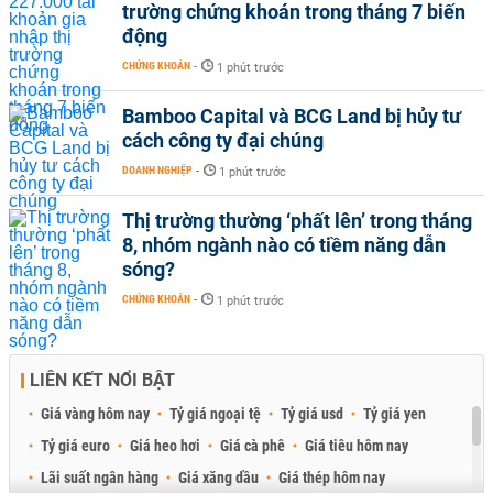
trường chứng khoán trong tháng 7 biến
động
CHỨNG KHOÁN
-
1 phút trước
Bamboo Capital và BCG Land bị hủy tư
cách công ty đại chúng
DOANH NGHIỆP
-
1 phút trước
Thị trường thường ‘phất lên’ trong tháng
8, nhóm ngành nào có tiềm năng dẫn
sóng?
CHỨNG KHOÁN
-
1 phút trước
LIÊN KẾT NỔI BẬT
Giá vàng hôm nay
Tỷ giá ngoại tệ
Tỷ giá usd
Tỷ giá yen
Tỷ giá euro
Giá heo hơi
Giá cà phê
Giá tiêu hôm nay
Lãi suất ngân hàng
Giá xăng dầu
Giá thép hôm nay