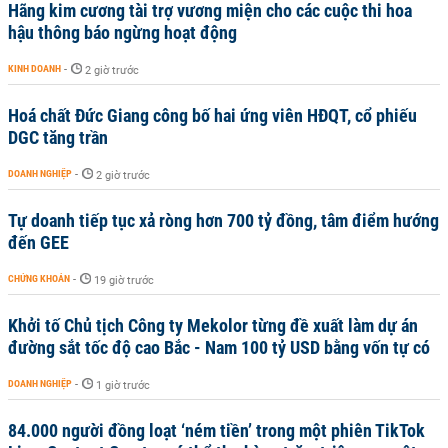
Hãng kim cương tài trợ vương miện cho các cuộc thi hoa
hậu thông báo ngừng hoạt động
KINH DOANH
-
2 giờ trước
Hoá chất Đức Giang công bố hai ứng viên HĐQT, cổ phiếu
DGC tăng trần
DOANH NGHIỆP
-
2 giờ trước
Tự doanh tiếp tục xả ròng hơn 700 tỷ đồng, tâm điểm hướng
đến GEE
CHỨNG KHOÁN
-
19 giờ trước
Khởi tố Chủ tịch Công ty Mekolor từng đề xuất làm dự án
đường sắt tốc độ cao Bắc - Nam 100 tỷ USD bằng vốn tự có
DOANH NGHIỆP
-
1 giờ trước
84.000 người đồng loạt ‘ném tiền’ trong một phiên TikTok