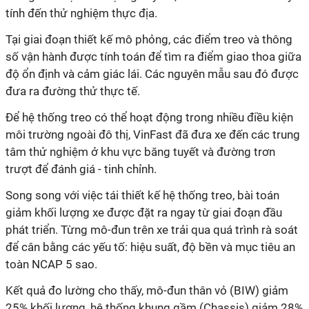
tính đến thử nghiệm thực địa.
Tại giai đoạn thiết kế mô phỏng, các điểm treo và thông
số vận hành được tính toán để tìm ra điểm giao thoa giữa
độ ổn định và cảm giác lái. Các nguyên mẫu sau đó được
đưa ra đường thử thực tế.
Để hệ thống treo có thể hoạt động trong nhiều điều kiện
môi trường ngoài đô thị, VinFast đã đưa xe đến các trung
tâm thử nghiệm ở khu vực băng tuyết và đường trơn
trượt để đánh giá - tinh chỉnh.
Song song với việc tái thiết kế hệ thống treo, bài toán
giảm khối lượng xe được đặt ra ngay từ giai đoạn đầu
phát triển. Từng mô-đun trên xe trải qua quá trình rà soát
để cân bằng các yếu tố: hiệu suất, độ bền và mục tiêu an
toàn NCAP 5 sao.
Kết quả đo lường cho thấy, mô-đun thân vỏ (BIW) giảm
25% khối lượng, hệ thống khung gầm (Chassis) giảm 28%