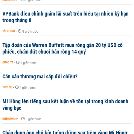
6 giờ trước
VPBank điều chỉnh giảm lãi suất trên biểu tại nhiều kỳ hạn
trong tháng 8
TÀI CHÍNH
-
5 giờ trước
Tập đoàn của Warren Buffett mua ròng gần 20 tỷ USD cổ
phiếu, chấm dứt chuỗi bán ròng 14 quý
QUỐC TẾ
-
5 giờ trước
Cán cân thương mại sắp đổi chiều?
THỜI SỰ
-
4 giờ trước
Mi Hồng lên tiếng sau kết luận về tồn tại trong kinh doanh
vàng bạc
KINH DOANH
-
5 giờ trước
Chân dung ông chủ kín tiếng đứng sau tiệm vàng Mi Hồng: