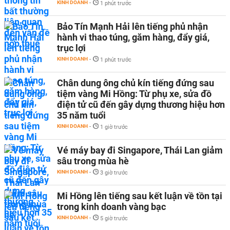
KINH DOANH
-
1 phút trước
Bảo Tín Mạnh Hải lên tiếng phủ nhận
hành vi thao túng, găm hàng, đẩy giá,
trục lợi
KINH DOANH
-
1 phút trước
Chân dung ông chủ kín tiếng đứng sau
tiệm vàng Mi Hồng: Từ phụ xe, sửa đồ
điện tử cũ đến gây dựng thương hiệu hơn
35 năm tuổi
KINH DOANH
-
1 giờ trước
Vé máy bay đi Singapore, Thái Lan giảm
sâu trong mùa hè
KINH DOANH
-
3 giờ trước
Mi Hồng lên tiếng sau kết luận về tồn tại
trong kinh doanh vàng bạc
KINH DOANH
-
5 giờ trước