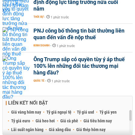
định động lực tăng trưởng nửa cuối
năm
THỜI SỰ
-
1 phút trước
PNJ công bố thông tin bất thường liên
quan đến vấn đề nộp thuế
KINH DOANH
-
1 phút trước
Ông Trump sắp có quyền tùy ý áp thuế
100% lên những đối tác thương mại
hàng đầu?
QUỐC TẾ
-
1 phút trước
LIÊN KẾT NỔI BẬT
Giá vàng hôm nay
Tỷ giá ngoại tệ
Tỷ giá usd
Tỷ giá yen
Tỷ giá euro
Giá heo hơi
Giá cà phê
Giá tiêu hôm nay
Lãi suất ngân hàng
Giá xăng dầu
Giá thép hôm nay