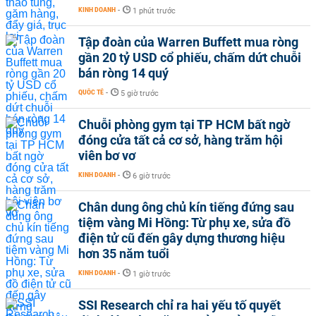
KINH DOANH
-
1 phút trước
Tập đoàn của Warren Buffett mua ròng
gần 20 tỷ USD cổ phiếu, chấm dứt chuỗi
bán ròng 14 quý
QUỐC TẾ
-
5 giờ trước
Chuỗi phòng gym tại TP HCM bất ngờ
đóng cửa tất cả cơ sở, hàng trăm hội
viên bơ vơ
KINH DOANH
-
6 giờ trước
Chân dung ông chủ kín tiếng đứng sau
tiệm vàng Mi Hồng: Từ phụ xe, sửa đồ
điện tử cũ đến gây dựng thương hiệu
hơn 35 năm tuổi
KINH DOANH
-
1 giờ trước
SSI Research chỉ ra hai yếu tố quyết