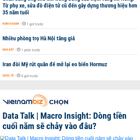
Từ phụ xe, sửa đồ điện tử cũ đến gây dựng thương hiệu hơn
35 năm tuổi
KINH DOANH
-
1 giờ trước
Nhiều phòng trọ Hà Nội tăng giá
NHÀ ĐẤT
-
1 phút trước
Iran đòi Mỹ rút quân để mở lại eo biển Hormuz
QUỐC TẾ
-
5 giờ trước
Data Talk | Macro Insight: Dòng tiền
cuối năm sẽ chảy vào đâu?