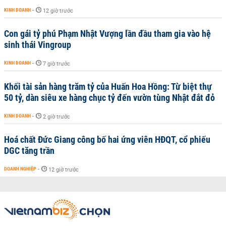
KINH DOANH
-
12 giờ trước
Con gái tỷ phú Phạm Nhật Vượng lần đầu tham gia vào hệ
sinh thái Vingroup
KINH DOANH
-
7 giờ trước
Khối tài sản hàng trăm tỷ của Huấn Hoa Hồng: Từ biệt thự
50 tỷ, dàn siêu xe hàng chục tỷ đến vườn tùng Nhật đắt đỏ
KINH DOANH
-
2 giờ trước
Hoá chất Đức Giang công bố hai ứng viên HĐQT, cổ phiếu
DGC tăng trần
DOANH NGHIỆP
-
12 giờ trước