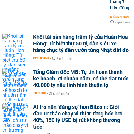
tháng 7
biến động
CHỨNG KHOÁN
-
7 giờ trước
Khối tài sản hàng trăm tỷ của Huấn Hoa
Hồng: Từ biệt thự 50 tỷ, dàn siêu xe
hàng chục tỷ đến vườn tùng Nhật đắt đỏ
KINH DOANH
-
2 giờ trước
Tổng Giám đốc MB: Tự tin hoàn thành
kế hoạch lợi nhuận năm, có thể đạt mốc
40.000 tỷ nếu tình hình thuận lợi
TÀI CHÍNH
-
6 giờ trước
AI trở nên 'đáng sợ' hơn Bitcoin: Giới
đầu tư tháo chạy vì thị trường bốc hơi
40%, 150 tỷ USD bị rút không thương
tiếc