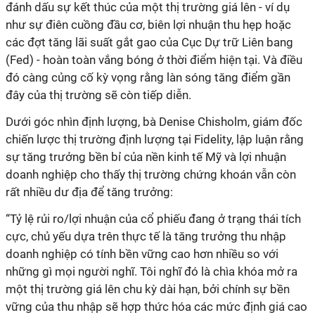
đánh dấu sự kết thúc của một thị trường giá lên - ví dụ
như sự điên cuồng đầu cơ, biên lợi nhuận thu hẹp hoặc
các đợt tăng lãi suất gắt gao của Cục Dự trữ Liên bang
(Fed) - hoàn toàn vắng bóng ở thời điểm hiện tại. Và điều
đó càng củng cố kỳ vọng rằng làn sóng tăng điểm gần
đây của thị trường sẽ còn tiếp diễn.
Dưới góc nhìn định lượng, bà Denise Chisholm, giám đốc
chiến lược thị trường định lượng tại Fidelity, lập luận rằng
sự tăng trưởng bền bỉ của nền kinh tế Mỹ và lợi nhuận
doanh nghiệp cho thấy thị trường chứng khoán vẫn còn
rất nhiều dư địa để tăng trưởng:
“Tỷ lệ rủi ro/lợi nhuận của cổ phiếu đang ở trạng thái tích
cực, chủ yếu dựa trên thực tế là tăng trưởng thu nhập
doanh nghiệp có tính bền vững cao hơn nhiều so với
những gì mọi người nghĩ. Tôi nghĩ đó là chìa khóa mở ra
một thị trường giá lên chu kỳ dài hạn, bởi chính sự bền
vững của thu nhập sẽ hợp thức hóa các mức định giá cao