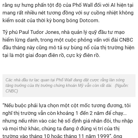
rằng sự hưng phấn tột độ của Phố Wall đối với AI hiện tại
mang rất nhiều nét tương đồng với sự cuồng nhiệt không
kiểm soát của thời kỳ bong bóng Dotcom.
Tỷ phú Paul Tudor Jones, nhà quản lý quỹ đầu tư mạo
hiểm lừng danh, trong một cuộc phỏng vấn với đài CNBC
đầu tháng này cũng mô tả sự bùng nổ của thị trường hiện
tại là một giai đoạn điên rồ, cực kỳ điên rồ.
Các nhà đầu tư lạc quan tại Phố Wall đang đặt cược rằng làn sóng
tăng trưởng của thị trường chứng khoán Mỹ vẫn còn rất dài. (Nguồn:
CNBC)
“Nếu buộc phải lựa chọn một cột mốc tương đương, tôi
nghĩ thị trường vẫn còn khoảng 1 đến 2 năm để chạy...
nhưng nếu nhìn vào các hệ số định giá nhân đôi, thu nhập
và mọi thứ khác, chúng ta đang ở đúng vị trí của thị
trường vào tháng 10 hoặc tháng 11 năm 1999”, ông