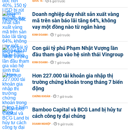
QUỐC TẾ
-
6 giờ trước
Doanh nghiệp duy nhất sản xuất vàng
mã trên sàn báo lãi tăng 64%, không
vay một đồng nào từ ngân hàng
KINH DOANH
-
7 giờ trước
Con gái tỷ phú Phạm Nhật Vượng lần
đầu tham gia vào hệ sinh thái Vingroup
KINH DOANH
-
7 giờ trước
Hơn 227.000 tài khoản gia nhập thị
trường chứng khoán trong tháng 7 biến
động
CHỨNG KHOÁN
-
7 giờ trước
Bamboo Capital và BCG Land bị hủy tư
cách công ty đại chúng
DOANH NGHIỆP
-
9 giờ trước