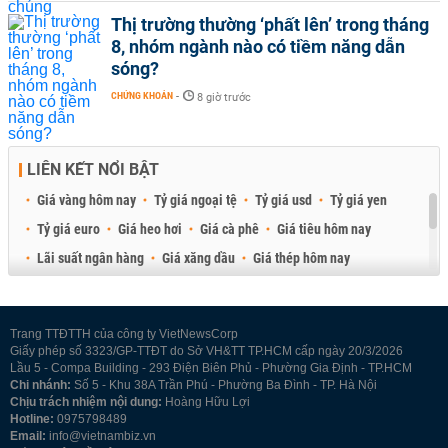
Thị trường thường ‘phất lên’ trong tháng
8, nhóm ngành nào có tiềm năng dẫn
sóng?
CHỨNG KHOÁN
-
8 giờ trước
LIÊN KẾT NỔI BẬT
Giá vàng hôm nay
Tỷ giá ngoại tệ
Tỷ giá usd
Tỷ giá yen
Tỷ giá euro
Giá heo hơi
Giá cà phê
Giá tiêu hôm nay
Lãi suất ngân hàng
Giá xăng dầu
Giá thép hôm nay
Giá sầu riêng
Giá thịt heo
Giá gạo
Giá cao su
Best Retail Brokers
Diễn đàn đầu tư Việt Nam 2026
Trang TTĐTTH của công ty VietNewsCorp
Giấy phép số 3323/GP-TTĐT do Sở VH&TT TP.HCM cấp ngày 20/3/2026
Lầu 5 - Compa Building - 293 Điện Biên Phủ - Phường Gia Định - TP.HCM
Chi nhánh:
Số 5 - Khu 38A Trần Phú - Phường Ba Đình - TP. Hà Nội
Chịu trách nhiệm nội dung:
Hoàng Hữu Lợi
Hotline:
0975798489
Email:
info@vietnambiz.vn