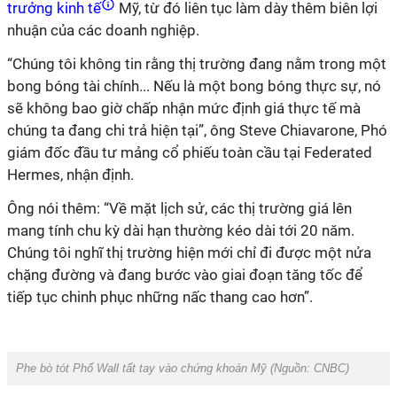
trưởng kinh tế
Mỹ, từ đó liên tục làm dày thêm biên lợi
nhuận của các doanh nghiệp.
“Chúng tôi không tin rằng thị trường đang nằm trong một
bong bóng tài chính... Nếu là một bong bóng thực sự, nó
sẽ không bao giờ chấp nhận mức định giá thực tế mà
chúng ta đang chi trả hiện tại”, ông Steve Chiavarone, Phó
giám đốc đầu tư mảng cổ phiếu toàn cầu tại Federated
Hermes, nhận định.
Ông nói thêm: “Về mặt lịch sử, các thị trường giá lên
mang tính chu kỳ dài hạn thường kéo dài tới 20 năm.
Chúng tôi nghĩ thị trường hiện mới chỉ đi được một nửa
chặng đường và đang bước vào giai đoạn tăng tốc để
tiếp tục chinh phục những nấc thang cao hơn”.
Phe bò tót Phố Wall tất tay vào chứng khoán Mỹ (Nguồn: CNBC)