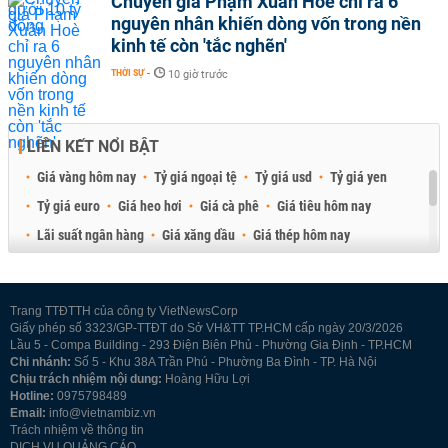
Chuyên gia Phạm Xuân Hoè chỉ ra 6
nguyên nhân khiến dòng vốn trong nền
kinh tế còn 'tắc nghẽn'
THỜI SỰ
-
10 giờ trước
LIÊN KẾT NỔI BẬT
Giá vàng hôm nay
Tỷ giá ngoại tệ
Tỷ giá usd
Tỷ giá yen
Tỷ giá euro
Giá heo hơi
Giá cà phê
Giá tiêu hôm nay
Lãi suất ngân hàng
Giá xăng dầu
Giá thép hôm nay
Giá sầu riêng
Giá thịt heo
Giá gạo
Giá cao su
Best Retail Brokers
Diễn đàn đầu tư Việt Nam 2026
Trang TTĐTTH của công ty VietNewsCorp
Giấy phép số 3323/GP-TTĐT do Sở VH&TT TP.HCM cấp ngày 20/3/2026
Lầu 5 - Compa Building - 293 Điện Biên Phủ - Phường Gia Định - TP.HCM
Chi nhánh:
Số 5 - Khu 38A Trần Phú - Phường Ba Đình - TP. Hà Nội
Chịu trách nhiệm nội dung:
Hoàng Hữu Lợi
Hotline:
0975798489
Email:
info@vietnambiz.vn
Trách nhiệm về thông tin
DỊCH VỤ QUẢNG CÁO