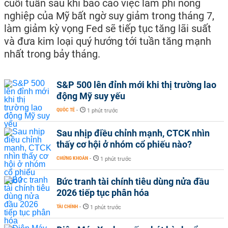
cuối tuần sau khi báo cáo việc làm phi nông
nghiệp của Mỹ bất ngờ suy giảm trong tháng 7,
làm giảm kỳ vọng Fed sẽ tiếp tục tăng lãi suất
và đưa kim loại quý hướng tới tuần tăng mạnh
nhất trong bảy tháng.
S&P 500 lên đỉnh mới khi thị trường lao
động Mỹ suy yếu
QUỐC TẾ
-
1 phút trước
Sau nhịp điều chỉnh mạnh, CTCK nhìn
thấy cơ hội ở nhóm cổ phiếu nào?
CHỨNG KHOÁN
-
1 phút trước
Bức tranh tài chính tiêu dùng nửa đầu
2026 tiếp tục phân hóa
TÀI CHÍNH
-
1 phút trước