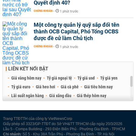
Quyết định 40?
CHỨNG KHOÁN
-
1 phút trước
Một công ty quản lý quỹ sắp đổi tên
thành OCB Capital, Phó Tổng OCBS
được đề cử làm Chủ tịch
CHỨNG KHOÁN
-
1 phút trước
LIÊN KẾT NỔI BẬT
Giá vàng hôm nay
Tỷ giá ngoại tệ
Tỷ giá usd
Tỷ giá yen
Tỷ giá euro
Giá heo hơi
Giá cà phê
Giá tiêu hôm nay
Lãi suất ngân hàng
Giá xăng dầu
Giá thép hôm nay
Giá sầu riêng
Giá thịt heo
Giá gạo
Giá cao su
Best Retail Brokers
Diễn đàn đầu tư Việt Nam 2026
Trang TTĐTTH của công ty VietNewsCorp
Giấy phép số 3323/GP-TTĐT do Sở VH&TT TP.HCM cấp ngày 20/3/2026
Lầu 5 - Compa Building - 293 Điện Biên Phủ - Phường Gia Định - TP.HCM
Chi nhánh:
Số 5 - Khu 38A Trần Phú - Phường Ba Đình - TP. Hà Nội