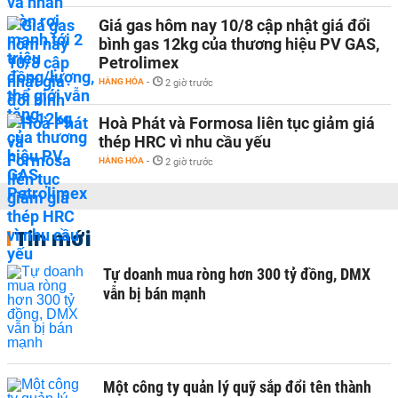
Giá gas hôm nay 10/8 cập nhật giá đổi
bình gas 12kg của thương hiệu PV GAS,
Petrolimex
HÀNG HÓA
-
2 giờ trước
Hoà Phát và Formosa liên tục giảm giá
thép HRC vì nhu cầu yếu
HÀNG HÓA
-
2 giờ trước
Tin mới
Tự doanh mua ròng hơn 300 tỷ đồng, DMX
vẫn bị bán mạnh
Một công ty quản lý quỹ sắp đổi tên thành