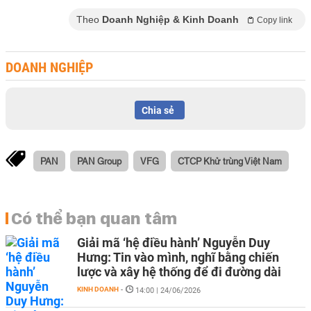
Theo
Doanh Nghiệp & Kinh Doanh
Copy link
DOANH NGHIỆP
Chia sẻ
PAN
PAN Group
VFG
CTCP Khử trùng Việt Nam
Có thể bạn quan tâm
Giải mã ‘hệ điều hành’ Nguyễn Duy
Hưng: Tin vào mình, nghĩ bằng chiến
lược và xây hệ thống để đi đường dài
KINH DOANH
-
14:00 | 24/06/2026