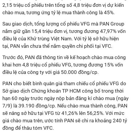
2,15 triệu cổ phiếu trên tổng số 4,8 triệu đơn vị dự kiến
chào mua, tương ứng
tỷ
lệ mua thành công là 45%.
Sau giao dịch, tổng lượng cổ phiếu VFG mà PAN Group
nắm giữ gần 15,4 triệu đơn vị, tương đương 47,97% vốn
điều lệ của Khử trùng Việt Nam. Với
tỷ
lệ sở hữu hiện
tại, PAN vẫn chưa thể nắm quyền chi phối tại VFC.
Trước đó, PAN đã thông tin về kế hoạch chào mua công
khai hơn 4,8 triệu cổ phiếu VFG, tương đương 15% vốn
điều lệ của công ty với giá 50.000 đồng/cp.
PAN cho biết bình quân giá tham chiếu cổ phiếu VFG do
Sở giao dịch Chứng khoán TP HCM công bố trong thời
hạn 60 ngày trước ngày nộp bản đăng kí chào mua (ngày
7/9) là 39.190 đồng/cp. Nếu chào mua thành công, PAN
sẽ nâng sở hữu tại VFG từ 41,26% lên 56,25%. Với mức
giá chào mua trên, ước tính PAN sẽ chi ra khoảng 240
tỷ
đồng để thâu tóm VFC.