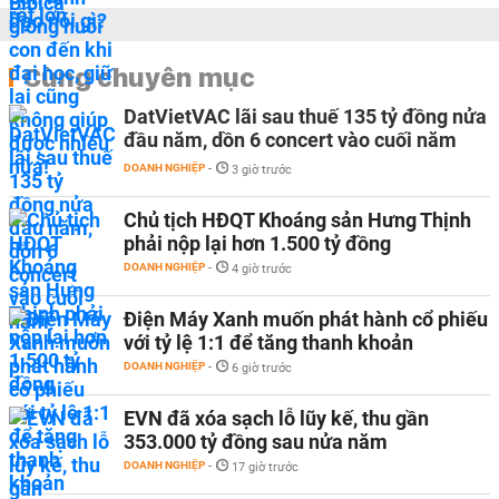
Cùng chuyên mục
DatVietVAC lãi sau thuế 135 tỷ đồng nửa
đầu năm, dồn 6 concert vào cuối năm
DOANH NGHIỆP
-
3 giờ trước
Chủ tịch HĐQT Khoáng sản Hưng Thịnh
phải nộp lại hơn 1.500 tỷ đồng
DOANH NGHIỆP
-
4 giờ trước
Điện Máy Xanh muốn phát hành cổ phiếu
với tỷ lệ 1:1 để tăng thanh khoản
DOANH NGHIỆP
-
6 giờ trước
EVN đã xóa sạch lỗ lũy kế, thu gần
353.000 tỷ đồng sau nửa năm
DOANH NGHIỆP
-
17 giờ trước