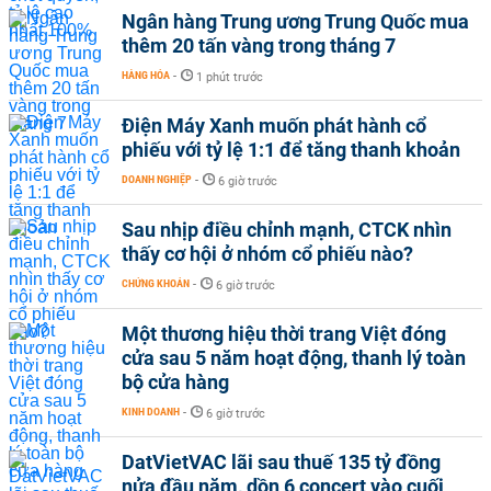
Ngân hàng Trung ương Trung Quốc mua
thêm 20 tấn vàng trong tháng 7
HÀNG HÓA
-
1 phút trước
Điện Máy Xanh muốn phát hành cổ
phiếu với tỷ lệ 1:1 để tăng thanh khoản
DOANH NGHIỆP
-
6 giờ trước
Sau nhịp điều chỉnh mạnh, CTCK nhìn
thấy cơ hội ở nhóm cổ phiếu nào?
CHỨNG KHOÁN
-
6 giờ trước
Một thương hiệu thời trang Việt đóng
cửa sau 5 năm hoạt động, thanh lý toàn
bộ cửa hàng
KINH DOANH
-
6 giờ trước
DatVietVAC lãi sau thuế 135 tỷ đồng
nửa đầu năm, dồn 6 concert vào cuối