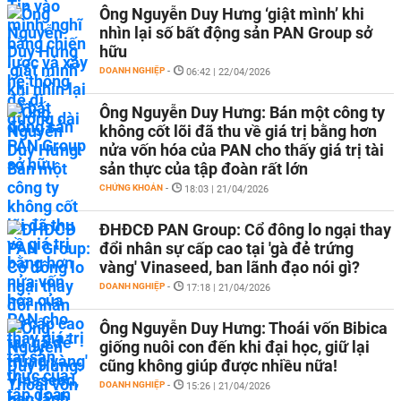
Ông Nguyễn Duy Hưng ‘giật mình’ khi
nhìn lại số bất động sản PAN Group sở
hữu
DOANH NGHIỆP
-
06:42 | 22/04/2026
Ông Nguyễn Duy Hưng: Bán một công ty
không cốt lõi đã thu về giá trị bằng hơn
nửa vốn hóa của PAN cho thấy giá trị tài
sản thực của tập đoàn rất lớn
CHỨNG KHOÁN
-
18:03 | 21/04/2026
ĐHĐCĐ PAN Group: Cổ đông lo ngại thay
đổi nhân sự cấp cao tại 'gà đẻ trứng
vàng' Vinaseed, ban lãnh đạo nói gì?
DOANH NGHIỆP
-
17:18 | 21/04/2026
Ông Nguyễn Duy Hưng: Thoái vốn Bibica
giống nuôi con đến khi đại học, giữ lại
cũng không giúp được nhiều nữa!
DOANH NGHIỆP
-
15:26 | 21/04/2026