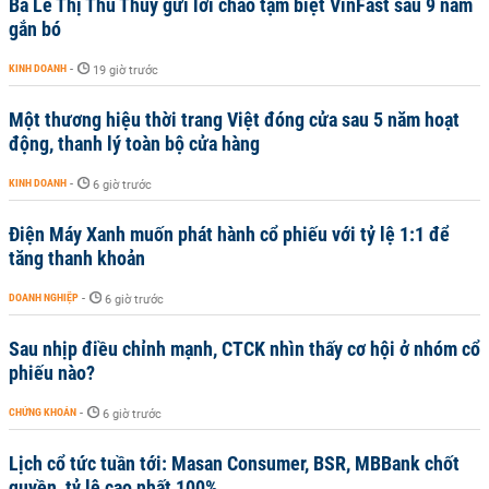
Bà Lê Thị Thu Thủy gửi lời chào tạm biệt VinFast sau 9 năm
gắn bó
KINH DOANH
-
19 giờ trước
Một thương hiệu thời trang Việt đóng cửa sau 5 năm hoạt
động, thanh lý toàn bộ cửa hàng
KINH DOANH
-
6 giờ trước
Điện Máy Xanh muốn phát hành cổ phiếu với tỷ lệ 1:1 để
tăng thanh khoản
DOANH NGHIỆP
-
6 giờ trước
Sau nhịp điều chỉnh mạnh, CTCK nhìn thấy cơ hội ở nhóm cổ
phiếu nào?
CHỨNG KHOÁN
-
6 giờ trước
Lịch cổ tức tuần tới: Masan Consumer, BSR, MBBank chốt
quyền, tỷ lệ cao nhất 100%