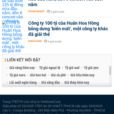
năm
DOANH NGHIỆP
-
3 giờ trước
Công ty 100 tỷ của Huấn Hoa Hồng
bỗng dưng ‘biến mất’, một công ty khác
đã giải thể
KINH DOANH
-
4 giờ trước
LIÊN KẾT NỔI BẬT
Giá vàng hôm nay
Tỷ giá ngoại tệ
Tỷ giá usd
Tỷ giá yen
Tỷ giá euro
Giá heo hơi
Giá cà phê
Giá tiêu hôm nay
Lãi suất ngân hàng
Giá xăng dầu
Giá thép hôm nay
Giá sầu riêng
Giá thịt heo
Giá gạo
Giá cao su
Best Retail Brokers
Diễn đàn đầu tư Việt Nam 2026
Trang TTĐTTH của công ty VietNewsCorp
Giấy phép số 3323/GP-TTĐT do Sở VH&TT TP.HCM cấp ngày 20/3/2026
Lầu 5 - Compa Building - 293 Điện Biên Phủ - Phường Gia Định - TP.HCM