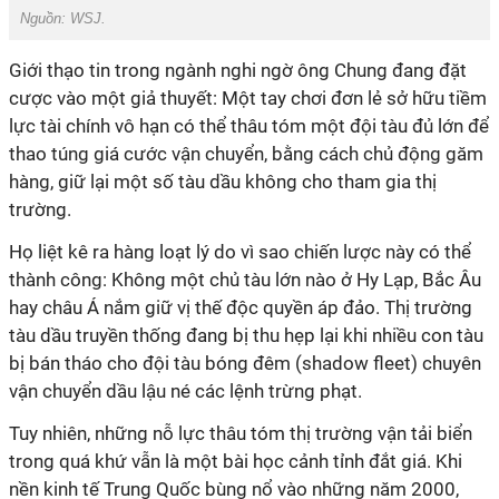
Nguồn:
WSJ.
Giới thạo tin trong ngành nghi ngờ ông Chung đang đặt
cược vào một giả thuyết: Một tay chơi đơn lẻ sở hữu tiềm
lực tài chính vô hạn có thể thâu tóm một đội tàu đủ lớn để
thao túng giá cước vận chuyển, bằng cách chủ động găm
hàng, giữ lại một số tàu dầu không cho tham gia thị
trường.
Họ liệt kê ra hàng loạt lý do vì sao chiến lược này có thể
thành công: Không một chủ tàu lớn nào ở Hy Lạp, Bắc Âu
hay châu Á nắm giữ vị thế độc quyền áp đảo. Thị trường
tàu dầu truyền thống đang bị thu hẹp lại khi nhiều con tàu
bị bán tháo cho đội tàu bóng đêm (shadow fleet) chuyên
vận chuyển dầu lậu né các lệnh trừng phạt.
Tuy nhiên, những nỗ lực thâu tóm thị trường vận tải biển
trong quá khứ vẫn là một bài học cảnh tỉnh đắt giá. Khi
nền kinh tế Trung Quốc bùng nổ vào những năm 2000,