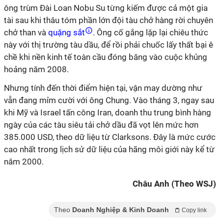
ông trùm Đài Loan Nobu Su từng kiếm được cả một gia
tài sau khi thâu tóm phần lớn đội tàu chở hàng rời chuyên
chở than và
quặng sắt
. Ông cố gắng lặp lại chiêu thức
này với thị trường tàu dầu, để rồi phải chuốc lấy thất bại ê
chề khi nền kinh tế toàn cầu đóng băng vào cuộc khủng
hoảng năm 2008.
Nhưng tính đến thời điểm hiện tại, vận may dường như
vẫn đang mỉm cười với ông Chung. Vào tháng 3, ngay sau
khi Mỹ và Israel tấn công Iran, doanh thu trung bình hàng
ngày của các tàu siêu tải chở dầu đã vọt lên mức hơn
385.000 USD, theo dữ liệu từ Clarksons. Đây là mức cước
cao nhất trong lịch sử dữ liệu của hãng môi giới này kể từ
năm 2000.
Châu Anh (Theo WSJ)
Theo
Doanh Nghiệp & Kinh Doanh
Copy link