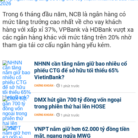
Trong 6 tháng đầu năm, NCB là ngân hàng có
mức tăng trưởng cao nhất về cho vay khách
hàng với xấp xỉ 37%, VPBank và HDBank vượt xa
các ngân hàng khác với mức tăng trên 20% nhờ
tham gia tái cơ cấu ngân hàng yếu kém.
NHNN cần tăng nắm giữ bao nhiêu cổ
phiếu CTG để sở hữu tối thiểu 65%
VietinBank?
CHỨNG KHOÁN
-
1 phút trước
DMX hút gần 700 tỷ đồng vốn ngoại
trong phiên thứ hai lên HOSE
CHỨNG KHOÁN
-
1 phút trước
VNPT nắm giữ hơn 62.000 tỷ đồng tiền
mặt, ngang ngửa MWG