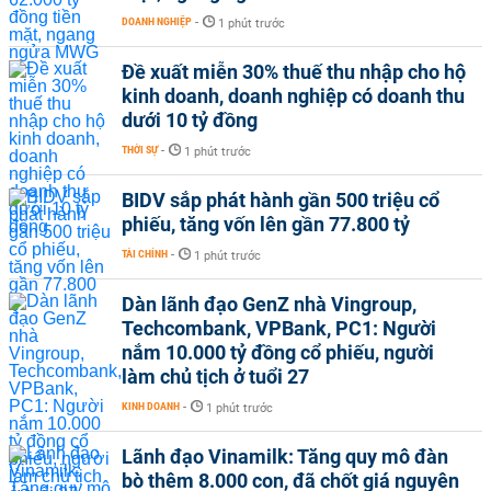
DOANH NGHIỆP
-
1 phút trước
Đề xuất miễn 30% thuế thu nhập cho hộ
kinh doanh, doanh nghiệp có doanh thu
dưới 10 tỷ đồng
THỜI SỰ
-
1 phút trước
BIDV sắp phát hành gần 500 triệu cổ
phiếu, tăng vốn lên gần 77.800 tỷ
TÀI CHÍNH
-
1 phút trước
Dàn lãnh đạo GenZ nhà Vingroup,
Techcombank, VPBank, PC1: Người
nắm 10.000 tỷ đồng cổ phiếu, người
làm chủ tịch ở tuổi 27
KINH DOANH
-
1 phút trước
Lãnh đạo Vinamilk: Tăng quy mô đàn
bò thêm 8.000 con, đã chốt giá nguyên