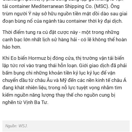
tải container Mediterranean Shipping Co. (MSC). Ông
trùm người Ý này sở hữu nguồn tiền mặt dồi dào sau giai
đoạn bùng nổ của ngành tàu container thời kỳ đại dịch.
Thời điểm tung ra cú đặt cược này - một trong những
canh bạc lớn nhất lịch sử hàng hải - có lẽ không thể hoàn
hảo hơn.
Khi Eo biển Hormuz bị đóng cửa, thị trường vận tải biển
lập tức rơi vào trạng thái hỗn loạn. Giới giao dịch đã phải
bấm bụng chi những khoản tiền kỷ lục kỷ lục để vận
chuyển dầu từ châu Âu và Mỹ đến các nền kinh tế châu Á
đang khát nhiên liệu, trong nỗ lực tuyệt vọng nhằm tìm
kiếm nguồn năng lượng thay thế cho nguồn cung bị
nghẽn từ Vịnh Ba Tư.
Nguồn:
WSJ.