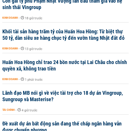
Con gái tỷ phú Phạm Nhật Vượng lần đầu tham gia vào hệ
sinh thái Vingroup
KINH DOANH
-
18 giờ trước
Khối tài sản hàng trăm tỷ của Huấn Hoa Hồng: Từ biệt thự
50 tỷ, dàn siêu xe hàng chục tỷ đến vườn tùng Nhật đắt đỏ
KINH DOANH
-
13 giờ trước
Huấn Hoa Hồng chỉ trao 24 bồn nước tại Lai Châu cho chính
quyền xã, không trao tiền
KINH DOANH
-
1 phút trước
Lãnh đạo MB nói gì về việc tài trợ cho 18 dự án Vingroup,
Sungroup và Masterise?
TÀI CHÍNH
-
4 giờ trước
Đề xuất dự án bất động sản đang thế chấp ngân hàng vẫn
được chuyển nhượng