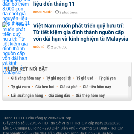
liệu đến tháng 11
DOANH NGHIỆP
-
2 phút trước
Việt Nam muốn phát triển quỹ hưu trí:
Từ tiết kiệm gia đình thành nguồn cấp
vốn dài hạn và kinh nghiệm từ Malaysia
QUỐC TẾ
-
2 giờ trước
LIÊN KẾT NỔI BẬT
Giá vàng hôm nay
Tỷ giá ngoại tệ
Tỷ giá usd
Tỷ giá yen
Tỷ giá euro
Giá heo hơi
Giá cà phê
Giá tiêu hôm nay
Lãi suất ngân hàng
Giá xăng dầu
Giá thép hôm nay
Giá sầu riêng
Giá thịt heo
Giá gạo
Giá cao su
Best Retail Brokers
Diễn đàn đầu tư Việt Nam 2026
Trang TTĐTTH của công ty VietNewsCorp
Giấy phép số 3323/GP-TTĐT do Sở VH&TT TP.HCM cấp ngày 20/3/2026
Lầu 5 - Compa Building - 293 Điện Biên Phủ - Phường Gia Định - TP.HCM
Chi nhánh:
Số 5 - Khu 38A Trần Phú - Phường Ba Đình - TP. Hà Nội