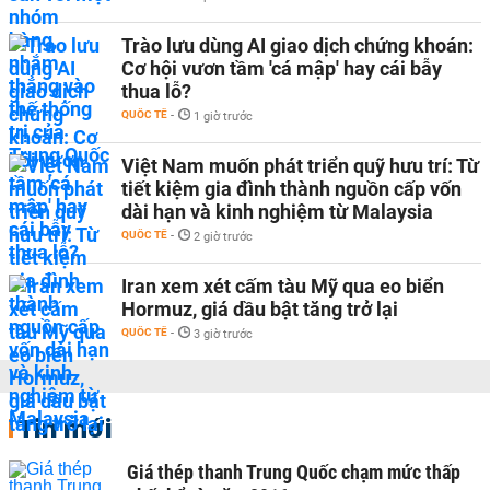
Trào lưu dùng AI giao dịch chứng khoán:
Cơ hội vươn tầm 'cá mập' hay cái bẫy
thua lỗ?
QUỐC TẾ
-
1 giờ trước
Việt Nam muốn phát triển quỹ hưu trí: Từ
tiết kiệm gia đình thành nguồn cấp vốn
dài hạn và kinh nghiệm từ Malaysia
QUỐC TẾ
-
2 giờ trước
Iran xem xét cấm tàu Mỹ qua eo biển
Hormuz, giá dầu bật tăng trở lại
QUỐC TẾ
-
3 giờ trước
Tin mới
Giá thép thanh Trung Quốc chạm mức thấp