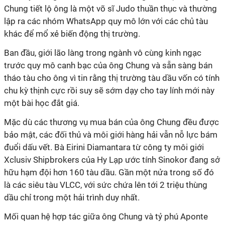
Chung tiết lộ ông là một võ sĩ Judo thuần thục và thường
lập ra các nhóm WhatsApp quy mô lớn với các chủ tàu
khác để mổ xẻ biến động thị trường.
Ban đầu, giới lão làng trong ngành vô cùng kinh ngạc
trước quy mô canh bạc của ông Chung và sẵn sàng bán
tháo tàu cho ông vì tin rằng thị trường tàu dầu vốn có tính
chu kỳ thịnh cực rồi suy sẽ sớm dạy cho tay lính mới này
một bài học đắt giá.
Mặc dù các thương vụ mua bán của ông Chung đều được
bảo mật, các đối thủ và môi giới hàng hải vẫn nỗ lực bám
đuổi dấu vết. Bà Eirini Diamantara từ công ty môi giới
Xclusiv Shipbrokers của Hy Lạp ước tính Sinokor đang sở
hữu hạm đội hơn 160 tàu dầu. Gần một nửa trong số đó
là các siêu tàu VLCC, với sức chứa lên tới 2 triệu thùng
dầu chỉ trong một hải trình duy nhất.
Mối quan hệ hợp tác giữa ông Chung và tỷ phú Aponte