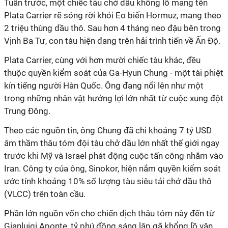
Tuần trước, một chiếc tàu chở dầu khổng lồ mang tên
Plata Carrier rẽ sóng rời khỏi Eo biển Hormuz, mang theo
2 triệu thùng dầu thô. Sau hơn 4 tháng neo đậu bên trong
Vịnh Ba Tư, con tàu hiện đang trên hải trình tiến về Ấn Độ.
Plata Carrier, cùng với hơn mười chiếc tàu khác, đều
thuộc quyền kiểm soát của Ga-Hyun Chung - một tài phiệt
kín tiếng người Hàn Quốc. Ông đang nổi lên như một
trong những nhân vật hưởng lợi lớn nhất từ cuộc xung đột
Trung Đông.
Theo các nguồn tin, ông Chung đã chi khoảng 7 tỷ USD
âm thầm thâu tóm đội tàu chở dầu lớn nhất thế giới ngay
trước khi Mỹ và Israel phát động cuộc tấn công nhắm vào
Iran. Công ty của ông, Sinokor, hiện nắm quyền kiểm soát
ước tính khoảng 10% số lượng tàu siêu tải chở dầu thô
(VLCC) trên toàn cầu.
Phần lớn nguồn vốn cho chiến dịch thâu tóm này đến từ
Gianluigi Aponte, tỷ phú đồng sáng lập gã khổng lồ vận