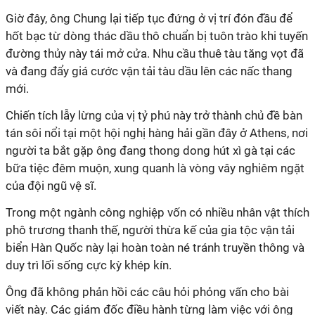
Giờ đây, ông Chung lại tiếp tục đứng ở vị trí đón đầu để
hốt bạc từ dòng thác dầu thô chuẩn bị tuôn trào khi tuyến
đường thủy này tái mở cửa. Nhu cầu thuê tàu tăng vọt đã
và đang đẩy giá cước vận tải tàu dầu lên các nấc thang
mới.
Chiến tích lẫy lừng của vị tỷ phú này trở thành chủ đề bàn
tán sôi nổi tại một hội nghị hàng hải gần đây ở Athens, nơi
người ta bắt gặp ông đang thong dong hút xì gà tại các
bữa tiệc đêm muộn, xung quanh là vòng vây nghiêm ngặt
của đội ngũ vệ sĩ.
Trong một ngành công nghiệp vốn có nhiều nhân vật thích
phô trương thanh thế, người thừa kế của gia tộc vận tải
biển Hàn Quốc này lại hoàn toàn né tránh truyền thông và
duy trì lối sống cực kỳ khép kín.
Ông đã không phản hồi các câu hỏi phỏng vấn cho bài
viết này. Các giám đốc điều hành từng làm việc với ông