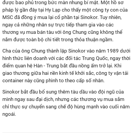
được bao phủ trong bức màn nhung bí mật. Một hồ sơ
pháp lý gần đây tại Hy Lạp cho thấy một công ty con của
MSC đã đồng ý mua lại cổ phần tại Sinokor. Tuy nhiên,
ngay cả những nhân sự trực tiếp tham gia vào các
thương vụ mua bán tàu với ông Chung cũng không thể
nắm được toàn bộ chi tiết trong thỏa thuận ngầm.
Cha của ông Chung thành lập Sinokor vào năm 1989 dưới
hình thức liên doanh với các đối tác Trung Quốc, ngay thời
điểm quan hệ Hàn - Trung bắt đầu nồng ấm trở lại. Khi
giao thương giữa hai nền kinh tế khởi sắc, công ty vận tải
container này cũng phình to theo cấp số nhân.
Sinokor bắt đầu bổ sung thêm tàu dầu vào đội ngũ của
mình ngay sau đại dịch, nhưng các thương vụ mua sắm
chỉ thực sự chuyển sang chế độ hùng mạnh vào cuối năm
ngoái.