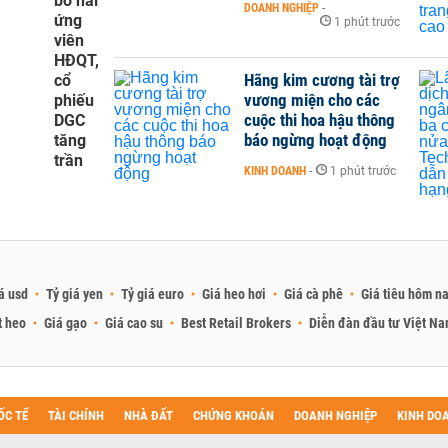
bố hai
DOANH NGHIỆP
-
ứng
1 phút trước
viên
HĐQT,
Hãng kim cương tài trợ
cổ
vương miện cho các
phiếu
cuộc thi hoa hậu thông
DGC
báo ngừng hoạt động
tăng
trần
KINH DOANH
-
1 phút trước
á usd
Tỷ giá yen
Tỷ giá euro
Giá heo hơi
Giá cà phê
Giá tiêu hôm n
t heo
Giá gạo
Giá cao su
Best Retail Brokers
Diễn đàn đầu tư Việt N
ỐC TẾ
TÀI CHÍNH
NHÀ ĐẤT
CHỨNG KHOÁN
DOANH NGHIỆP
KINH DO