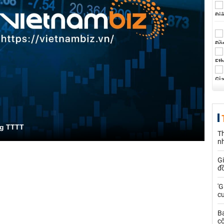
ng TTTT
Th
n
G
đồ
'G
cư
B
cô