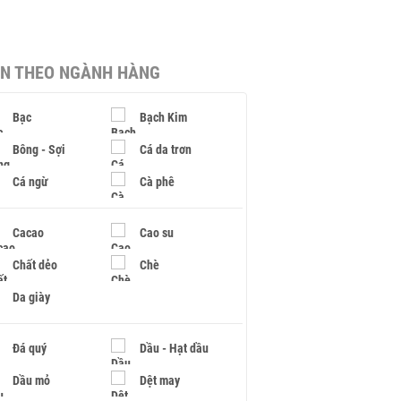
IN THEO NGÀNH HÀNG
Bạc
Bạch Kim
Bông - Sợi
Cá da trơn
Cá ngừ
Cà phê
Cacao
Cao su
Chất dẻo
Chè
Da giày
Đá quý
Dầu - Hạt dầu
Dầu mỏ
Dệt may