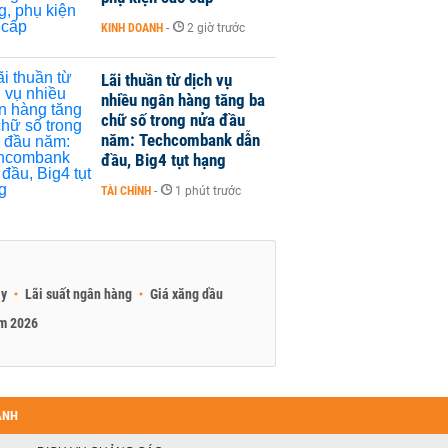
KINH DOANH
-
2 giờ trước
Lãi thuần từ dịch vụ
nhiều ngân hàng tăng ba
chữ số trong nửa đầu
năm: Techcombank dẫn
đầu, Big4 tụt hạng
TÀI CHÍNH
-
1 phút trước
ay
Lãi suất ngân hàng
Giá xăng dầu
am 2026
ANH