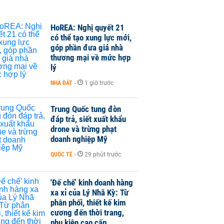
HoREA: Nghị quyết 21
có thể tạo xung lực mới,
góp phần đưa giá nhà
thương mại về mức hợp
lý
NHÀ ĐẤT
-
1 giờ trước
Trung Quốc tung đòn
đáp trả, siết xuất khẩu
drone và trừng phạt
doanh nghiệp Mỹ
QUỐC TẾ
-
29 phút trước
'Đế chế’ kinh doanh hàng
xa xỉ của Lý Nhã Kỳ: Từ
phân phối, thiết kế kim
cương đến thời trang,
phụ kiện cao cấp