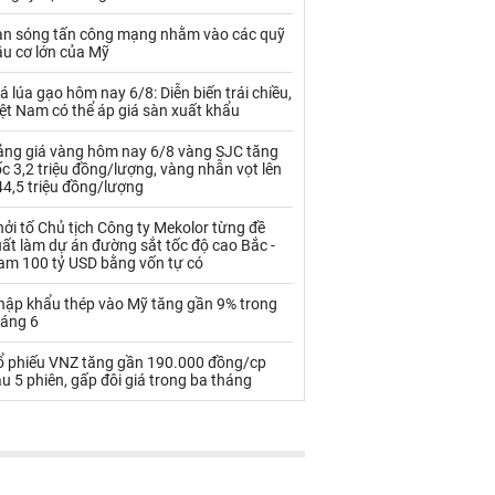
Palladium
Phân bón
àn sóng tấn công mạng nhằm vào các quỹ
Rau - Củ -Quả
Sắt thép
ầu cơ lớn của Mỹ
Sữa
á lúa gạo hôm nay 6/8: Diễn biến trái chiều,
ệt Nam có thể áp giá sàn xuất khẩu
ảng giá vàng hôm nay 6/8 vàng SJC tăng
Than
Thức ăn chăn nuôi
c 3,2 triệu đồng/lượng, vàng nhẫn vọt lên
4,5 triệu đồng/lượng
Thủy hải sản khác
Tôm
ởi tố Chủ tịch Công ty Mekolor từng đề
Vàng
ất làm dự án đường sắt tốc độ cao Bắc -
am 100 tỷ USD bằng vốn tự có
VLXD khác
Xăng dầu
hập khẩu thép vào Mỹ tăng gần 9% trong
háng 6
Xi măng - Clynker
ổ phiếu VNZ tăng gần 190.000 đồng/cp
u 5 phiên, gấp đôi giá trong ba tháng