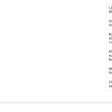
L
đ
Gi
Vi
B
số
14
Kh
xu
N
N
t
C
sa