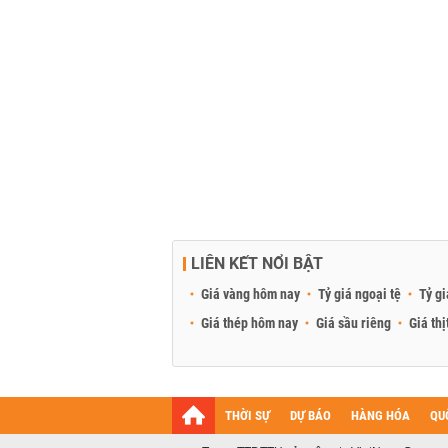
LIÊN KẾT NỔI BẬT
Giá vàng hôm nay
Tỷ giá ngoại tệ
Tỷ gi
Giá thép hôm nay
Giá sầu riêng
Giá thị
THỜI SỰ
DỰ BÁO
HÀNG HÓA
QU