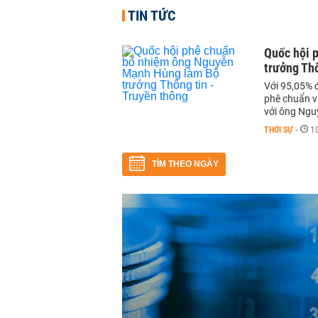
TIN TỨC
Quốc hội 
trưởng Thô
Với 95,05% đ
phê chuẩn v
với ông Ng
THỜI SỰ
-
1
TÌM THEO NGÀY