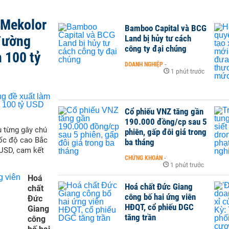
 Mekolor
Bamboo Capital và BCG
đường
Land bị hủy tư cách
công ty đại chúng
 100 tỷ
DOANH NGHIỆP
-
1 phút trước
Cổ phiếu VNZ tăng gần
190.000 đồng/cp sau 5
 từng gây chú
phiên, gấp đôi giá trong
tốc độ cao Bắc
ba tháng
 USD, cam kết
CHỨNG KHOÁN
-
1 phút trước
Hoá
Hoá chất Đức Giang
chất
công bố hai ứng viên
Đức
HĐQT, cổ phiếu DGC
Giang
tăng trần
công