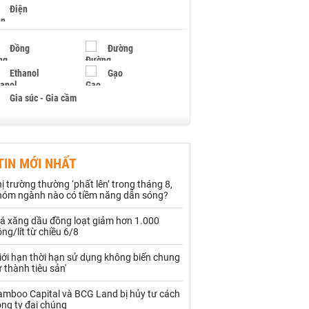
Điện
Đồng
Đường
Ethanol
Gạo
Gia súc - Gia cầm
Giấy
Gỗ
TIN MỚI NHẤT
Hạt điều
Hồ tiêu - Hạt tiêu
ị trường thường ‘phất lên’ trong tháng 8,
Khí đốt
hóm ngành nào có tiềm năng dẫn sóng?
iá xăng dầu đồng loạt giảm hơn 1.000
Kim loại khác
Mắc ca
ng/lít từ chiều 6/8
Muối
Ngũ cốc
iới hạn thời hạn sử dụng không biến chung
 thành tiêu sản'
Nhựa - Hạt nhựa
amboo Capital và BCG Land bị hủy tư cách
ng ty đại chúng