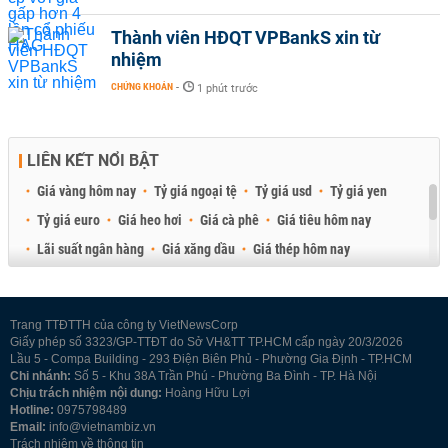
Thành viên HĐQT VPBankS xin từ
nhiệm
CHỨNG KHOÁN
-
1 phút trước
LIÊN KẾT NỔI BẬT
Giá vàng hôm nay
Tỷ giá ngoại tệ
Tỷ giá usd
Tỷ giá yen
Tỷ giá euro
Giá heo hơi
Giá cà phê
Giá tiêu hôm nay
Lãi suất ngân hàng
Giá xăng dầu
Giá thép hôm nay
Giá sầu riêng
Giá thịt heo
Giá gạo
Giá cao su
Best Retail Brokers
Diễn đàn đầu tư Việt Nam 2026
Trang TTĐTTH của công ty VietNewsCorp
Giấy phép số 3323/GP-TTĐT do Sở VH&TT TP.HCM cấp ngày 20/3/2026
Lầu 5 - Compa Building - 293 Điện Biên Phủ - Phường Gia Định - TP.HCM
Chi nhánh:
Số 5 - Khu 38A Trần Phú - Phường Ba Đình - TP. Hà Nội
Chịu trách nhiệm nội dung:
Hoàng Hữu Lợi
Hotline:
0975798489
Email:
info@vietnambiz.vn
Trách nhiệm về thông tin