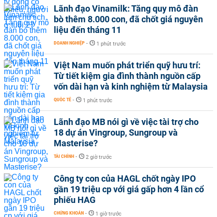
Lãnh đạo Vinamilk: Tăng quy mô đàn
bò thêm 8.000 con, đã chốt giá nguyên
liệu đến tháng 11
DOANH NGHIỆP
-
1 phút trước
Việt Nam muốn phát triển quỹ hưu trí:
Từ tiết kiệm gia đình thành nguồn cấp
vốn dài hạn và kinh nghiệm từ Malaysia
QUỐC TẾ
-
1 phút trước
Lãnh đạo MB nói gì về việc tài trợ cho
18 dự án Vingroup, Sungroup và
Masterise?
TÀI CHÍNH
-
2 giờ trước
Công ty con của HAGL chốt ngày IPO
gần 19 triệu cp với giá gấp hơn 4 lần cổ
phiếu HAG
CHỨNG KHOÁN
-
1 giờ trước