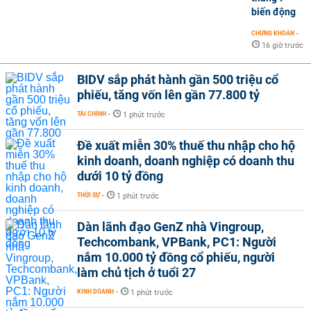
biến động
CHỨNG KHOÁN
-
16 giờ trước
BIDV sắp phát hành gần 500 triệu cổ
phiếu, tăng vốn lên gần 77.800 tỷ
TÀI CHÍNH
-
1 phút trước
Đề xuất miễn 30% thuế thu nhập cho hộ
kinh doanh, doanh nghiệp có doanh thu
dưới 10 tỷ đồng
THỜI SỰ
-
1 phút trước
Dàn lãnh đạo GenZ nhà Vingroup,
Techcombank, VPBank, PC1: Người
nắm 10.000 tỷ đồng cổ phiếu, người
làm chủ tịch ở tuổi 27
KINH DOANH
-
1 phút trước