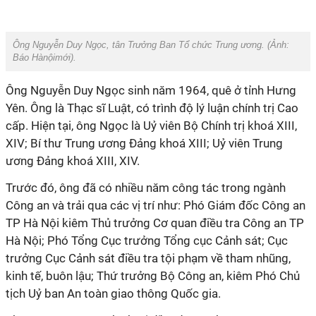
Ông Nguyễn Duy Ngọc, tân Trưởng Ban Tổ chức Trung ương. (Ảnh:
Báo Hànộimới
).
Ông Nguyễn Duy Ngọc sinh năm 1964, quê ở tỉnh Hưng
Yên. Ông là Thạc sĩ Luật, có trình độ lý luận chính trị Cao
cấp. Hiện tại, ông Ngọc là Uỷ viên Bộ Chính trị khoá XIII,
XIV; Bí thư Trung ương Đảng khoá XIII; Uỷ viên Trung
ương Đảng khoá XIII, XIV.
Trước đó, ông đã có nhiều năm công tác trong ngành
Công an và trải qua các vị trí như: Phó Giám đốc Công an
TP Hà Nội kiêm Thủ trưởng Cơ quan điều tra Công an TP
Hà Nội; Phó Tổng Cục trưởng Tổng cục Cảnh sát; Cục
trưởng Cục Cảnh sát điều tra tội phạm về tham nhũng,
kinh tế, buôn lậu; Thứ trưởng Bộ Công an, kiêm Phó Chủ
tịch Uỷ ban An toàn giao thông Quốc gia.