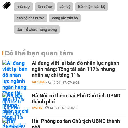
nhân sự
lãnh đạo
cán bộ
Bổ nhiệm cán bộ
cán bộ nhà nước
công tác cán bộ
Ban Tổ chức Trung ương
Có thể bạn quan tâm
AI đang viết lại bản đồ nhân lực ngành
ngân hàng: Tổng tài sản 117% nhưng
nhân sự chỉ tăng 11%
TÀI CHÍNH
-
13:00 | 17/07/2026
Hà Nội có thêm hai Phó Chủ tịch UBND
thành phố
THỜI SỰ
-
14:07 | 11/05/2026
Hải Phòng có tân Chủ tịch UBND thành
phố