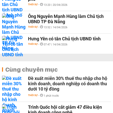
THỜI SỰ
-
13:20 | 20/04/2026
Ông Nguyễn Mạnh Hùng làm Chủ tịch
UBND TP Đà Nẵng
THỜI SỰ
-
13:52 | 14/04/2026
Hưng Yên có tân Chủ tịch UBND tỉnh
THỜI SỰ
-
07:47 | 14/04/2026
Cùng chuyên mục
Đề xuất miễn 30% thuế thu nhập cho hộ
kinh doanh, doanh nghiệp có doanh thu
dưới 10 tỷ đồng
THỜI SỰ
-
1 phút trước
Trình Quốc hội cắt giảm 47 điều kiện
kinh doanh công nghệ