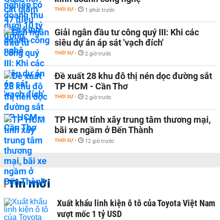
THỜI SỰ
-
1 phút trước
Giải ngân đầu tư công quý III: Khi các
siêu dự án áp sát 'vạch đích'
THỜI SỰ
-
2 giờ trước
Đề xuất 28 khu đô thị nén dọc đường sắt
TP HCM - Cần Thơ
THỜI SỰ
-
2 giờ trước
TP HCM tính xây trung tâm thương mại,
bãi xe ngầm ở Bến Thành
THỜI SỰ
-
12 giờ trước
Tin mới
Xuất khẩu linh kiện ô tô của Toyota Việt Nam
vượt mốc 1 tỷ USD