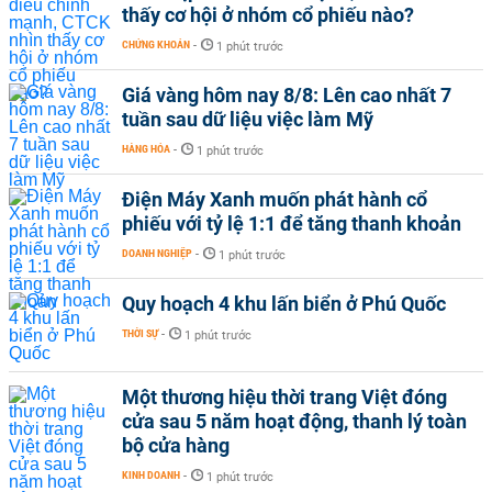
thấy cơ hội ở nhóm cổ phiếu nào?
CHỨNG KHOÁN
-
1 phút trước
Giá vàng hôm nay 8/8: Lên cao nhất 7
tuần sau dữ liệu việc làm Mỹ
HÀNG HÓA
-
1 phút trước
Điện Máy Xanh muốn phát hành cổ
phiếu với tỷ lệ 1:1 để tăng thanh khoản
DOANH NGHIỆP
-
1 phút trước
Quy hoạch 4 khu lấn biển ở Phú Quốc
THỜI SỰ
-
1 phút trước
Một thương hiệu thời trang Việt đóng
cửa sau 5 năm hoạt động, thanh lý toàn
bộ cửa hàng
KINH DOANH
-
1 phút trước