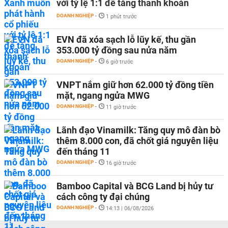
với tỷ lệ 1:1 để tăng thanh khoản
DOANH NGHIỆP
-
1 phút trước
EVN đã xóa sạch lỗ lũy kế, thu gần
353.000 tỷ đồng sau nửa năm
DOANH NGHIỆP
-
6 giờ trước
VNPT nắm giữ hơn 62.000 tỷ đồng tiền
mặt, ngang ngửa MWG
DOANH NGHIỆP
-
11 giờ trước
Lãnh đạo Vinamilk: Tăng quy mô đàn bò
thêm 8.000 con, đã chốt giá nguyên liệu
đến tháng 11
DOANH NGHIỆP
-
16 giờ trước
Bamboo Capital và BCG Land bị hủy tư
cách công ty đại chúng
DOANH NGHIỆP
-
14:13 | 06/08/2026