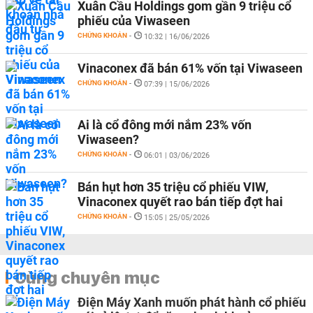
Xuân Cầu Holdings gom gần 9 triệu cổ
phiếu của Viwaseen
CHỨNG KHOÁN
-
10:32 | 16/06/2026
Vinaconex đã bán 61% vốn tại Viwaseen
CHỨNG KHOÁN
-
07:39 | 15/06/2026
Ai là cổ đông mới nắm 23% vốn
Viwaseen?
CHỨNG KHOÁN
-
06:01 | 03/06/2026
Bán hụt hơn 35 triệu cổ phiếu VIW,
Vinaconex quyết rao bán tiếp đợt hai
CHỨNG KHOÁN
-
15:05 | 25/05/2026
Cùng chuyên mục
Điện Máy Xanh muốn phát hành cổ phiếu