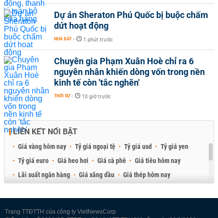
Dự án Sheraton Phú Quốc bị buộc chấm
dứt hoạt động
NHÀ ĐẤT
-
1 phút trước
Chuyên gia Phạm Xuân Hoè chỉ ra 6
nguyên nhân khiến dòng vốn trong nền
kinh tế còn 'tắc nghẽn'
THỜI SỰ
-
10 giờ trước
LIÊN KẾT NỔI BẬT
Giá vàng hôm nay
Tỷ giá ngoại tệ
Tỷ giá usd
Tỷ giá yen
Tỷ giá euro
Giá heo hơi
Giá cà phê
Giá tiêu hôm nay
Lãi suất ngân hàng
Giá xăng dầu
Giá thép hôm nay
Giá sầu riêng
Giá thịt heo
Giá gạo
Giá cao su
Best Retail Brokers
Diễn đàn đầu tư Việt Nam 2026
Trang TTĐTTH của công ty VietNewsCorp