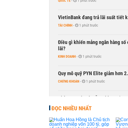
QUỐC TẾ
-
1 phút trước
VietinBank đang trả lãi suất tiết
TÀI CHÍNH
-
1 phút trước
Điều gì khiến mảng ngân hàng số 
lãi?
KINH DOANH
-
1 phút trước
Quy mô quỹ PYN Elite giảm hơn 2.1
CHỨNG KHOÁN
-
1 phút trước
Phía sau một Đà Nẵng đáng sống: Đ
CHUYỂN ĐỘNG THỊ TRƯỜNG
-
1 phút trước
ĐỌC NHIỀU NHẤT
Một doanh nghiệp trúng thầu hai 