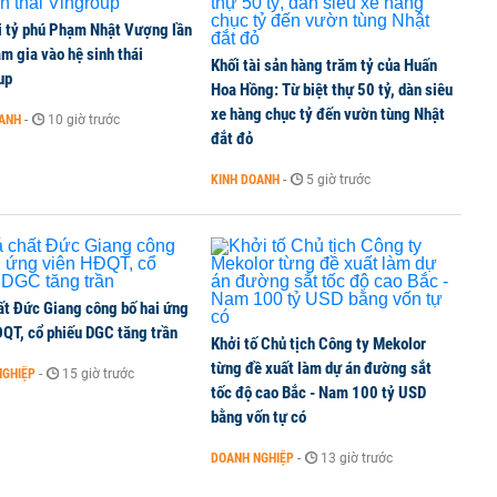
i tỷ phú Phạm Nhật Vượng lần
m gia vào hệ sinh thái
Khối tài sản hàng trăm tỷ của Huấn
O gần 19 triệu cp với giá gấp hơn 4 lần cổ phiếu
up
Hoa Hồng: Từ biệt thự 50 tỷ, dàn siêu
xe hàng chục tỷ đến vườn tùng Nhật
OANH
-
10 giờ trước
đắt đỏ
KINH DOANH
-
5 giờ trước
ển Hormuz, giá dầu bật tăng trở lại
ất Đức Giang công bố hai ứng
ĐQT, cổ phiếu DGC tăng trần
Khởi tố Chủ tịch Công ty Mekolor
từng đề xuất làm dự án đường sắt
NGHIỆP
-
15 giờ trước
tốc độ cao Bắc - Nam 100 tỷ USD
bằng vốn tự có
DOANH NGHIỆP
-
13 giờ trước