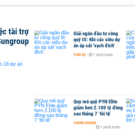
c tài trợ
Giải ngân đầu tư công
Sungroup
quý III: Khi các siêu dự
án áp sát 'vạch đích'
THỜI SỰ
-
1 phút trước
Quy mô quỹ PYN Elite
giảm hơn 2.100 tỷ đồng
sau tháng 7 ‘tồi tệ’
CHỨNG KHOÁN
-
1 phút trước