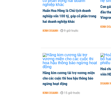
NHÀ ĐẤT
-
1 phút trước
Con gá
Huấn Hoa Hồng là Chủ tịch doanh
đầu tha
nghiệp vốn 100 tỷ, góp cổ phần trong
Công ty con của HAGL chốt ngày IP
Vingro
hai doanh nghiệp khác
HAG
KINH D
CHỨNG KHOÁN
-
1 phút trước
KINH DOANH
-
9 giờ trước
Iran xem xét cấm tàu Mỹ qua eo bi
QUỐC TẾ
-
1 phút trước
Hoá ch
Hãng kim cương tài trợ vương miện
viên H
cho các cuộc thi hoa hậu thông báo
ngừng hoạt động
DOANH 
KINH DOANH
-
15 giờ trước