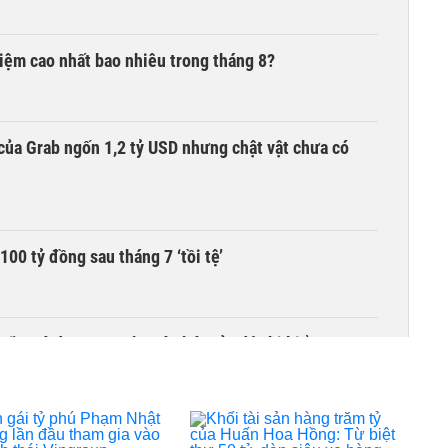
 kiệm cao nhất bao nhiêu trong tháng 8?
của Grab ngốn 1,2 tỷ USD nhưng chật vật chưa có
00 tỷ đồng sau tháng 7 ‘tồi tệ’
iều gì đang tạo nên sức hút của đô thị biển?
khu đô thị hơn 36.000 tỷ ở Mũi Né