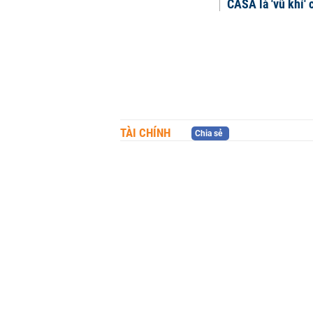
CASA là 'vũ khí' 
TÀI CHÍNH
Chia sẻ