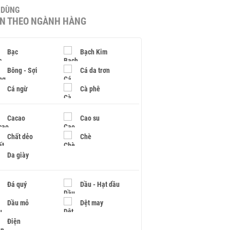
U DÙNG
IN THEO NGÀNH HÀNG
Bạc
Bạch Kim
Bông - Sợi
Cá da trơn
Cá ngừ
Cà phê
Cacao
Cao su
Chất dẻo
Chè
Da giày
Đá quý
Dầu - Hạt dầu
Dầu mỏ
Dệt may
Điện