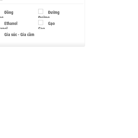
Đồng
Đường
Ethanol
Gạo
Gia súc - Gia cầm
Giấy
Gỗ
Hạt điều
Hồ tiêu - Hạt tiêu
Khí đốt
Kim loại khác
Mắc ca
Muối
Ngũ cốc
Nhựa - Hạt nhựa
Palladium
Phân bón