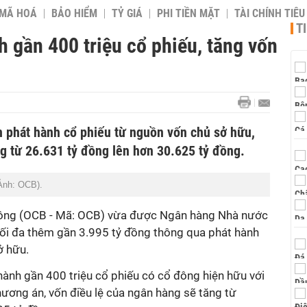
 MÃ HOÁ
BẢO HIỂM
TỶ GIÁ
PHI TIỀN MẶT
TÀI CHÍNH TIÊ
T
 gần 400 triệu cổ phiếu, tăng vốn
n phát hành cổ phiếu từ nguồn vốn chủ sở hữu,
g từ 26.631 tỷ đồng lên hơn 30.625 tỷ đồng.
Ảnh: OCB).
ng (OCB - Mã: OCB) vừa được Ngân hàng Nhà nước
tối đa thêm gần 3.995 tỷ đồng thông qua phát hành
ở hữu.
hành gần 400 triệu cổ phiếu có cổ đông hiện hữu với
phương án, vốn điều lệ của ngân hàng sẽ tăng từ