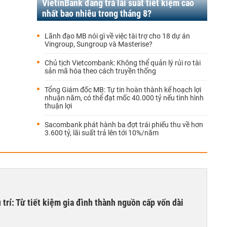
VietinBank đang trả lãi suất tiết kiệm cao
nhất bao nhiêu trong tháng 8?
Lãnh đạo MB nói gì về việc tài trợ cho 18 dự án
Vingroup, Sungroup và Masterise?
Chủ tịch Vietcombank: Không thể quản lý rủi ro tài
sản mã hóa theo cách truyền thống
Tổng Giám đốc MB: Tự tin hoàn thành kế hoạch lợi
nhuận năm, có thể đạt mốc 40.000 tỷ nếu tình hình
thuận lợi
Sacombank phát hành ba đợt trái phiếu thu về hơn
3.600 tỷ, lãi suất trả lên tới 10%/năm
trí: Từ tiết kiệm gia đình thành nguồn cấp vốn dài