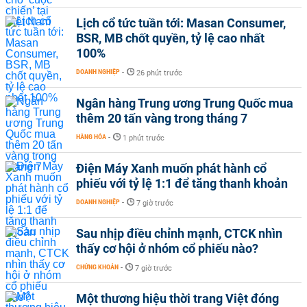
Lịch cổ tức tuần tới: Masan Consumer,
BSR, MB chốt quyền, tỷ lệ cao nhất
100%
DOANH NGHIỆP
-
26 phút trước
Ngân hàng Trung ương Trung Quốc mua
thêm 20 tấn vàng trong tháng 7
HÀNG HÓA
-
1 phút trước
Điện Máy Xanh muốn phát hành cổ
phiếu với tỷ lệ 1:1 để tăng thanh khoản
DOANH NGHIỆP
-
7 giờ trước
Sau nhịp điều chỉnh mạnh, CTCK nhìn
thấy cơ hội ở nhóm cổ phiếu nào?
CHỨNG KHOÁN
-
7 giờ trước
Một thương hiệu thời trang Việt đóng