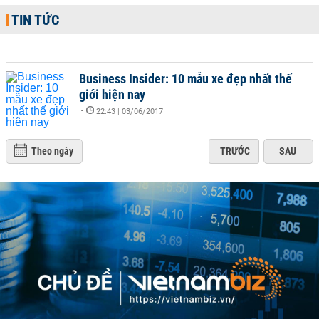
TIN TỨC
Business Insider: 10 mẫu xe đẹp nhất thế
giới hiện nay
-
22:43 | 03/06/2017
Theo ngày
TRƯỚC
SAU