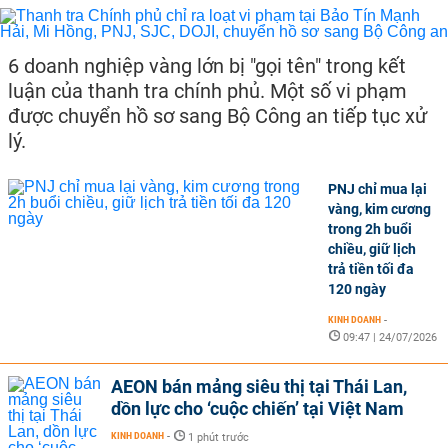
6 doanh nghiệp vàng lớn bị "gọi tên" trong kết
luận của thanh tra chính phủ. Một số vi phạm
được chuyển hồ sơ sang Bộ Công an tiếp tục xử
lý.
PNJ chỉ mua lại
vàng, kim cương
trong 2h buổi
chiều, giữ lịch
trả tiền tối đa
120 ngày
KINH DOANH
-
09:47 | 24/07/2026
AEON bán mảng siêu thị tại Thái Lan,
dồn lực cho ‘cuộc chiến’ tại Việt Nam
KINH DOANH
-
1 phút trước