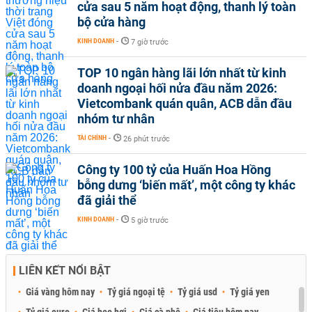
cửa sau 5 năm hoạt động, thanh lý toàn
bộ cửa hàng
KINH DOANH
-
7 giờ trước
TOP 10 ngân hàng lãi lớn nhất từ kinh
doanh ngoại hối nửa đầu năm 2026:
Vietcombank quán quân, ACB dẫn đầu
nhóm tư nhân
TÀI CHÍNH
-
26 phút trước
Công ty 100 tỷ của Huấn Hoa Hồng
bỗng dưng ‘biến mất’, một công ty khác
đã giải thể
KINH DOANH
-
5 giờ trước
LIÊN KẾT NỔI BẬT
Giá vàng hôm nay
Tỷ giá ngoại tệ
Tỷ giá usd
Tỷ giá yen
Tỷ giá euro
Giá heo hơi
Giá cà phê
Giá tiêu hôm nay