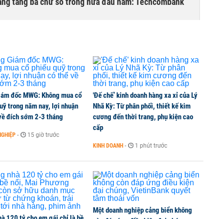
hàng tăng ba chữ số trong nửa đầu năm: Techcombank
iám đốc MWG: Không mua cổ
'Đế chế’ kinh doanh hàng xa xỉ của Lý
uỹ trong năm nay, lợi nhuận
Nhã Kỳ: Từ phân phối, thiết kế kim
về đích sớm 2-3 tháng
cương đến thời trang, phụ kiện cao
cấp
NGHIỆP
-
15 giờ trước
KINH DOANH
-
1 phút trước
Một doanh nghiệp cảng biển không
à 120 tỷ cho em gái chỉ là bề