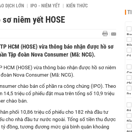
AO DỊCH LỚN
IPO - NIÊM YẾT
KIẾN THỨC
T
 sơ niêm yết HOSE
 TP HCM (HOSE) vừa thông báo nhận được hồ sơ
phần Tập đoàn Nova Consumer (Mã: NCG).
TP HCM (HOSE) vừa thông báo nhận được hồ sơ niêm
p đoàn Nova Consumer
(Mã: NCG).
nsumer chào bán cổ phần ra công chúng (IPO). Theo
 14,5 triệu cổ phiếu đặt mua trên tổng số 10,9 triệu
er chào bán.
hân phối 10,86 triệu cổ phiếu cho 182 nhà đầu tư
ếu cho nhà đầu tư nước ngoài. Tổng số tiền thu được
6 tỷ đồng, tương đương mức giá bình quân khoảng