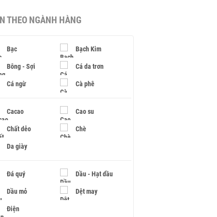
IN THEO NGÀNH HÀNG
Bạc
Bạch Kim
Bông - Sợi
Cá da trơn
Cá ngừ
Cà phê
Cacao
Cao su
Chất dẻo
Chè
Da giày
Đá quý
Dầu - Hạt dầu
Dầu mỏ
Dệt may
Điện