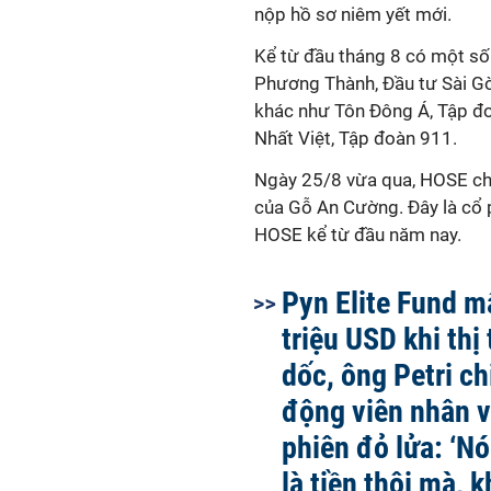
nộp hồ sơ niêm yết mới.
Kể từ đầu tháng 8 có một số
Phương Thành, Đầu tư Sài Gò
khác như Tôn Đông Á, Tập đ
Nhất Việt, Tập đoàn 911.
Ngày 25/8 vừa qua, HOSE chấ
của Gỗ An Cường. Đây là cổ
HOSE kể từ đầu năm nay.
Pyn Elite Fund m
triệu USD khi thị
dốc, ông Petri ch
động viên nhân 
phiên đỏ lửa: ‘Nó
là tiền thôi mà, 