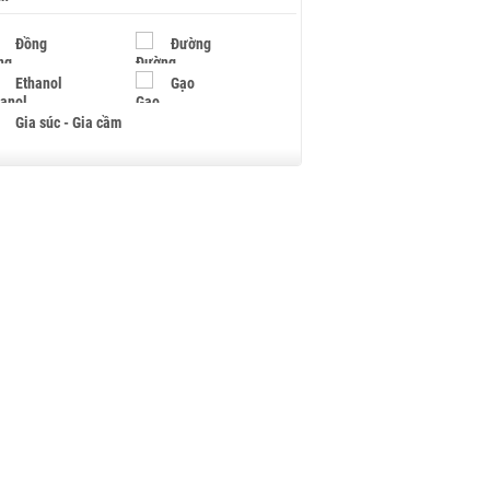
Đồng
Đường
Ethanol
Gạo
Gia súc - Gia cầm
Giấy
Gỗ
Hạt điều
Hồ tiêu - Hạt tiêu
Khí đốt
Kim loại khác
Mắc ca
Muối
Ngũ cốc
Nhựa - Hạt nhựa
Palladium
Phân bón