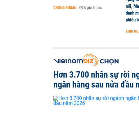
nổi, M
CHỨNG KHOÁN
-
8 giờ trước
danh mụ
phiếu t
KINH D
Hơn 3.700 nhân sự rời n
ngân hàng sau nửa đầu 