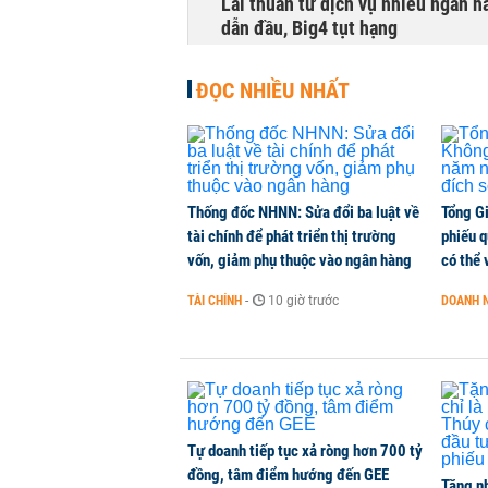
Lãi thuần từ dịch vụ nhiều ngân 
dẫn đầu, Big4 tụt hạng
TÀI CHÍNH
-
1 phút trước
ĐỌC NHIỀU NHẤT
Thống đốc NHNN: Sửa đổi ba luật về
Tổng G
tài chính để phát triển thị trường
phiếu q
vốn, giảm phụ thuộc vào ngân hàng
có thể 
TÀI CHÍNH
-
10 giờ trước
DOANH 
Tự doanh tiếp tục xả ròng hơn 700 tỷ
đồng, tâm điểm hướng đến GEE
Tặng nh