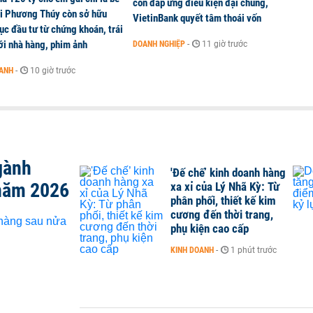
còn đáp ứng điều kiện đại chúng,
ai Phương Thúy còn sở hữu
VietinBank quyết tâm thoái vốn
c đầu tư từ chứng khoán, trái
ới nhà hàng, phim ảnh
DOANH NGHIỆP
-
11 giờ trước
OANH
-
10 giờ trước
gành
'Đế chế’ kinh doanh hàng
năm 2026
xa xỉ của Lý Nhã Kỳ: Từ
phân phối, thiết kế kim
cương đến thời trang,
phụ kiện cao cấp
KINH DOANH
-
1 phút trước