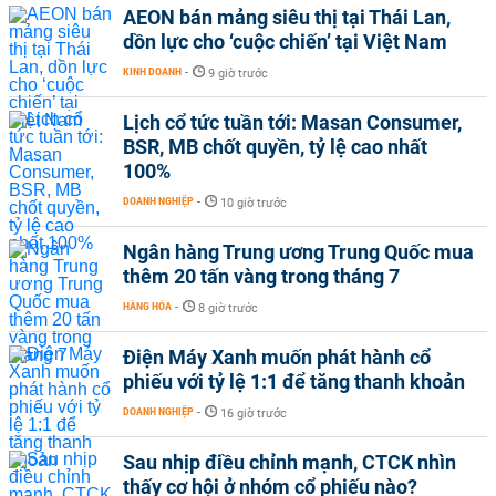
AEON bán mảng siêu thị tại Thái Lan,
dồn lực cho ‘cuộc chiến’ tại Việt Nam
KINH DOANH
-
9 giờ trước
Lịch cổ tức tuần tới: Masan Consumer,
BSR, MB chốt quyền, tỷ lệ cao nhất
100%
DOANH NGHIỆP
-
10 giờ trước
Ngân hàng Trung ương Trung Quốc mua
thêm 20 tấn vàng trong tháng 7
HÀNG HÓA
-
8 giờ trước
Điện Máy Xanh muốn phát hành cổ
phiếu với tỷ lệ 1:1 để tăng thanh khoản
DOANH NGHIỆP
-
16 giờ trước
Sau nhịp điều chỉnh mạnh, CTCK nhìn
thấy cơ hội ở nhóm cổ phiếu nào?