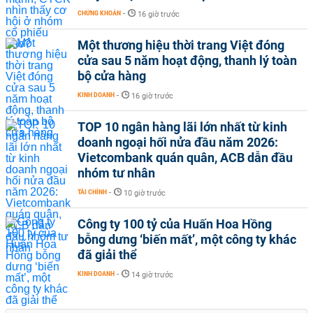
CHỨNG KHOÁN
-
16 giờ trước
Một thương hiệu thời trang Việt đóng
cửa sau 5 năm hoạt động, thanh lý toàn
bộ cửa hàng
KINH DOANH
-
16 giờ trước
TOP 10 ngân hàng lãi lớn nhất từ kinh
doanh ngoại hối nửa đầu năm 2026:
Vietcombank quán quân, ACB dẫn đầu
nhóm tư nhân
TÀI CHÍNH
-
10 giờ trước
Công ty 100 tỷ của Huấn Hoa Hồng
bỗng dưng ‘biến mất’, một công ty khác
đã giải thể
KINH DOANH
-
14 giờ trước