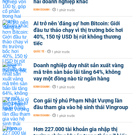
hai doanh nghiệp khác
KINH DOANH
-
1 phút trước
AI trở nên 'đáng sợ' hơn Bitcoin: Giới
đầu tư tháo chạy vì thị trường bốc hơi
40%, 150 tỷ USD bị rút không thương
tiếc
QUỐC TẾ
-
1 phút trước
Doanh nghiệp duy nhất sản xuất vàng
mã trên sàn báo lãi tăng 64%, không
vay một đồng nào từ ngân hàng
KINH DOANH
-
1 phút trước
Con gái tỷ phú Phạm Nhật Vượng lần
đầu tham gia vào hệ sinh thái Vingroup
KINH DOANH
-
1 phút trước
Hơn 227.000 tài khoản gia nhập thị