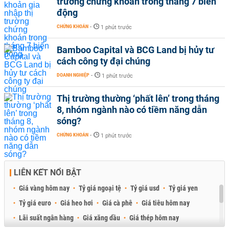
trường chứng khoán trong tháng 7 biến
động
CHỨNG KHOÁN
-
1 phút trước
Bamboo Capital và BCG Land bị hủy tư
cách công ty đại chúng
DOANH NGHIỆP
-
1 phút trước
Thị trường thường ‘phất lên’ trong tháng
8, nhóm ngành nào có tiềm năng dẫn
sóng?
CHỨNG KHOÁN
-
1 phút trước
LIÊN KẾT NỔI BẬT
Giá vàng hôm nay
Tỷ giá ngoại tệ
Tỷ giá usd
Tỷ giá yen
Tỷ giá euro
Giá heo hơi
Giá cà phê
Giá tiêu hôm nay
Lãi suất ngân hàng
Giá xăng dầu
Giá thép hôm nay