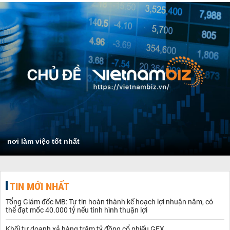
nơi làm việc tốt nhất
TIN MỚI NHẤT
Tổng Giám đốc MB: Tự tin hoàn thành kế hoạch lợi nhuận năm, có
thể đạt mốc 40.000 tỷ nếu tình hình thuận lợi
Khối tự doanh xả hàng trăm tỷ đồng cổ phiếu GEX