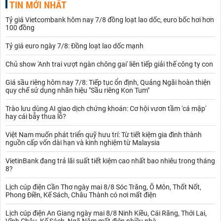
TIN MỚI NHẤT
Tỷ giá Vietcombank hôm nay 7/8 đồng loạt lao dốc, euro bốc hơi hơn
100 đồng
Tỷ giá euro ngày 7/8: Đồng loạt lao dốc mạnh
Chủ show 'Anh trai vượt ngàn chông gai' liên tiếp giải thế công ty con
Giá sầu riêng hôm nay 7/8: Tiếp tục ổn định, Quảng Ngãi hoàn thiện
quy chế sử dụng nhãn hiệu "Sầu riêng Kon Tum"
Trào lưu dùng AI giao dịch chứng khoán: Cơ hội vươn tầm 'cá mập'
hay cái bẫy thua lỗ?
Việt Nam muốn phát triển quỹ hưu trí: Từ tiết kiệm gia đình thành
nguồn cấp vốn dài hạn và kinh nghiệm từ Malaysia
VietinBank đang trả lãi suất tiết kiệm cao nhất bao nhiêu trong tháng
8?
Lịch cúp điện Cần Thơ ngày mai 8/8 Sóc Trăng, Ô Môn, Thốt Nốt,
Phong Điền, Kế Sách, Châu Thành có nơi mất điện
Lịch cúp điện An Giang ngày mai 8/8 Ninh Kiều, Cái Răng, Thới Lai,
Vĩnh Châu, Kế Sách, Ngã Năm mất điện nhiều nhà