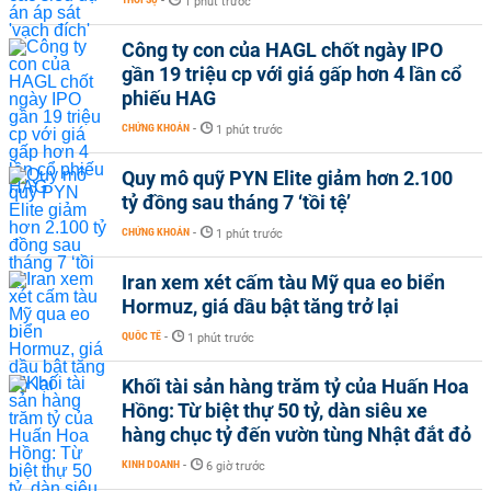
-
1 phút trước
Công ty con của HAGL chốt ngày IPO
gần 19 triệu cp với giá gấp hơn 4 lần cổ
phiếu HAG
CHỨNG KHOÁN
-
1 phút trước
Quy mô quỹ PYN Elite giảm hơn 2.100
tỷ đồng sau tháng 7 ‘tồi tệ’
CHỨNG KHOÁN
-
1 phút trước
Iran xem xét cấm tàu Mỹ qua eo biển
Hormuz, giá dầu bật tăng trở lại
QUỐC TẾ
-
1 phút trước
Khối tài sản hàng trăm tỷ của Huấn Hoa
Hồng: Từ biệt thự 50 tỷ, dàn siêu xe
hàng chục tỷ đến vườn tùng Nhật đắt đỏ
KINH DOANH
-
6 giờ trước