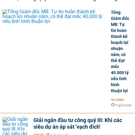
Tổng
Giám đốc
MB: Tự
tin hoàn
thành kế
hoạch lợi
nhuận
năm, có
thể đạt
mốc
40.000 tỷ
nếu tình
hình
thuận lợi
TÀI CHÍNH
-
9 giờ trước
Giải ngân đầu tư công quý III: Khi các
siêu dự án áp sát 'vạch đích'
THỜI SỰ