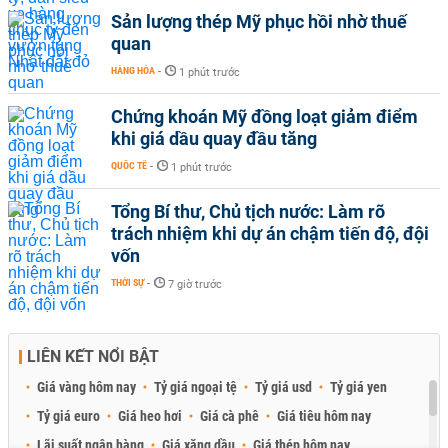
Sản lượng thép Mỹ phục hồi nhờ thuế
quan
HÀNG HÓA
-
1 phút trước
Chứng khoán Mỹ đồng loạt giảm điểm
khi giá dầu quay đầu tăng
QUỐC TẾ
-
1 phút trước
Tổng Bí thư, Chủ tịch nước: Làm rõ
trách nhiệm khi dự án chậm tiến độ, đội
vốn
THỜI SỰ
-
7 giờ trước
LIÊN KẾT NỔI BẬT
Giá vàng hôm nay
Tỷ giá ngoại tệ
Tỷ giá usd
Tỷ giá yen
Tỷ giá euro
Giá heo hơi
Giá cà phê
Giá tiêu hôm nay
Lãi suất ngân hàng
Giá xăng dầu
Giá thép hôm nay