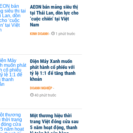
AEON bán mảng siêu thị
tại Thái Lan, dồn lực cho
‘cuộc chiến’ tại Việt
Nam
KINH DOANH
-
1 phút trước
Điện Máy Xanh muốn
phát hành cổ phiếu với
tỷ lệ 1:1 để tăng thanh
khoản
DOANH NGHIỆP
-
40 phút trước
Một thương hiệu thời
trang Việt đóng cửa sau
5 năm hoạt động, thanh