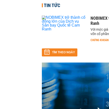
TIN TỨC
NOBIMEX t
Ranh
Với mức giá
vốn cổ phần 
CHỨNG KHOÁN
TÌM THEO NGÀY