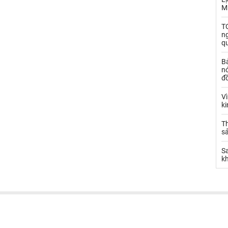
M
TO
n
q
B
nó
đ
V
k
Th
sả
S
k