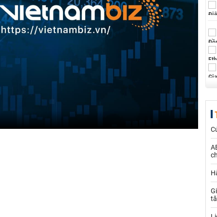
C
AE
ch
Hà
Gi
t
Lị