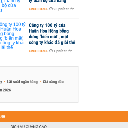
lý toàn bộ cửa hàng
KINH DOANH
-
23 phút trước
Công ty 100 tỷ của
Huấn Hoa Hồng bỗng
dưng ‘biến mất’, một
công ty khác đã giải thể
KINH DOANH
-
1 phút trước
ay
Lãi suất ngân hàng
Giá xăng dầu
am 2026
ANH
DỊCH VỤ QUẢNG CÁO