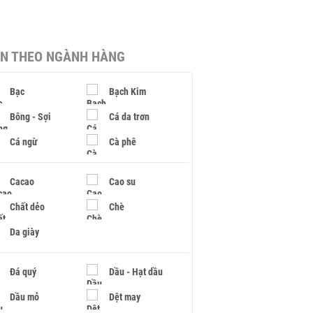
IN THEO NGÀNH HÀNG
Bạc
Bạch Kim
Bông - Sợi
Cá da trơn
Cá ngừ
Cà phê
Cacao
Cao su
Chất dẻo
Chè
Da giày
Đá quý
Dầu - Hạt dầu
Dầu mỏ
Dệt may