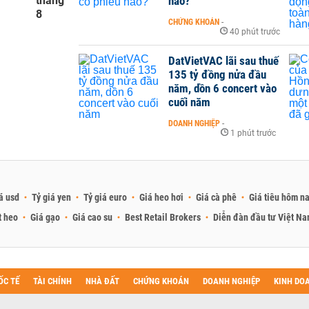
tháng
nào?
8
CHỨNG KHOÁN
-
40 phút trước
DatVietVAC lãi sau thuế
135 tỷ đồng nửa đầu
năm, dồn 6 concert vào
cuối năm
DOANH NGHIỆP
-
1 phút trước
á usd
Tỷ giá yen
Tỷ giá euro
Giá heo hơi
Giá cà phê
Giá tiêu hôm n
t heo
Giá gạo
Giá cao su
Best Retail Brokers
Diễn đàn đầu tư Việt N
ỐC TẾ
TÀI CHÍNH
NHÀ ĐẤT
CHỨNG KHOÁN
DOANH NGHIỆP
KINH DO