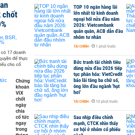
san
TOP 10 ngân hàng lãi
 chốt
lớn nhất từ kinh doanh
ngoại hối nửa đầu năm
0%
2026: Vietcombank
quán quân, ACB dẫn đầu
nhóm tư nhân
TÀI CHÍNH
-
1 phút trước
ẽ có 17 doanh
quyền để thực
Bức tranh tài chính tiêu
hiếu cho cổ
dùng nửa đầu 2026 tiếp
tục phân hóa: VietCredit
báo lãi tăng ba chữ số,
Chứng
ông lớn đầu ngành 'hụt
khoán
hơi'
VIX
chốt
TÀI CHÍNH
-
10 phút trước
ngày
chia
cổ tức
Sau nhịp điều chỉnh
ngay
mạnh, CTCK nhìn thấy
trong
cơ hội ở nhóm cổ phiếu