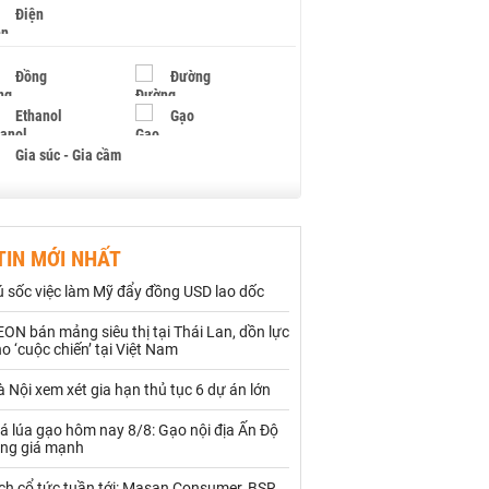
Điện
Đồng
Đường
Ethanol
Gạo
Gia súc - Gia cầm
Giấy
Gỗ
TIN MỚI NHẤT
Hạt điều
Hồ tiêu - Hạt tiêu
ú sốc việc làm Mỹ đẩy đồng USD lao dốc
Khí đốt
ON bán mảng siêu thị tại Thái Lan, dồn lực
o ‘cuộc chiến’ tại Việt Nam
Kim loại khác
Mắc ca
 Nội xem xét gia hạn thủ tục 6 dự án lớn
Muối
Ngũ cốc
á lúa gạo hôm nay 8/8: Gạo nội địa Ấn Độ
Nhựa - Hạt nhựa
ăng giá mạnh
ch cổ tức tuần tới: Masan Consumer, BSR,