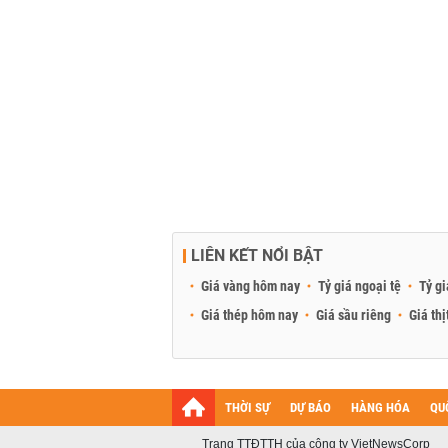
LIÊN KẾT NỔI BẬT
Giá vàng hôm nay
Tỷ giá ngoại tệ
Tỷ gi
Giá thép hôm nay
Giá sầu riêng
Giá thị
THỜI SỰ
DỰ BÁO
HÀNG HÓA
QU
Trang TTĐTTH của công ty VietNewsCorp