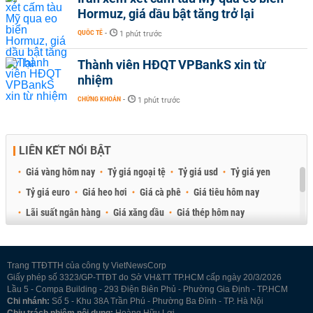
Hormuz, giá dầu bật tăng trở lại
QUỐC TẾ
-
1 phút trước
Thành viên HĐQT VPBankS xin từ
nhiệm
CHỨNG KHOÁN
-
1 phút trước
LIÊN KẾT NỔI BẬT
Giá vàng hôm nay
Tỷ giá ngoại tệ
Tỷ giá usd
Tỷ giá yen
Tỷ giá euro
Giá heo hơi
Giá cà phê
Giá tiêu hôm nay
Lãi suất ngân hàng
Giá xăng dầu
Giá thép hôm nay
Giá sầu riêng
Giá thịt heo
Giá gạo
Giá cao su
Best Retail Brokers
Diễn đàn đầu tư Việt Nam 2026
Trang TTĐTTH của công ty VietNewsCorp
Giấy phép số 3323/GP-TTĐT do Sở VH&TT TP.HCM cấp ngày 20/3/2026
Lầu 5 - Compa Building - 293 Điện Biên Phủ - Phường Gia Định - TP.HCM
Chi nhánh:
Số 5 - Khu 38A Trần Phú - Phường Ba Đình - TP. Hà Nội