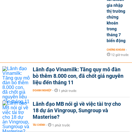
gia nhập
thị trường
chứng
khoán
trong
tháng 7
biến động
CHỨNG KHOÁN
-
12 giờ trước
Lãnh đạo Vinamilk: Tăng quy mô đàn
bò thêm 8.000 con, đã chốt giá nguyên
liệu đến tháng 11
DOANH NGHIỆP
-
1 phút trước
Lãnh đạo MB nói gì về việc tài trợ cho
18 dự án Vingroup, Sungroup và
Masterise?
TÀI CHÍNH
-
1 phút trước