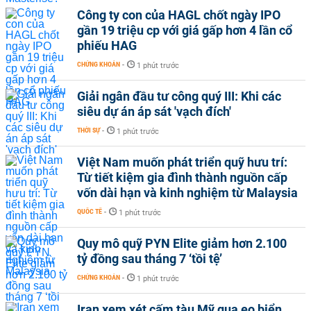
Công ty con của HAGL chốt ngày IPO
gần 19 triệu cp với giá gấp hơn 4 lần cổ
phiếu HAG
CHỨNG KHOÁN
-
1 phút trước
Giải ngân đầu tư công quý III: Khi các
siêu dự án áp sát 'vạch đích'
THỜI SỰ
-
1 phút trước
Việt Nam muốn phát triển quỹ hưu trí:
Từ tiết kiệm gia đình thành nguồn cấp
vốn dài hạn và kinh nghiệm từ Malaysia
QUỐC TẾ
-
1 phút trước
Quy mô quỹ PYN Elite giảm hơn 2.100
tỷ đồng sau tháng 7 ‘tồi tệ’
CHỨNG KHOÁN
-
1 phút trước
Iran xem xét cấm tàu Mỹ qua eo biển