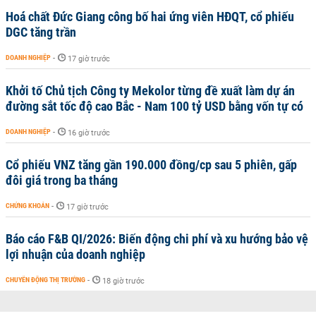
Hoá chất Đức Giang công bố hai ứng viên HĐQT, cổ phiếu
DGC tăng trần
DOANH NGHIỆP
-
17 giờ trước
Khởi tố Chủ tịch Công ty Mekolor từng đề xuất làm dự án
đường sắt tốc độ cao Bắc - Nam 100 tỷ USD bằng vốn tự có
DOANH NGHIỆP
-
16 giờ trước
Cổ phiếu VNZ tăng gần 190.000 đồng/cp sau 5 phiên, gấp
đôi giá trong ba tháng
CHỨNG KHOÁN
-
17 giờ trước
Báo cáo F&B QI/2026: Biến động chi phí và xu hướng bảo vệ
lợi nhuận của doanh nghiệp
CHUYỂN ĐỘNG THỊ TRƯỜNG
-
18 giờ trước