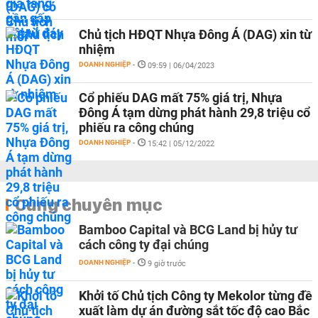
Chủ tịch HĐQT Nhựa Đông Á (DAG) xin từ
nhiệm
DOANH NGHIỆP
-
09:59 | 06/04/2023
Cổ phiếu DAG mất 75% giá trị, Nhựa
Đông Á tạm dừng phát hành 29,8 triệu cổ
phiếu ra công chúng
DOANH NGHIỆP
-
15:42 | 05/12/2022
Cùng chuyên mục
Bamboo Capital và BCG Land bị hủy tư
cách công ty đại chúng
DOANH NGHIỆP
-
9 giờ trước
Khởi tố Chủ tịch Công ty Mekolor từng đề
xuất làm dự án đường sắt tốc độ cao Bắc