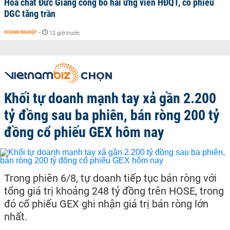
Hoá chất Đức Giang công bố hai ứng viên HĐQT, cổ phiếu
DGC tăng trần
DOANH NGHIỆP
-
12 giờ trước
Khối tự doanh mạnh tay xả gần 2.200
tỷ đồng sau ba phiên, bán ròng 200 tỷ
đồng cổ phiếu GEX hôm nay
Trong phiên 6/8, tự doanh tiếp tục bán ròng với
tổng giá trị khoảng 248 tỷ đồng trên HOSE, trong
đó cổ phiếu GEX ghi nhận giá trị bán ròng lớn
nhất.