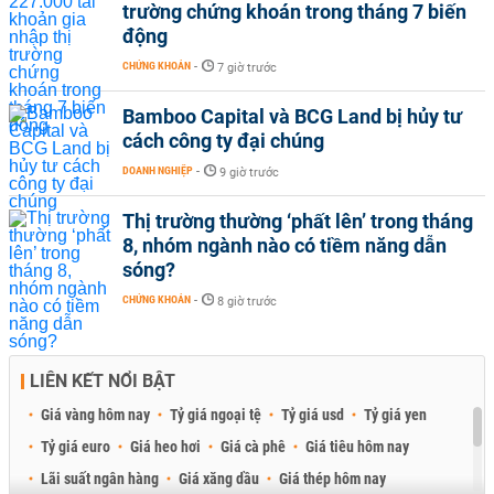
trường chứng khoán trong tháng 7 biến
động
CHỨNG KHOÁN
-
7 giờ trước
Bamboo Capital và BCG Land bị hủy tư
cách công ty đại chúng
DOANH NGHIỆP
-
9 giờ trước
Thị trường thường ‘phất lên’ trong tháng
8, nhóm ngành nào có tiềm năng dẫn
sóng?
CHỨNG KHOÁN
-
8 giờ trước
LIÊN KẾT NỔI BẬT
Giá vàng hôm nay
Tỷ giá ngoại tệ
Tỷ giá usd
Tỷ giá yen
Tỷ giá euro
Giá heo hơi
Giá cà phê
Giá tiêu hôm nay
Lãi suất ngân hàng
Giá xăng dầu
Giá thép hôm nay