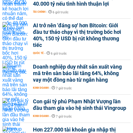
40.000 tỷ nếu tình hình thuận lợi
TÀI CHÍNH
-
6 giờ trước
AI trở nên 'đáng sợ' hơn Bitcoin: Giới
đầu tư tháo chạy vì thị trường bốc hơi
40%, 150 tỷ USD bị rút không thương
tiếc
QUỐC TẾ
-
6 giờ trước
Doanh nghiệp duy nhất sản xuất vàng
mã trên sàn báo lãi tăng 64%, không
vay một đồng nào từ ngân hàng
KINH DOANH
-
7 giờ trước
Con gái tỷ phú Phạm Nhật Vượng lần
đầu tham gia vào hệ sinh thái Vingroup
KINH DOANH
-
7 giờ trước
Hơn 227.000 tài khoản gia nhập thị