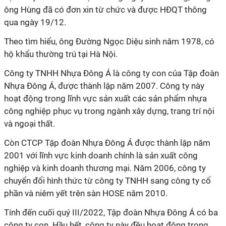
ông
Hùng
đã
có
đơn
xin từ chức và được HĐQT thông
qua ngày 19/12.
Theo tìm hiểu, ông Đường Ngọc Diệu sinh năm 1978, có
hộ khẩu thường trú tại Hà Nội.
Công ty TNHH Nhựa Đông Á
là công ty con của
Tập đoàn
Nhựa Đông Á
, được thành lập năm 2007. Công ty này
hoạt động trong lĩnh vực sản
xuất các sản phẩm nhựa
công nghiệp phục vụ trong ngành xây dựng, trang trí nội
và
ngoại thất
.
C
òn CTCP
Tập đoàn Nhựa Đông Á được thành lập năm
2001
với lĩnh vực kinh doanh chính là sản xuất công
nghiệp và kinh doanh thương mại
. Năm 2006,
c
ông ty
chuyển đổi hình thức từ công ty TNHH sang
công ty cổ
phần và niêm yết trên sàn HOSE năm 2010.
Tính đến cuối quý III/2022,
Tập đoàn Nhựa Đông Á
có ba
công ty con.
Hầu hết, công ty này đều hoạt động trong