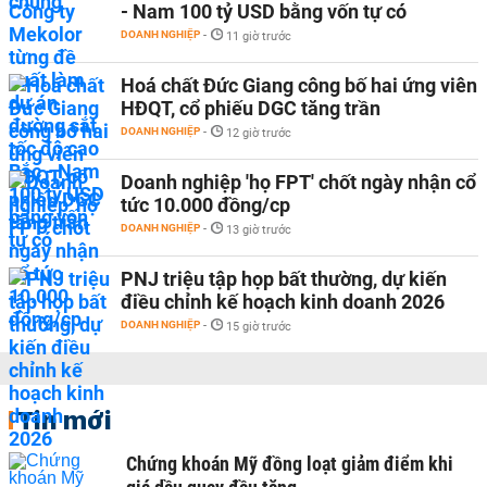
- Nam 100 tỷ USD bằng vốn tự có
DOANH NGHIỆP
-
11 giờ trước
Hoá chất Đức Giang công bố hai ứng viên
HĐQT, cổ phiếu DGC tăng trần
DOANH NGHIỆP
-
12 giờ trước
Doanh nghiệp 'họ FPT' chốt ngày nhận cổ
tức 10.000 đồng/cp
DOANH NGHIỆP
-
13 giờ trước
PNJ triệu tập họp bất thường, dự kiến
điều chỉnh kế hoạch kinh doanh 2026
DOANH NGHIỆP
-
15 giờ trước
Tin mới
Chứng khoán Mỹ đồng loạt giảm điểm khi